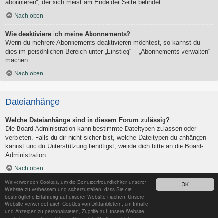
abonnieren“, der sich meist am Ende der Seite befindet.
Nach oben
Wie deaktiviere ich meine Abonnements?
Wenn du mehrere Abonnements deaktivieren möchtest, so kannst du
dies im persönlichen Bereich unter „Einstieg“ – „Abonnements verwalten“
machen.
Nach oben
Dateianhänge
Welche Dateianhänge sind in diesem Forum zulässig?
Die Board-Administration kann bestimmte Dateitypen zulassen oder
verbieten. Falls du dir nicht sicher bist, welche Dateitypen du anhängen
kannst und du Unterstützung benötigst, wende dich bitte an die Board-
Administration.
Nach oben
Wir verwenden Cookies, um die Benutzerfreundlichkeit unserer
OK
Kann ich eine Übersicht all meiner Dateianhänge erhalten?
Website zu verbessern und sicherzustellen, dass Sie die
Um eine Liste all deiner Dateianhänge zu erhalten, gehe in den
bestmögliche Erfahrung auf unserer Website machen. Unsere
Website verwendet auch Cookies von Drittanbietern, um Inhalte
persönlichen Bereich. Dort findest du unter „Einstieg“ einen Punkt
und Anzeigen zu personalisieren, Zugriffe auf unsere Website
„Dateianhänge verwalten“, über den du eine Liste deiner Dateianhänge