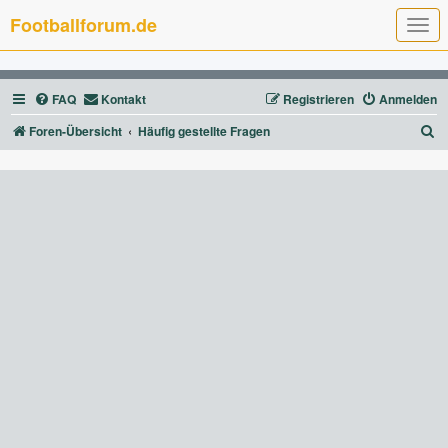
Footballforum.de
T
o
g
g
l
FAQ
Kontakt
Registrieren
Anmelden
e
n
a
S
Foren-Übersicht
Häufig gestellte Fragen
v
u
i
g
c
a
t
h
i
e
o
n