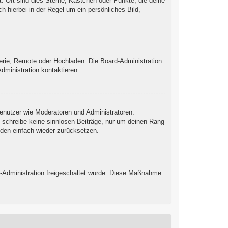
: Oft sind dies Sterne, Kästchen oder Punkte, die deine
h hierbei in der Regel um ein persönliches Bild,
lerie, Remote oder Hochladen. Die Board-Administration
ministration kontaktieren.
Benutzer wie Moderatoren und Administratoren.
e schreibe keine sinnlosen Beiträge, nur um deinen Rang
nden einfach wieder zurücksetzen.
ard-Administration freigeschaltet wurde. Diese Maßnahme