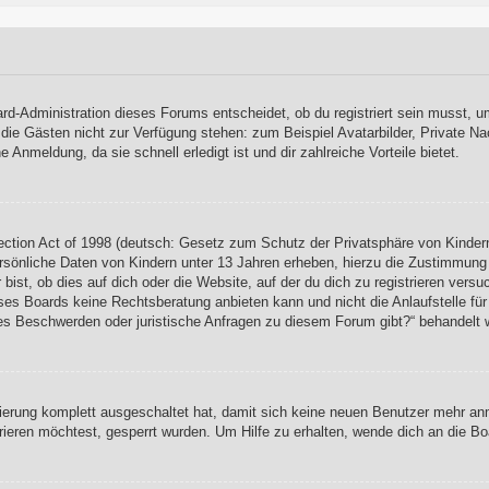
rd-Administration dieses Forums entscheidet, ob du registriert sein musst, um
, die Gästen nicht zur Verfügung stehen: zum Beispiel Avatarbilder, Private Na
Anmeldung, da sie schnell erledigt ist und dir zahlreiche Vorteile bietet.
ction Act of 1998 (deutsch: Gesetz zum Schutz der Privatsphäre von Kindern
rsönliche Daten von Kindern unter 13 Jahren erheben, hierzu die Zustimmung
ist, ob dies auf dich oder die Website, auf der du dich zu registrieren versuch
es Boards keine Rechtsberatung anbieten kann und nicht die Anlaufstelle für 
s es Beschwerden oder juristische Anfragen zu diesem Forum gibt?“ behandelt 
rierung komplett ausgeschaltet hat, damit sich keine neuen Benutzer mehr a
ieren möchtest, gesperrt wurden. Um Hilfe zu erhalten, wende dich an die Bo