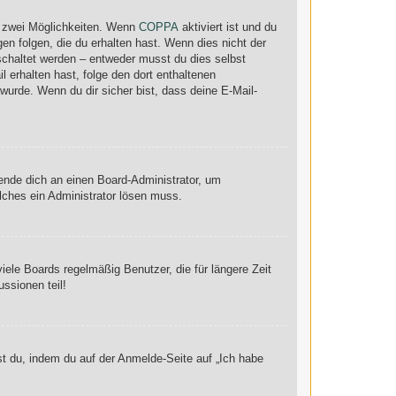
s zwei Möglichkeiten. Wenn
COPPA
aktiviert ist und du
en folgen, die du erhalten hast. Wenn dies nicht der
eschaltet werden – entweder musst du dies selbst
il erhalten hast, folge den dort enthaltenen
urde. Wenn du dir sicher bist, dass deine E-Mail-
wende dich an einen Board-Administrator, um
elches ein Administrator lösen muss.
ele Boards regelmäßig Benutzer, die für längere Zeit
ssionen teil!
st du, indem du auf der Anmelde-Seite auf „Ich habe