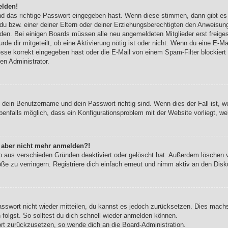
elden!
nd das richtige Passwort eingegeben hast. Wenn diese stimmen, dann gibt e
du bzw. einer deiner Eltern oder deiner Erziehungsberechtigten den Anweisung
werden. Bei einigen Boards müssen alle neu angemeldeten Mitglieder erst freig
urde dir mitgeteilt, ob eine Aktivierung nötig ist oder nicht. Wenn du eine E-Ma
se korrekt eingegeben hast oder die E-Mail von einem Spam-Filter blockiert w
en Administrator.
b dein Benutzername und dein Passwort richtig sind. Wenn dies der Fall ist, 
benfalls möglich, dass ein Konfigurationsproblem mit der Website vorliegt, w
ch aber nicht mehr anmelden?!
o aus verschieden Gründen deaktiviert oder gelöscht hat. Außerdem löschen vi
e zu verringern. Registriere dich einfach erneut und nimm aktiv an den Disku
Passwort nicht wieder mitteilen, du kannst es jedoch zurücksetzen. Dies mach
olgst. So solltest du dich schnell wieder anmelden können.
ort zurückzusetzen, so wende dich an die Board-Administration.