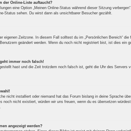
 der Online-Liste auftaucht?
ellungen eine Option „Meinen Online-Status während dieser Sitzung verbergen
ne-Status sehen. Du wirst dann als unsichtbarer Besucher gezählt.
er eigenen Zeitzone. In diesem Fall solltest du im „Persönlichen Bereich“ die f
Benutzern geändert werden. Wenn du noch nicht registriert bist, ist dies ein gu
 geht immer noch falsch!
gestellt hast und die Zeit trotzdem noch falsch ist, geht die Uhr des Servers 
swahl!
he nicht installiert oder niemand hat das Forum bislang in deine Sprache über
 es noch nicht existiert, würden wir uns freuen, wenn du es übersetzen würde
.
amen angezeigt werden?