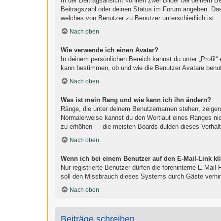
In der Beitragsansicht können zwei Bilder bei deinem B
Beitragszahl oder deinen Status im Forum angeben. Das a
welches von Benutzer zu Benutzer unterschiedlich ist.
Nach oben
Wie verwende ich einen Avatar?
In deinem persönlichen Bereich kannst du unter „Profil“
kann bestimmen, ob und wie die Benutzer Avatare benut
Nach oben
Was ist mein Rang und wie kann ich ihn ändern?
Ränge, die unter deinem Benutzernamen stehen, zeigen an
Normalerweise kannst du den Wortlaut eines Ranges nich
zu erhöhen — die meisten Boards dulden dieses Verhalt
Nach oben
Wenn ich bei einem Benutzer auf den E-Mail-Link kl
Nur registrierte Benutzer dürfen die foreninterne E-Mai
soll den Missbrauch dieses Systems durch Gäste verhi
Nach oben
Beiträge schreiben