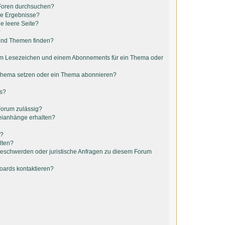
 Foren durchsuchen?
ne Ergebnisse?
e leere Seite?
?
 und Themen finden?
em Lesezeichen und einem Abonnements für ein Thema oder
 Thema setzen oder ein Thema abonnieren?
ts?
Forum zulässig?
teianhänge erhalten?
t?
lten?
 Beschwerden oder juristische Anfragen zu diesem Forum
Boards kontaktieren?