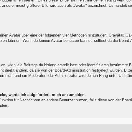
enutzernamen stehen. Eines dieser Bilder ist meist mit deinem Rang verknüpft
ndere, meist größere, Bild wird auch als „Avatar“ bezeichnet. Es handelt sic
 einen Avatar über eine der folgenden vier Methoden hinzufügen: Gravatar, Ga
zen können. Wenn du keinen Avatar benutzen kannst, solltest du die Board-Ad
, wie viele Beiträge du bislang erstellt hast oder identifizieren bestimmte 
t direkt ändern, da sie von der Board-Administration festgelegt wurden. Bitt
en nicht und ein Moderator oder Administrator wird deinen Rang unter Umstä
icke, werde ich aufgefordert, mich anzumelden.
l-Funktion für Nachrichten an andere Benutzer nutzen, falls diese von der Bo
ndern.