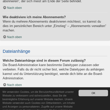
abonnieren“, der sich meist am Ende der Seite befindet.
Nach oben
Wie deaktiviere ich meine Abonnements?
Wenn du mehrere Abonnements deaktivieren möchtest, so kannst du
dies im persönlichen Bereich unter „Einstieg“ – „Abonnements verwalten“
machen.
Nach oben
Dateianhänge
Welche Dateianhänge sind in diesem Forum zulässig?
Die Board-Administration kann bestimmte Dateitypen zulassen oder
verbieten. Falls du dir nicht sicher bist, welche Dateitypen du anhängen
kannst und du Unterstützung benötigst, wende dich bitte an die Board-
Administration.
Nach oben
Wir verwenden Cookies, um die Benutzerfreundlichkeit unserer
OK
Kann ich eine Übersicht all meiner Dateianhänge erhalten?
Website zu verbessern und sicherzustellen, dass Sie die
Um eine Liste all deiner Dateianhänge zu erhalten, gehe in den
bestmögliche Erfahrung auf unserer Website machen. Unsere
Website verwendet auch Cookies von Drittanbietern, um Inhalte
persönlichen Bereich. Dort findest du unter „Einstieg“ einen Punkt
und Anzeigen zu personalisieren, Zugriffe auf unsere Website
„Dateianhänge verwalten“, über den du eine Liste deiner Dateianhänge