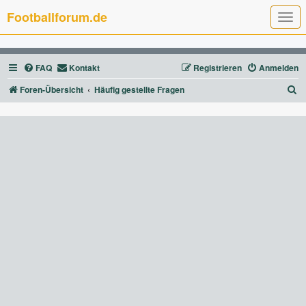
Footballforum.de
T
o
g
g
l
FAQ
Kontakt
Registrieren
Anmelden
e
n
a
S
Foren-Übersicht
Häufig gestellte Fragen
v
u
i
g
c
a
t
h
i
e
o
n