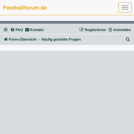
Footballforum.de
T
o
g
g
l
FAQ
Kontakt
Registrieren
Anmelden
e
n
a
S
Foren-Übersicht
Häufig gestellte Fragen
v
u
i
g
c
a
t
h
i
e
o
n