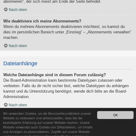
abonnieren“, der sich meist am Ende der Seite befindet.
Nach oben
Wie deaktiviere ich meine Abonnements?
Wenn du mehrere Abonnements deaktivieren möchtest, so kannst du
dies im persönlichen Bereich unter „Einstieg“ – „Abonnements verwalten“
machen.
Nach oben
Dateianhänge
Welche Dateianhänge sind in diesem Forum zulässig?
Die Board-Administration kann bestimmte Dateitypen zulassen oder
verbieten. Falls du dir nicht sicher bist, welche Dateitypen du anhängen
kannst und du Unterstützung benötigst, wende dich bitte an die Board-
Administration.
Nach oben
Wir verwenden Cookies, um die Benutzerfreundlichkeit unserer
OK
Kann ich eine Übersicht all meiner Dateianhänge erhalten?
Website zu verbessern und sicherzustellen, dass Sie die
Um eine Liste all deiner Dateianhänge zu erhalten, gehe in den
bestmögliche Erfahrung auf unserer Website machen. Unsere
Website verwendet auch Cookies von Drittanbietern, um Inhalte
persönlichen Bereich. Dort findest du unter „Einstieg“ einen Punkt
und Anzeigen zu personalisieren, Zugriffe auf unsere Website
„Dateianhänge verwalten“, über den du eine Liste deiner Dateianhänge