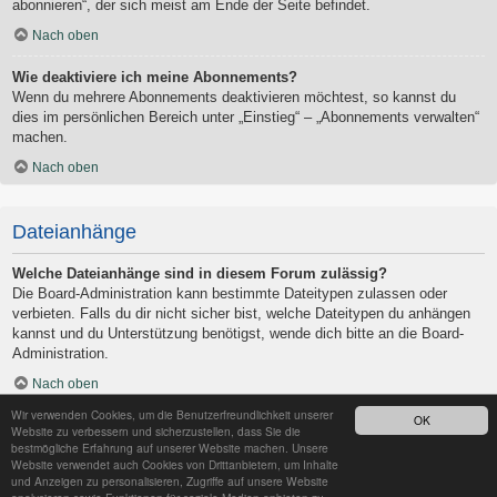
abonnieren“, der sich meist am Ende der Seite befindet.
Nach oben
Wie deaktiviere ich meine Abonnements?
Wenn du mehrere Abonnements deaktivieren möchtest, so kannst du
dies im persönlichen Bereich unter „Einstieg“ – „Abonnements verwalten“
machen.
Nach oben
Dateianhänge
Welche Dateianhänge sind in diesem Forum zulässig?
Die Board-Administration kann bestimmte Dateitypen zulassen oder
verbieten. Falls du dir nicht sicher bist, welche Dateitypen du anhängen
kannst und du Unterstützung benötigst, wende dich bitte an die Board-
Administration.
Nach oben
Wir verwenden Cookies, um die Benutzerfreundlichkeit unserer
OK
Kann ich eine Übersicht all meiner Dateianhänge erhalten?
Website zu verbessern und sicherzustellen, dass Sie die
Um eine Liste all deiner Dateianhänge zu erhalten, gehe in den
bestmögliche Erfahrung auf unserer Website machen. Unsere
Website verwendet auch Cookies von Drittanbietern, um Inhalte
persönlichen Bereich. Dort findest du unter „Einstieg“ einen Punkt
und Anzeigen zu personalisieren, Zugriffe auf unsere Website
„Dateianhänge verwalten“, über den du eine Liste deiner Dateianhänge