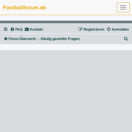
Footballforum.de
T
o
g
g
l
FAQ
Kontakt
Registrieren
Anmelden
e
n
a
S
Foren-Übersicht
Häufig gestellte Fragen
v
u
i
g
c
a
t
h
i
e
o
n