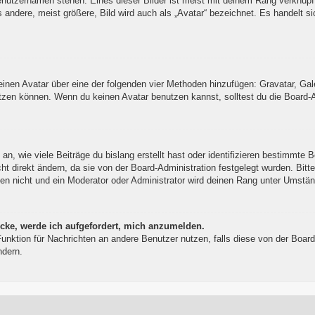
enutzernamen stehen. Eines dieser Bilder ist meist mit deinem Rang verknüpft
ndere, meist größere, Bild wird auch als „Avatar“ bezeichnet. Es handelt sic
 einen Avatar über eine der folgenden vier Methoden hinzufügen: Gravatar, Ga
zen können. Wenn du keinen Avatar benutzen kannst, solltest du die Board-Ad
, wie viele Beiträge du bislang erstellt hast oder identifizieren bestimmte 
t direkt ändern, da sie von der Board-Administration festgelegt wurden. Bitt
en nicht und ein Moderator oder Administrator wird deinen Rang unter Umstä
icke, werde ich aufgefordert, mich anzumelden.
l-Funktion für Nachrichten an andere Benutzer nutzen, falls diese von der Bo
ndern.