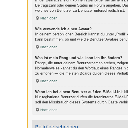
In der Beitragsansicht können zwei Bilder bei deinem B
Beitragszahl oder deinen Status im Forum angeben. Das a
welches von Benutzer zu Benutzer unterschiedlich ist.
Nach oben
Wie verwende ich einen Avatar?
In deinem persönlichen Bereich kannst du unter „Profil“
kann bestimmen, ob und wie die Benutzer Avatare benut
Nach oben
Was ist mein Rang und wie kann ich ihn ändern?
Ränge, die unter deinem Benutzernamen stehen, zeigen an
Normalerweise kannst du den Wortlaut eines Ranges nich
zu erhöhen — die meisten Boards dulden dieses Verhalt
Nach oben
Wenn ich bei einem Benutzer auf den E-Mail-Link kl
Nur registrierte Benutzer dürfen die foreninterne E-Mai
soll den Missbrauch dieses Systems durch Gäste verhi
Nach oben
Beiträge schreiben