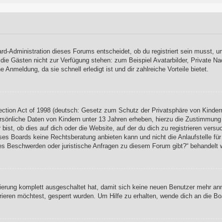
rd-Administration dieses Forums entscheidet, ob du registriert sein musst, um
, die Gästen nicht zur Verfügung stehen: zum Beispiel Avatarbilder, Private Na
Anmeldung, da sie schnell erledigt ist und dir zahlreiche Vorteile bietet.
ction Act of 1998 (deutsch: Gesetz zum Schutz der Privatsphäre von Kindern
rsönliche Daten von Kindern unter 13 Jahren erheben, hierzu die Zustimmung
ist, ob dies auf dich oder die Website, auf der du dich zu registrieren versuch
es Boards keine Rechtsberatung anbieten kann und nicht die Anlaufstelle für 
s es Beschwerden oder juristische Anfragen zu diesem Forum gibt?“ behandelt 
rierung komplett ausgeschaltet hat, damit sich keine neuen Benutzer mehr a
ieren möchtest, gesperrt wurden. Um Hilfe zu erhalten, wende dich an die Bo