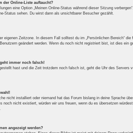
 der Online-Liste auftaucht?
ellungen eine Option „Meinen Online-Status während dieser Sitzung verbergen
ne-Status sehen. Du wirst dann als unsichtbarer Besucher gezählt.
er eigenen Zeitzone. In diesem Fall solltest du im „Persönlichen Bereich“ die f
Benutzern geändert werden. Wenn du noch nicht registriert bist, ist dies ein gu
 geht immer noch falsch!
gestellt hast und die Zeit trotzdem noch falsch ist, geht die Uhr des Servers 
swahl!
he nicht installiert oder niemand hat das Forum bislang in deine Sprache über
 es noch nicht existiert, würden wir uns freuen, wenn du es übersetzen würde
.
amen angezeigt werden?