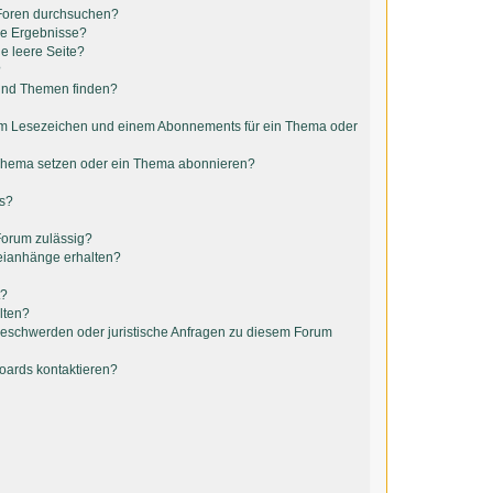
 Foren durchsuchen?
ne Ergebnisse?
e leere Seite?
?
 und Themen finden?
em Lesezeichen und einem Abonnements für ein Thema oder
 Thema setzen oder ein Thema abonnieren?
ts?
Forum zulässig?
teianhänge erhalten?
t?
lten?
 Beschwerden oder juristische Anfragen zu diesem Forum
Boards kontaktieren?