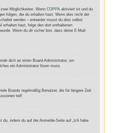
s zwei Möglichkeiten. Wenn
COPPA
aktiviert ist und du
en folgen, die du erhalten hast. Wenn dies nicht der
eschaltet werden – entweder musst du dies selbst
il erhalten hast, folge den dort enthaltenen
urde. Wenn du dir sicher bist, dass deine E-Mail-
wende dich an einen Board-Administrator, um
elches ein Administrator lösen muss.
ele Boards regelmäßig Benutzer, die für längere Zeit
ssionen teil!
st du, indem du auf der Anmelde-Seite auf „Ich habe