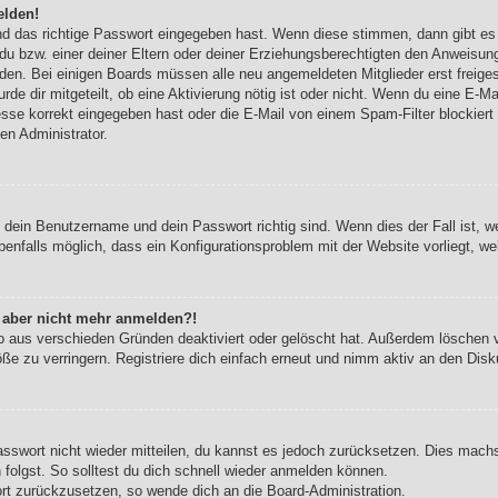
elden!
nd das richtige Passwort eingegeben hast. Wenn diese stimmen, dann gibt e
du bzw. einer deiner Eltern oder deiner Erziehungsberechtigten den Anweisung
werden. Bei einigen Boards müssen alle neu angemeldeten Mitglieder erst freig
urde dir mitgeteilt, ob eine Aktivierung nötig ist oder nicht. Wenn du eine E-Ma
se korrekt eingegeben hast oder die E-Mail von einem Spam-Filter blockiert w
en Administrator.
b dein Benutzername und dein Passwort richtig sind. Wenn dies der Fall ist, 
benfalls möglich, dass ein Konfigurationsproblem mit der Website vorliegt, w
ch aber nicht mehr anmelden?!
o aus verschieden Gründen deaktiviert oder gelöscht hat. Außerdem löschen vi
e zu verringern. Registriere dich einfach erneut und nimm aktiv an den Disku
Passwort nicht wieder mitteilen, du kannst es jedoch zurücksetzen. Dies mach
olgst. So solltest du dich schnell wieder anmelden können.
ort zurückzusetzen, so wende dich an die Board-Administration.