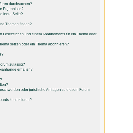
 Foren durchsuchen?
ne Ergebnisse?
e leere Seite?
?
 und Themen finden?
em Lesezeichen und einem Abonnements für ein Thema oder
 Thema setzen oder ein Thema abonnieren?
ts?
Forum zulässig?
teianhänge erhalten?
t?
lten?
 Beschwerden oder juristische Anfragen zu diesem Forum
Boards kontaktieren?