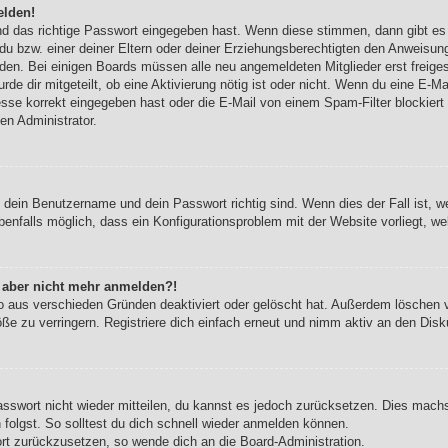
elden!
nd das richtige Passwort eingegeben hast. Wenn diese stimmen, dann gibt e
du bzw. einer deiner Eltern oder deiner Erziehungsberechtigten den Anweisung
werden. Bei einigen Boards müssen alle neu angemeldeten Mitglieder erst freig
urde dir mitgeteilt, ob eine Aktivierung nötig ist oder nicht. Wenn du eine E-Ma
se korrekt eingegeben hast oder die E-Mail von einem Spam-Filter blockiert w
en Administrator.
b dein Benutzername und dein Passwort richtig sind. Wenn dies der Fall ist, 
benfalls möglich, dass ein Konfigurationsproblem mit der Website vorliegt, w
ch aber nicht mehr anmelden?!
o aus verschieden Gründen deaktiviert oder gelöscht hat. Außerdem löschen vi
e zu verringern. Registriere dich einfach erneut und nimm aktiv an den Disku
Passwort nicht wieder mitteilen, du kannst es jedoch zurücksetzen. Dies mach
olgst. So solltest du dich schnell wieder anmelden können.
ort zurückzusetzen, so wende dich an die Board-Administration.