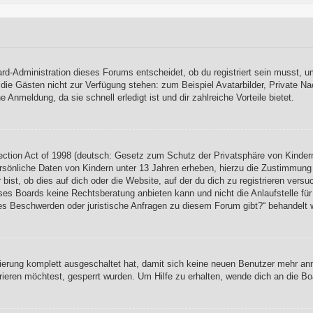
rd-Administration dieses Forums entscheidet, ob du registriert sein musst, um
, die Gästen nicht zur Verfügung stehen: zum Beispiel Avatarbilder, Private Na
Anmeldung, da sie schnell erledigt ist und dir zahlreiche Vorteile bietet.
ction Act of 1998 (deutsch: Gesetz zum Schutz der Privatsphäre von Kindern
rsönliche Daten von Kindern unter 13 Jahren erheben, hierzu die Zustimmung
ist, ob dies auf dich oder die Website, auf der du dich zu registrieren versuch
es Boards keine Rechtsberatung anbieten kann und nicht die Anlaufstelle für 
s es Beschwerden oder juristische Anfragen zu diesem Forum gibt?“ behandelt 
rierung komplett ausgeschaltet hat, damit sich keine neuen Benutzer mehr a
ieren möchtest, gesperrt wurden. Um Hilfe zu erhalten, wende dich an die Bo