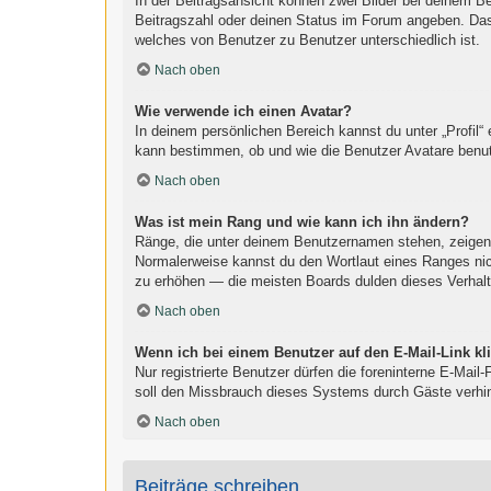
In der Beitragsansicht können zwei Bilder bei deinem B
Beitragszahl oder deinen Status im Forum angeben. Das a
welches von Benutzer zu Benutzer unterschiedlich ist.
Nach oben
Wie verwende ich einen Avatar?
In deinem persönlichen Bereich kannst du unter „Profil“
kann bestimmen, ob und wie die Benutzer Avatare benut
Nach oben
Was ist mein Rang und wie kann ich ihn ändern?
Ränge, die unter deinem Benutzernamen stehen, zeigen an
Normalerweise kannst du den Wortlaut eines Ranges nich
zu erhöhen — die meisten Boards dulden dieses Verhalt
Nach oben
Wenn ich bei einem Benutzer auf den E-Mail-Link kl
Nur registrierte Benutzer dürfen die foreninterne E-Mai
soll den Missbrauch dieses Systems durch Gäste verhi
Nach oben
Beiträge schreiben