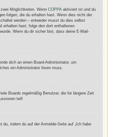
s zwei Möglichkeiten. Wenn
COPPA
aktiviert ist und du
en folgen, die du erhalten hast. Wenn dies nicht der
eschaltet werden – entweder musst du dies selbst
il erhalten hast, folge den dort enthaltenen
urde. Wenn du dir sicher bist, dass deine E-Mail-
wende dich an einen Board-Administrator, um
elches ein Administrator lösen muss.
ele Boards regelmäßig Benutzer, die für längere Zeit
ssionen teil!
st du, indem du auf der Anmelde-Seite auf „Ich habe