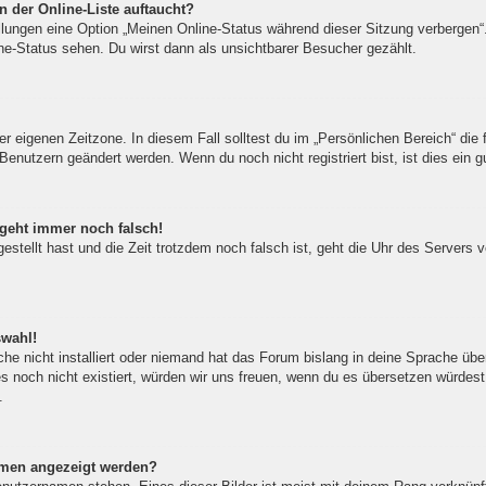
 der Online-Liste auftaucht?
ellungen eine Option „Meinen Online-Status während dieser Sitzung verbergen
ne-Status sehen. Du wirst dann als unsichtbarer Besucher gezählt.
er eigenen Zeitzone. In diesem Fall solltest du im „Persönlichen Bereich“ die f
Benutzern geändert werden. Wenn du noch nicht registriert bist, ist dies ein gu
 geht immer noch falsch!
gestellt hast und die Zeit trotzdem noch falsch ist, geht die Uhr des Servers 
swahl!
he nicht installiert oder niemand hat das Forum bislang in deine Sprache über
 es noch nicht existiert, würden wir uns freuen, wenn du es übersetzen würde
.
amen angezeigt werden?