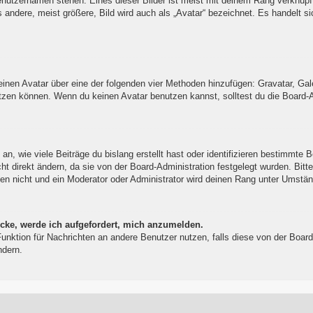
enutzernamen stehen. Eines dieser Bilder ist meist mit deinem Rang verknüpft
ndere, meist größere, Bild wird auch als „Avatar“ bezeichnet. Es handelt sic
 einen Avatar über eine der folgenden vier Methoden hinzufügen: Gravatar, Ga
zen können. Wenn du keinen Avatar benutzen kannst, solltest du die Board-Ad
, wie viele Beiträge du bislang erstellt hast oder identifizieren bestimmte 
t direkt ändern, da sie von der Board-Administration festgelegt wurden. Bitt
en nicht und ein Moderator oder Administrator wird deinen Rang unter Umstä
icke, werde ich aufgefordert, mich anzumelden.
l-Funktion für Nachrichten an andere Benutzer nutzen, falls diese von der Bo
ndern.