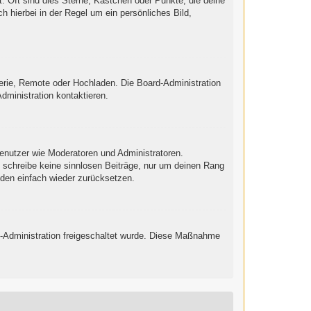
: Oft sind dies Sterne, Kästchen oder Punkte, die deine
h hierbei in der Regel um ein persönliches Bild,
lerie, Remote oder Hochladen. Die Board-Administration
ministration kontaktieren.
Benutzer wie Moderatoren und Administratoren.
e schreibe keine sinnlosen Beiträge, nur um deinen Rang
nden einfach wieder zurücksetzen.
ard-Administration freigeschaltet wurde. Diese Maßnahme