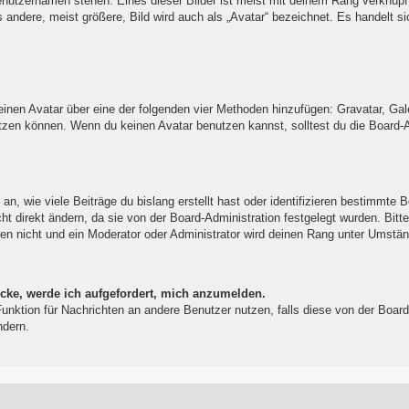
enutzernamen stehen. Eines dieser Bilder ist meist mit deinem Rang verknüpft
ndere, meist größere, Bild wird auch als „Avatar“ bezeichnet. Es handelt sic
 einen Avatar über eine der folgenden vier Methoden hinzufügen: Gravatar, Ga
zen können. Wenn du keinen Avatar benutzen kannst, solltest du die Board-Ad
, wie viele Beiträge du bislang erstellt hast oder identifizieren bestimmte 
t direkt ändern, da sie von der Board-Administration festgelegt wurden. Bitt
en nicht und ein Moderator oder Administrator wird deinen Rang unter Umstä
icke, werde ich aufgefordert, mich anzumelden.
l-Funktion für Nachrichten an andere Benutzer nutzen, falls diese von der Bo
ndern.