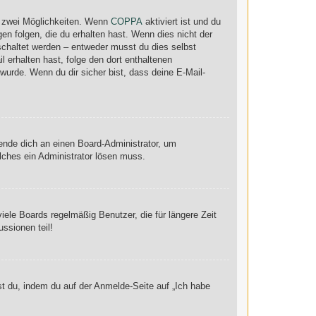
s zwei Möglichkeiten. Wenn
COPPA
aktiviert ist und du
en folgen, die du erhalten hast. Wenn dies nicht der
eschaltet werden – entweder musst du dies selbst
il erhalten hast, folge den dort enthaltenen
urde. Wenn du dir sicher bist, dass deine E-Mail-
wende dich an einen Board-Administrator, um
elches ein Administrator lösen muss.
ele Boards regelmäßig Benutzer, die für längere Zeit
ssionen teil!
st du, indem du auf der Anmelde-Seite auf „Ich habe