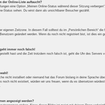
 der Online-Liste auftaucht?
ellungen eine Option „Meinen Online-Status während dieser Sitzung verbergen
ne-Status sehen. Du wirst dann als unsichtbarer Besucher gezählt.
er eigenen Zeitzone. In diesem Fall solltest du im „Persönlichen Bereich“ die f
Benutzern geändert werden. Wenn du noch nicht registriert bist, ist dies ein gu
 geht immer noch falsch!
gestellt hast und die Zeit trotzdem noch falsch ist, geht die Uhr des Servers 
swahl!
he nicht installiert oder niemand hat das Forum bislang in deine Sprache über
 es noch nicht existiert, würden wir uns freuen, wenn du es übersetzen würde
.
amen angezeigt werden?