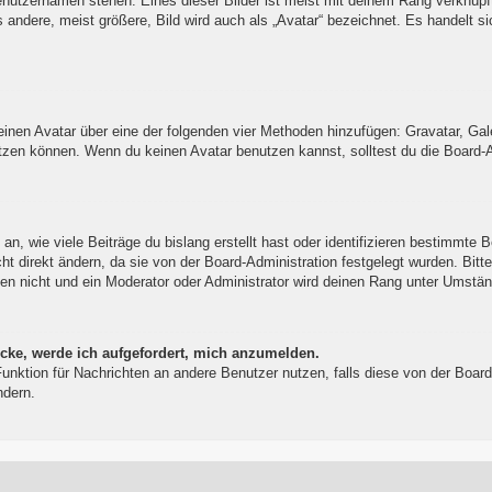
enutzernamen stehen. Eines dieser Bilder ist meist mit deinem Rang verknüpft
ndere, meist größere, Bild wird auch als „Avatar“ bezeichnet. Es handelt sic
 einen Avatar über eine der folgenden vier Methoden hinzufügen: Gravatar, Ga
zen können. Wenn du keinen Avatar benutzen kannst, solltest du die Board-Ad
, wie viele Beiträge du bislang erstellt hast oder identifizieren bestimmte 
t direkt ändern, da sie von der Board-Administration festgelegt wurden. Bitt
en nicht und ein Moderator oder Administrator wird deinen Rang unter Umstä
icke, werde ich aufgefordert, mich anzumelden.
l-Funktion für Nachrichten an andere Benutzer nutzen, falls diese von der Bo
ndern.