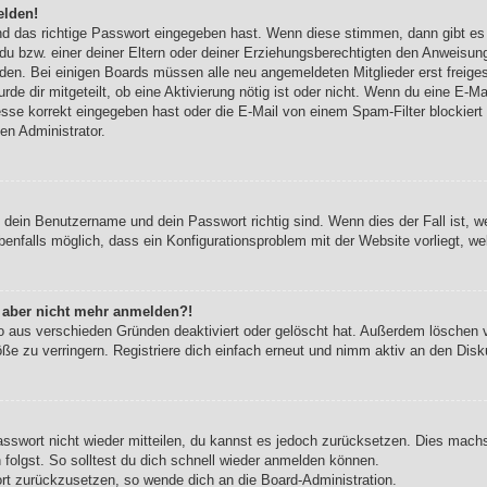
elden!
nd das richtige Passwort eingegeben hast. Wenn diese stimmen, dann gibt e
du bzw. einer deiner Eltern oder deiner Erziehungsberechtigten den Anweisung
werden. Bei einigen Boards müssen alle neu angemeldeten Mitglieder erst freig
urde dir mitgeteilt, ob eine Aktivierung nötig ist oder nicht. Wenn du eine E-Ma
se korrekt eingegeben hast oder die E-Mail von einem Spam-Filter blockiert w
en Administrator.
b dein Benutzername und dein Passwort richtig sind. Wenn dies der Fall ist, 
benfalls möglich, dass ein Konfigurationsproblem mit der Website vorliegt, w
ch aber nicht mehr anmelden?!
o aus verschieden Gründen deaktiviert oder gelöscht hat. Außerdem löschen vi
e zu verringern. Registriere dich einfach erneut und nimm aktiv an den Disku
Passwort nicht wieder mitteilen, du kannst es jedoch zurücksetzen. Dies mach
olgst. So solltest du dich schnell wieder anmelden können.
ort zurückzusetzen, so wende dich an die Board-Administration.