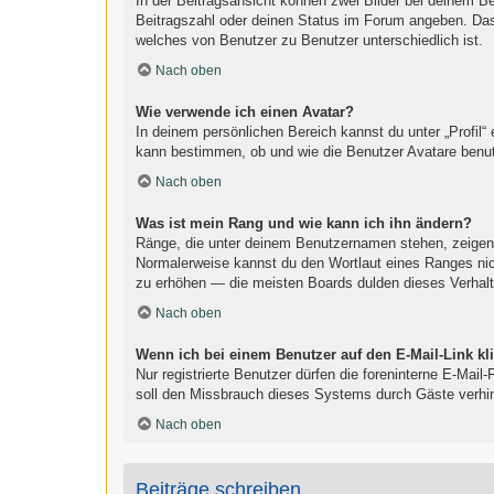
In der Beitragsansicht können zwei Bilder bei deinem B
Beitragszahl oder deinen Status im Forum angeben. Das a
welches von Benutzer zu Benutzer unterschiedlich ist.
Nach oben
Wie verwende ich einen Avatar?
In deinem persönlichen Bereich kannst du unter „Profil“
kann bestimmen, ob und wie die Benutzer Avatare benut
Nach oben
Was ist mein Rang und wie kann ich ihn ändern?
Ränge, die unter deinem Benutzernamen stehen, zeigen an
Normalerweise kannst du den Wortlaut eines Ranges nich
zu erhöhen — die meisten Boards dulden dieses Verhalt
Nach oben
Wenn ich bei einem Benutzer auf den E-Mail-Link kl
Nur registrierte Benutzer dürfen die foreninterne E-Mai
soll den Missbrauch dieses Systems durch Gäste verhi
Nach oben
Beiträge schreiben