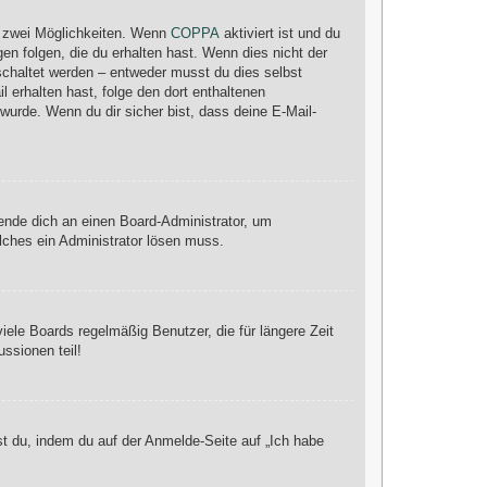
s zwei Möglichkeiten. Wenn
COPPA
aktiviert ist und du
en folgen, die du erhalten hast. Wenn dies nicht der
eschaltet werden – entweder musst du dies selbst
il erhalten hast, folge den dort enthaltenen
urde. Wenn du dir sicher bist, dass deine E-Mail-
wende dich an einen Board-Administrator, um
elches ein Administrator lösen muss.
ele Boards regelmäßig Benutzer, die für längere Zeit
ssionen teil!
st du, indem du auf der Anmelde-Seite auf „Ich habe