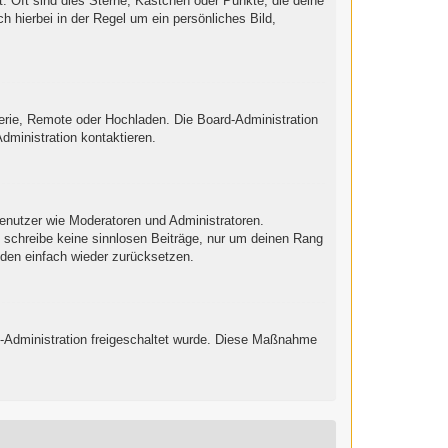
: Oft sind dies Sterne, Kästchen oder Punkte, die deine
h hierbei in der Regel um ein persönliches Bild,
lerie, Remote oder Hochladen. Die Board-Administration
ministration kontaktieren.
Benutzer wie Moderatoren und Administratoren.
e schreibe keine sinnlosen Beiträge, nur um deinen Rang
nden einfach wieder zurücksetzen.
ard-Administration freigeschaltet wurde. Diese Maßnahme