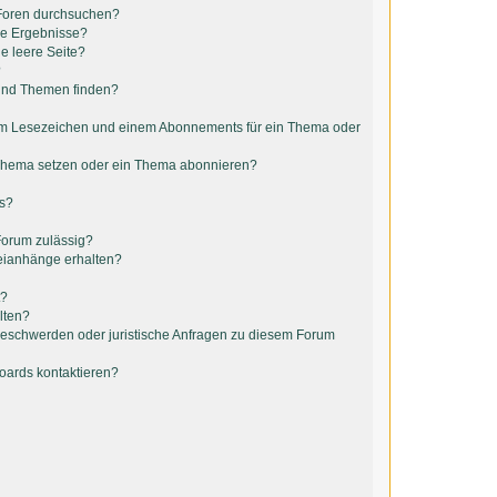
 Foren durchsuchen?
ne Ergebnisse?
e leere Seite?
?
 und Themen finden?
em Lesezeichen und einem Abonnements für ein Thema oder
 Thema setzen oder ein Thema abonnieren?
ts?
Forum zulässig?
teianhänge erhalten?
t?
lten?
 Beschwerden oder juristische Anfragen zu diesem Forum
Boards kontaktieren?