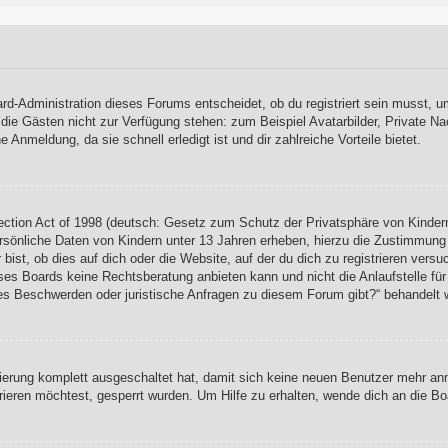
rd-Administration dieses Forums entscheidet, ob du registriert sein musst, um
, die Gästen nicht zur Verfügung stehen: zum Beispiel Avatarbilder, Private Na
Anmeldung, da sie schnell erledigt ist und dir zahlreiche Vorteile bietet.
ction Act of 1998 (deutsch: Gesetz zum Schutz der Privatsphäre von Kindern
rsönliche Daten von Kindern unter 13 Jahren erheben, hierzu die Zustimmung
ist, ob dies auf dich oder die Website, auf der du dich zu registrieren versuch
es Boards keine Rechtsberatung anbieten kann und nicht die Anlaufstelle für 
s es Beschwerden oder juristische Anfragen zu diesem Forum gibt?“ behandelt 
rierung komplett ausgeschaltet hat, damit sich keine neuen Benutzer mehr a
ieren möchtest, gesperrt wurden. Um Hilfe zu erhalten, wende dich an die Bo