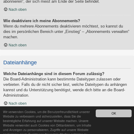
abonnieren“, der sich meist am Ende der Seite befindet.
Nach oben
Wie deaktiviere ich meine Abonnements?
Wenn du mehrere Abonnements deaktivieren möchtest, so kannst du
dies im persönlichen Bereich unter „Einstieg“ – „Abonnements verwalten“
machen.
Nach oben
Dateianhänge
Welche Dateianhänge sind in diesem Forum zulässig?
Die Board-Administration kann bestimmte Dateitypen zulassen oder
verbieten. Falls du dir nicht sicher bist, welche Dateitypen du anhängen
kannst und du Unterstützung benötigst, wende dich bitte an die Board-
Administration.
Nach oben
Wir verwenden Cookies, um die Benutzerfreundlichkeit unserer
OK
Kann ich eine Übersicht all meiner Dateianhänge erhalten?
Website zu verbessern und sicherzustellen, dass Sie die
Um eine Liste all deiner Dateianhänge zu erhalten, gehe in den
bestmögliche Erfahrung auf unserer Website machen. Unsere
Website verwendet auch Cookies von Drittanbietern, um Inhalte
persönlichen Bereich. Dort findest du unter „Einstieg“ einen Punkt
und Anzeigen zu personalisieren, Zugriffe auf unsere Website
„Dateianhänge verwalten“, über den du eine Liste deiner Dateianhänge