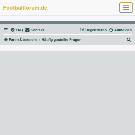
Footballforum.de
T
o
g
g
l
FAQ
Kontakt
Registrieren
Anmelden
e
n
a
S
Foren-Übersicht
Häufig gestellte Fragen
v
u
i
g
c
a
t
h
i
e
o
n