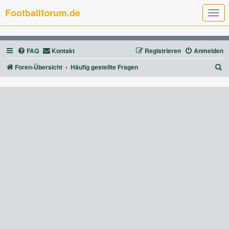
Footballforum.de
T
o
g
g
l
FAQ
Kontakt
Registrieren
Anmelden
e
n
a
S
Foren-Übersicht
Häufig gestellte Fragen
v
u
i
g
c
a
t
h
i
e
o
n