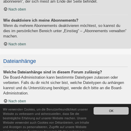
abonnieren“, der sich meist am Ende der Seite befindet.
Nach oben
Wie deaktiviere ich meine Abonnements?
Wenn du mehrere Abonnements deaktivieren möchtest, so kannst du
dies im persönlichen Bereich unter „Einstieg“ – „Abonnements verwalten“
machen.
Nach oben
Dateianhänge
Welche Dateianhänge sind in diesem Forum zulässig?
Die Board-Administration kann bestimmte Dateitypen zulassen oder
verbieten. Falls du dir nicht sicher bist, welche Dateitypen du anhängen
kannst und du Unterstützung benötigst, wende dich bitte an die Board-
Administration.
Nach oben
Wir verwenden Cookies, um die Benutzerfreundlichkeit unserer
OK
Kann ich eine Übersicht all meiner Dateianhänge erhalten?
Website zu verbessern und sicherzustellen, dass Sie die
Um eine Liste all deiner Dateianhänge zu erhalten, gehe in den
bestmögliche Erfahrung auf unserer Website machen. Unsere
Website verwendet auch Cookies von Drittanbietern, um Inhalte
persönlichen Bereich. Dort findest du unter „Einstieg“ einen Punkt
und Anzeigen zu personalisieren, Zugriffe auf unsere Website
„Dateianhänge verwalten“, über den du eine Liste deiner Dateianhänge