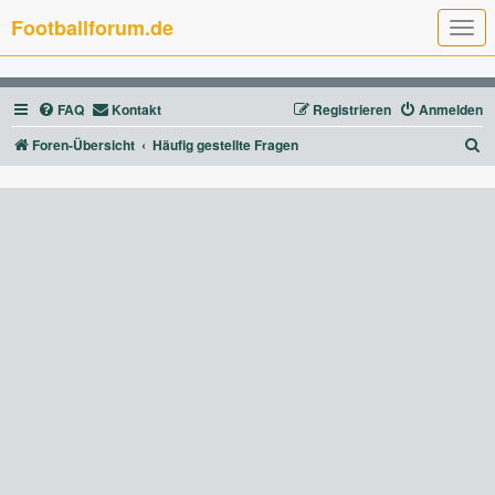
Footballforum.de
T
o
g
g
l
FAQ
Kontakt
Registrieren
Anmelden
e
n
a
S
Foren-Übersicht
Häufig gestellte Fragen
v
u
i
g
c
a
t
h
i
e
o
n