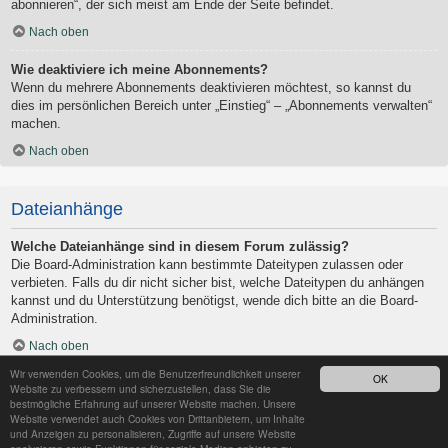
abonnieren“, der sich meist am Ende der Seite befindet.
Nach oben
Wie deaktiviere ich meine Abonnements?
Wenn du mehrere Abonnements deaktivieren möchtest, so kannst du
dies im persönlichen Bereich unter „Einstieg“ – „Abonnements verwalten“
machen.
Nach oben
Dateianhänge
Welche Dateianhänge sind in diesem Forum zulässig?
Die Board-Administration kann bestimmte Dateitypen zulassen oder
verbieten. Falls du dir nicht sicher bist, welche Dateitypen du anhängen
kannst und du Unterstützung benötigst, wende dich bitte an die Board-
Administration.
Nach oben
Wir verwenden Cookies, um die Benutzerfreundlichkeit unserer
OK
Kann ich eine Übersicht all meiner Dateianhänge erhalten?
Website zu verbessern und sicherzustellen, dass Sie die
Um eine Liste all deiner Dateianhänge zu erhalten, gehe in den
bestmögliche Erfahrung auf unserer Website machen. Unsere
Website verwendet auch Cookies von Drittanbietern, um Inhalte
persönlichen Bereich. Dort findest du unter „Einstieg“ einen Punkt
und Anzeigen zu personalisieren, Zugriffe auf unsere Website
„Dateianhänge verwalten“, über den du eine Liste deiner Dateianhänge