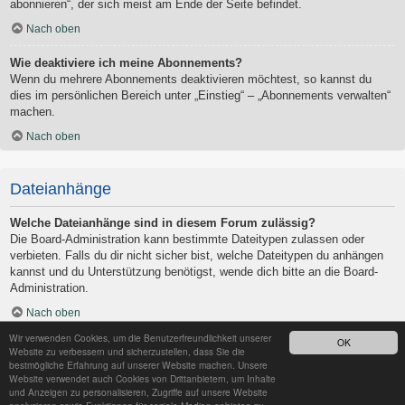
abonnieren“, der sich meist am Ende der Seite befindet.
Nach oben
Wie deaktiviere ich meine Abonnements?
Wenn du mehrere Abonnements deaktivieren möchtest, so kannst du
dies im persönlichen Bereich unter „Einstieg“ – „Abonnements verwalten“
machen.
Nach oben
Dateianhänge
Welche Dateianhänge sind in diesem Forum zulässig?
Die Board-Administration kann bestimmte Dateitypen zulassen oder
verbieten. Falls du dir nicht sicher bist, welche Dateitypen du anhängen
kannst und du Unterstützung benötigst, wende dich bitte an die Board-
Administration.
Nach oben
Wir verwenden Cookies, um die Benutzerfreundlichkeit unserer
OK
Kann ich eine Übersicht all meiner Dateianhänge erhalten?
Website zu verbessern und sicherzustellen, dass Sie die
Um eine Liste all deiner Dateianhänge zu erhalten, gehe in den
bestmögliche Erfahrung auf unserer Website machen. Unsere
Website verwendet auch Cookies von Drittanbietern, um Inhalte
persönlichen Bereich. Dort findest du unter „Einstieg“ einen Punkt
und Anzeigen zu personalisieren, Zugriffe auf unsere Website
„Dateianhänge verwalten“, über den du eine Liste deiner Dateianhänge