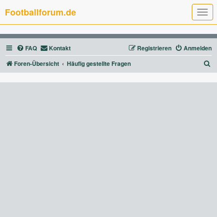
Footballforum.de
T
o
g
g
l
FAQ
Kontakt
Registrieren
Anmelden
e
n
a
S
Foren-Übersicht
Häufig gestellte Fragen
v
u
i
g
c
a
t
h
i
e
o
n