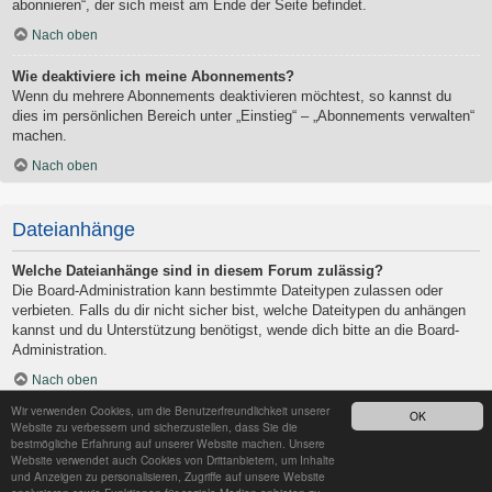
abonnieren“, der sich meist am Ende der Seite befindet.
Nach oben
Wie deaktiviere ich meine Abonnements?
Wenn du mehrere Abonnements deaktivieren möchtest, so kannst du
dies im persönlichen Bereich unter „Einstieg“ – „Abonnements verwalten“
machen.
Nach oben
Dateianhänge
Welche Dateianhänge sind in diesem Forum zulässig?
Die Board-Administration kann bestimmte Dateitypen zulassen oder
verbieten. Falls du dir nicht sicher bist, welche Dateitypen du anhängen
kannst und du Unterstützung benötigst, wende dich bitte an die Board-
Administration.
Nach oben
Wir verwenden Cookies, um die Benutzerfreundlichkeit unserer
OK
Kann ich eine Übersicht all meiner Dateianhänge erhalten?
Website zu verbessern und sicherzustellen, dass Sie die
Um eine Liste all deiner Dateianhänge zu erhalten, gehe in den
bestmögliche Erfahrung auf unserer Website machen. Unsere
Website verwendet auch Cookies von Drittanbietern, um Inhalte
persönlichen Bereich. Dort findest du unter „Einstieg“ einen Punkt
und Anzeigen zu personalisieren, Zugriffe auf unsere Website
„Dateianhänge verwalten“, über den du eine Liste deiner Dateianhänge