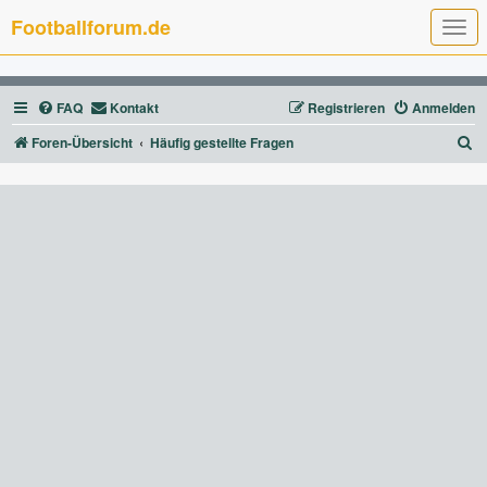
Footballforum.de
T
o
g
g
l
FAQ
Kontakt
Registrieren
Anmelden
e
n
a
S
Foren-Übersicht
Häufig gestellte Fragen
v
u
i
g
c
a
t
h
i
e
o
n