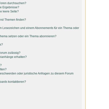
 Foren durchsuchen?
ne Ergebnisse?
e leere Seite?
?
 und Themen finden?
em Lesezeichen und einem Abonnements für ein Thema oder
 Thema setzen oder ein Thema abonnieren?
ts?
Forum zulässig?
teianhänge erhalten?
t?
lten?
 Beschwerden oder juristische Anfragen zu diesem Forum
Boards kontaktieren?