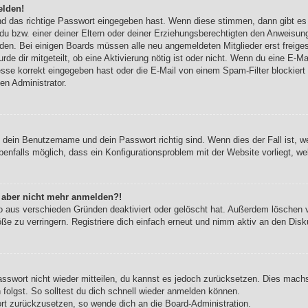
elden!
nd das richtige Passwort eingegeben hast. Wenn diese stimmen, dann gibt e
du bzw. einer deiner Eltern oder deiner Erziehungsberechtigten den Anweisung
werden. Bei einigen Boards müssen alle neu angemeldeten Mitglieder erst freig
urde dir mitgeteilt, ob eine Aktivierung nötig ist oder nicht. Wenn du eine E-Ma
se korrekt eingegeben hast oder die E-Mail von einem Spam-Filter blockiert w
en Administrator.
b dein Benutzername und dein Passwort richtig sind. Wenn dies der Fall ist, 
benfalls möglich, dass ein Konfigurationsproblem mit der Website vorliegt, w
ch aber nicht mehr anmelden?!
o aus verschieden Gründen deaktiviert oder gelöscht hat. Außerdem löschen vi
e zu verringern. Registriere dich einfach erneut und nimm aktiv an den Disku
Passwort nicht wieder mitteilen, du kannst es jedoch zurücksetzen. Dies mach
olgst. So solltest du dich schnell wieder anmelden können.
ort zurückzusetzen, so wende dich an die Board-Administration.