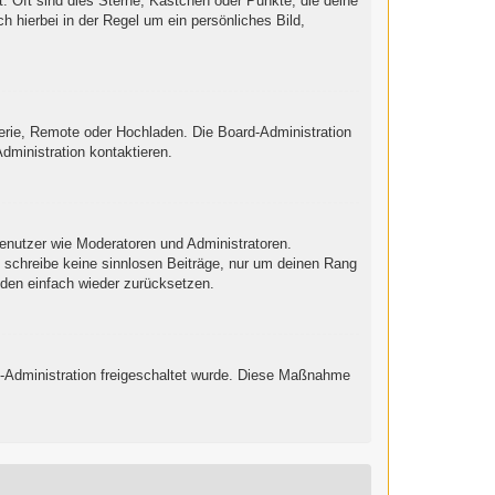
: Oft sind dies Sterne, Kästchen oder Punkte, die deine
h hierbei in der Regel um ein persönliches Bild,
lerie, Remote oder Hochladen. Die Board-Administration
ministration kontaktieren.
Benutzer wie Moderatoren und Administratoren.
e schreibe keine sinnlosen Beiträge, nur um deinen Rang
nden einfach wieder zurücksetzen.
ard-Administration freigeschaltet wurde. Diese Maßnahme