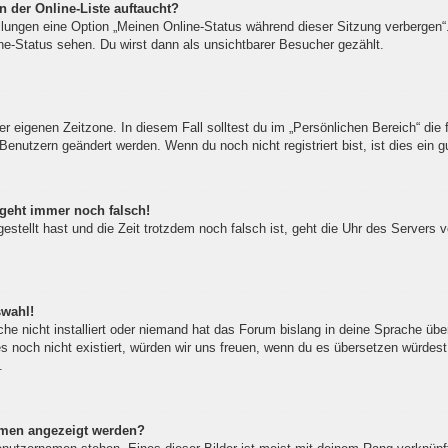
 der Online-Liste auftaucht?
ellungen eine Option „Meinen Online-Status während dieser Sitzung verbergen
ne-Status sehen. Du wirst dann als unsichtbarer Besucher gezählt.
er eigenen Zeitzone. In diesem Fall solltest du im „Persönlichen Bereich“ die f
Benutzern geändert werden. Wenn du noch nicht registriert bist, ist dies ein gu
 geht immer noch falsch!
gestellt hast und die Zeit trotzdem noch falsch ist, geht die Uhr des Servers 
swahl!
he nicht installiert oder niemand hat das Forum bislang in deine Sprache über
 es noch nicht existiert, würden wir uns freuen, wenn du es übersetzen würde
.
amen angezeigt werden?