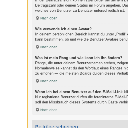
In der Beitragsansicht können zwei Bilder bei deinem B
Beitragszahl oder deinen Status im Forum angeben. Das a
welches von Benutzer zu Benutzer unterschiedlich ist.
Nach oben
Wie verwende ich einen Avatar?
In deinem persönlichen Bereich kannst du unter „Profil“
kann bestimmen, ob und wie die Benutzer Avatare benut
Nach oben
Was ist mein Rang und wie kann ich ihn ändern?
Ränge, die unter deinem Benutzernamen stehen, zeigen an
Normalerweise kannst du den Wortlaut eines Ranges nich
zu erhöhen — die meisten Boards dulden dieses Verhalt
Nach oben
Wenn ich bei einem Benutzer auf den E-Mail-Link kl
Nur registrierte Benutzer dürfen die foreninterne E-Mai
soll den Missbrauch dieses Systems durch Gäste verhi
Nach oben
Beiträge schreiben