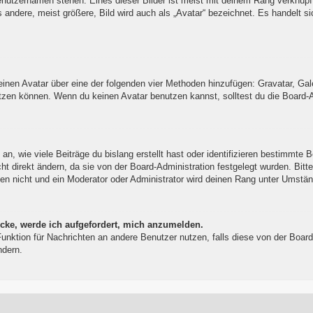
enutzernamen stehen. Eines dieser Bilder ist meist mit deinem Rang verknüpft
ndere, meist größere, Bild wird auch als „Avatar“ bezeichnet. Es handelt sic
 einen Avatar über eine der folgenden vier Methoden hinzufügen: Gravatar, Ga
zen können. Wenn du keinen Avatar benutzen kannst, solltest du die Board-Ad
, wie viele Beiträge du bislang erstellt hast oder identifizieren bestimmte 
t direkt ändern, da sie von der Board-Administration festgelegt wurden. Bitt
en nicht und ein Moderator oder Administrator wird deinen Rang unter Umstä
icke, werde ich aufgefordert, mich anzumelden.
l-Funktion für Nachrichten an andere Benutzer nutzen, falls diese von der Bo
ndern.