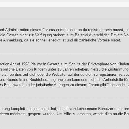
rd-Administration dieses Forums entscheidet, ob du registriert sein musst, um
, die Gästen nicht zur Verfügung stehen: zum Beispiel Avatarbilder, Private Na
Anmeldung, da sie schnell erledigt ist und dir zahlreiche Vorteile bietet.
ction Act of 1998 (deutsch: Gesetz zum Schutz der Privatsphäre von Kindern
rsönliche Daten von Kindern unter 13 Jahren erheben, hierzu die Zustimmung
ist, ob dies auf dich oder die Website, auf der du dich zu registrieren versuch
es Boards keine Rechtsberatung anbieten kann und nicht die Anlaufstelle für 
s es Beschwerden oder juristische Anfragen zu diesem Forum gibt?“ behandelt 
rierung komplett ausgeschaltet hat, damit sich keine neuen Benutzer mehr a
ieren möchtest, gesperrt wurden. Um Hilfe zu erhalten, wende dich an die Bo