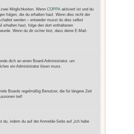
s zwei Möglichkeiten. Wenn
COPPA
aktiviert ist und du
en folgen, die du erhalten hast. Wenn dies nicht der
eschaltet werden – entweder musst du dies selbst
il erhalten hast, folge den dort enthaltenen
urde. Wenn du dir sicher bist, dass deine E-Mail-
wende dich an einen Board-Administrator, um
elches ein Administrator lösen muss.
ele Boards regelmäßig Benutzer, die für längere Zeit
ssionen teil!
st du, indem du auf der Anmelde-Seite auf „Ich habe