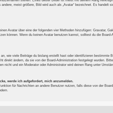
enutzernamen stehen. Eines dieser Bilder ist meist mit deinem Rang verknüpft
ndere, meist größere, Bild wird auch als „Avatar“ bezeichnet. Es handelt sic
 einen Avatar über eine der folgenden vier Methoden hinzufügen: Gravatar, Ga
zen können. Wenn du keinen Avatar benutzen kannst, solltest du die Board-Ad
, wie viele Beiträge du bislang erstellt hast oder identifizieren bestimmte 
t direkt ändern, da sie von der Board-Administration festgelegt wurden. Bitt
en nicht und ein Moderator oder Administrator wird deinen Rang unter Umstä
icke, werde ich aufgefordert, mich anzumelden.
l-Funktion für Nachrichten an andere Benutzer nutzen, falls diese von der Bo
ndern.