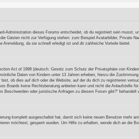
rd-Administration dieses Forums entscheidet, ob du registriert sein musst, um
, die Gästen nicht zur Verfügung stehen: zum Beispiel Avatarbilder, Private Na
Anmeldung, da sie schnell erledigt ist und dir zahlreiche Vorteile bietet.
ction Act of 1998 (deutsch: Gesetz zum Schutz der Privatsphäre von Kindern
rsönliche Daten von Kindern unter 13 Jahren erheben, hierzu die Zustimmung
ist, ob dies auf dich oder die Website, auf der du dich zu registrieren versuch
es Boards keine Rechtsberatung anbieten kann und nicht die Anlaufstelle für 
s es Beschwerden oder juristische Anfragen zu diesem Forum gibt?“ behandelt 
rierung komplett ausgeschaltet hat, damit sich keine neuen Benutzer mehr a
ieren möchtest, gesperrt wurden. Um Hilfe zu erhalten, wende dich an die Bo