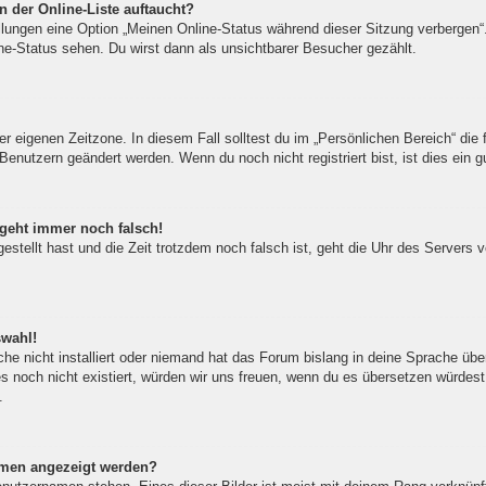
 der Online-Liste auftaucht?
ellungen eine Option „Meinen Online-Status während dieser Sitzung verbergen
ne-Status sehen. Du wirst dann als unsichtbarer Besucher gezählt.
er eigenen Zeitzone. In diesem Fall solltest du im „Persönlichen Bereich“ die f
Benutzern geändert werden. Wenn du noch nicht registriert bist, ist dies ein gu
 geht immer noch falsch!
gestellt hast und die Zeit trotzdem noch falsch ist, geht die Uhr des Servers 
swahl!
he nicht installiert oder niemand hat das Forum bislang in deine Sprache über
 es noch nicht existiert, würden wir uns freuen, wenn du es übersetzen würde
.
amen angezeigt werden?