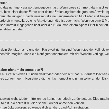
elden!
nd das richtige Passwort eingegeben hast. Wenn diese stimmen, dann gibt e
du bzw. einer deiner Eltern oder deiner Erziehungsberechtigten den Anweisung
werden. Bei einigen Boards müssen alle neu angemeldeten Mitglieder erst freig
urde dir mitgeteilt, ob eine Aktivierung nötig ist oder nicht. Wenn du eine E-Ma
se korrekt eingegeben hast oder die E-Mail von einem Spam-Filter blockiert w
en Administrator.
b dein Benutzername und dein Passwort richtig sind. Wenn dies der Fall ist, 
benfalls möglich, dass ein Konfigurationsproblem mit der Website vorliegt, w
ch aber nicht mehr anmelden?!
o aus verschieden Gründen deaktiviert oder gelöscht hat. Außerdem löschen vi
e zu verringern. Registriere dich einfach erneut und nimm aktiv an den Disku
Passwort nicht wieder mitteilen, du kannst es jedoch zurücksetzen. Dies mach
olgst. So solltest du dich schnell wieder anmelden können.
ort zurückzusetzen, so wende dich an die Board-Administration.