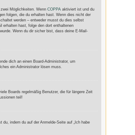
s zwei Möglichkeiten. Wenn
COPPA
aktiviert ist und du
en folgen, die du erhalten hast. Wenn dies nicht der
eschaltet werden – entweder musst du dies selbst
il erhalten hast, folge den dort enthaltenen
urde. Wenn du dir sicher bist, dass deine E-Mail-
wende dich an einen Board-Administrator, um
elches ein Administrator lösen muss.
ele Boards regelmäßig Benutzer, die für längere Zeit
ssionen teil!
st du, indem du auf der Anmelde-Seite auf „Ich habe