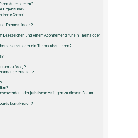
 Foren durchsuchen?
ne Ergebnisse?
e leere Seite?
?
 und Themen finden?
em Lesezeichen und einem Abonnements für ein Thema oder
 Thema setzen oder ein Thema abonnieren?
ts?
Forum zulässig?
teianhänge erhalten?
t?
lten?
 Beschwerden oder juristische Anfragen zu diesem Forum
Boards kontaktieren?