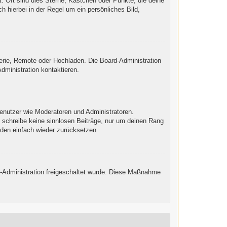
: Oft sind dies Sterne, Kästchen oder Punkte, die deine
h hierbei in der Regel um ein persönliches Bild,
lerie, Remote oder Hochladen. Die Board-Administration
ministration kontaktieren.
Benutzer wie Moderatoren und Administratoren.
e schreibe keine sinnlosen Beiträge, nur um deinen Rang
nden einfach wieder zurücksetzen.
ard-Administration freigeschaltet wurde. Diese Maßnahme