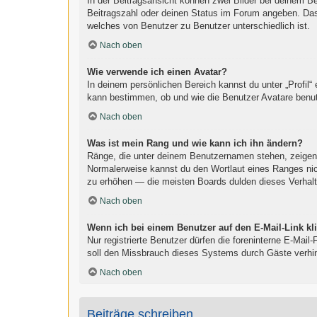
In der Beitragsansicht können zwei Bilder bei deinem B
Beitragszahl oder deinen Status im Forum angeben. Das a
welches von Benutzer zu Benutzer unterschiedlich ist.
Nach oben
Wie verwende ich einen Avatar?
In deinem persönlichen Bereich kannst du unter „Profil“
kann bestimmen, ob und wie die Benutzer Avatare benut
Nach oben
Was ist mein Rang und wie kann ich ihn ändern?
Ränge, die unter deinem Benutzernamen stehen, zeigen an
Normalerweise kannst du den Wortlaut eines Ranges nich
zu erhöhen — die meisten Boards dulden dieses Verhalt
Nach oben
Wenn ich bei einem Benutzer auf den E-Mail-Link kl
Nur registrierte Benutzer dürfen die foreninterne E-Mai
soll den Missbrauch dieses Systems durch Gäste verhi
Nach oben
Beiträge schreiben