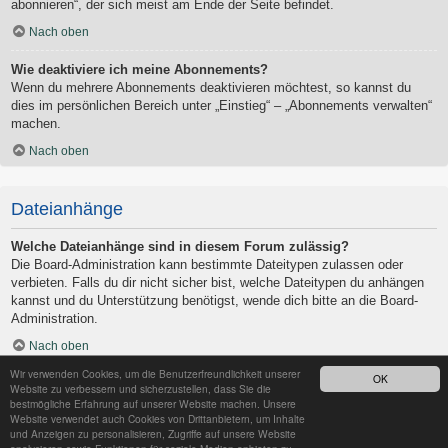
abonnieren“, der sich meist am Ende der Seite befindet.
Nach oben
Wie deaktiviere ich meine Abonnements?
Wenn du mehrere Abonnements deaktivieren möchtest, so kannst du
dies im persönlichen Bereich unter „Einstieg“ – „Abonnements verwalten“
machen.
Nach oben
Dateianhänge
Welche Dateianhänge sind in diesem Forum zulässig?
Die Board-Administration kann bestimmte Dateitypen zulassen oder
verbieten. Falls du dir nicht sicher bist, welche Dateitypen du anhängen
kannst und du Unterstützung benötigst, wende dich bitte an die Board-
Administration.
Nach oben
Wir verwenden Cookies, um die Benutzerfreundlichkeit unserer
OK
Kann ich eine Übersicht all meiner Dateianhänge erhalten?
Website zu verbessern und sicherzustellen, dass Sie die
Um eine Liste all deiner Dateianhänge zu erhalten, gehe in den
bestmögliche Erfahrung auf unserer Website machen. Unsere
Website verwendet auch Cookies von Drittanbietern, um Inhalte
persönlichen Bereich. Dort findest du unter „Einstieg“ einen Punkt
und Anzeigen zu personalisieren, Zugriffe auf unsere Website
„Dateianhänge verwalten“, über den du eine Liste deiner Dateianhänge