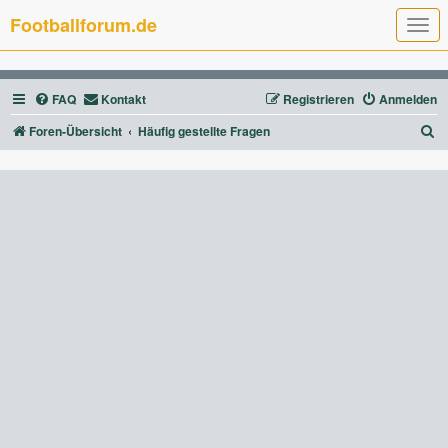
Footballforum.de
T
o
g
g
l
FAQ
Kontakt
Registrieren
Anmelden
e
n
a
S
Foren-Übersicht
Häufig gestellte Fragen
v
u
i
g
c
a
t
h
i
e
o
n