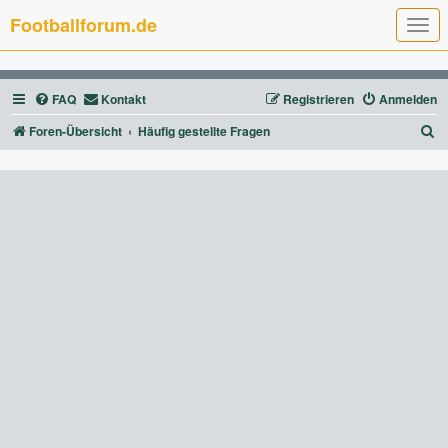
Footballforum.de
T
o
g
g
l
FAQ
Kontakt
Registrieren
Anmelden
e
n
a
S
Foren-Übersicht
Häufig gestellte Fragen
v
u
i
g
c
a
t
h
i
e
o
n