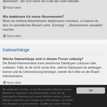
abonnieren“, der sich meist am Ende der Seite befindet.
Nach oben
Wie deaktiviere ich meine Abonnements?
Wenn du mehrere Abonnements deaktivieren möchtest, so kannst du
dies im persönlichen Bereich unter „Einstieg“ – „Abonnements verwalten“
machen.
Nach oben
Dateianhänge
Welche Dateianhänge sind in diesem Forum zulässig?
Die Board-Administration kann bestimmte Dateitypen zulassen oder
verbieten. Falls du dir nicht sicher bist, welche Dateitypen du anhängen
kannst und du Unterstützung benötigst, wende dich bitte an die Board-
Administration.
Nach oben
Wir verwenden Cookies, um die Benutzerfreundlichkeit unserer
OK
Kann ich eine Übersicht all meiner Dateianhänge erhalten?
Website zu verbessern und sicherzustellen, dass Sie die
Um eine Liste all deiner Dateianhänge zu erhalten, gehe in den
bestmögliche Erfahrung auf unserer Website machen. Unsere
Website verwendet auch Cookies von Drittanbietern, um Inhalte
persönlichen Bereich. Dort findest du unter „Einstieg“ einen Punkt
und Anzeigen zu personalisieren, Zugriffe auf unsere Website
„Dateianhänge verwalten“, über den du eine Liste deiner Dateianhänge