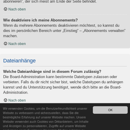
abonnieren“, der sich meist am Ende der Seite befindet.
Nach oben
Wie deaktiviere ich meine Abonnements?
Wenn du mehrere Abonnements deaktivieren möchtest, so kannst du
dies im persönlichen Bereich unter „Einstieg“ – „Abonnements verwalten“
machen.
Nach oben
Dateianhänge
Welche Dateianhänge sind in diesem Forum zulässig?
Die Board-Administration kann bestimmte Dateitypen zulassen oder
verbieten. Falls du dir nicht sicher bist, welche Dateitypen du anhängen
kannst und du Unterstützung benötigst, wende dich bitte an die Board-
Administration.
Nach oben
Wir verwenden Cookies, um die Benutzerfreundlichkeit unserer
OK
Kann ich eine Übersicht all meiner Dateianhänge erhalten?
Website zu verbessern und sicherzustellen, dass Sie die
Um eine Liste all deiner Dateianhänge zu erhalten, gehe in den
bestmögliche Erfahrung auf unserer Website machen. Unsere
Website verwendet auch Cookies von Drittanbietern, um Inhalte
persönlichen Bereich. Dort findest du unter „Einstieg“ einen Punkt
und Anzeigen zu personalisieren, Zugriffe auf unsere Website
„Dateianhänge verwalten“, über den du eine Liste deiner Dateianhänge