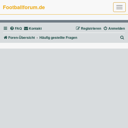
Footballforum.de
T
o
g
g
l
FAQ
Kontakt
Registrieren
Anmelden
e
n
a
S
Foren-Übersicht
Häufig gestellte Fragen
v
u
i
g
c
a
t
h
i
e
o
n