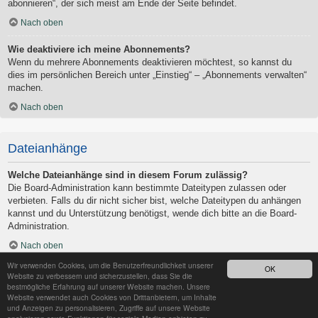
abonnieren“, der sich meist am Ende der Seite befindet.
Nach oben
Wie deaktiviere ich meine Abonnements?
Wenn du mehrere Abonnements deaktivieren möchtest, so kannst du
dies im persönlichen Bereich unter „Einstieg“ – „Abonnements verwalten“
machen.
Nach oben
Dateianhänge
Welche Dateianhänge sind in diesem Forum zulässig?
Die Board-Administration kann bestimmte Dateitypen zulassen oder
verbieten. Falls du dir nicht sicher bist, welche Dateitypen du anhängen
kannst und du Unterstützung benötigst, wende dich bitte an die Board-
Administration.
Nach oben
Wir verwenden Cookies, um die Benutzerfreundlichkeit unserer
OK
Kann ich eine Übersicht all meiner Dateianhänge erhalten?
Website zu verbessern und sicherzustellen, dass Sie die
Um eine Liste all deiner Dateianhänge zu erhalten, gehe in den
bestmögliche Erfahrung auf unserer Website machen. Unsere
Website verwendet auch Cookies von Drittanbietern, um Inhalte
persönlichen Bereich. Dort findest du unter „Einstieg“ einen Punkt
und Anzeigen zu personalisieren, Zugriffe auf unsere Website
„Dateianhänge verwalten“, über den du eine Liste deiner Dateianhänge