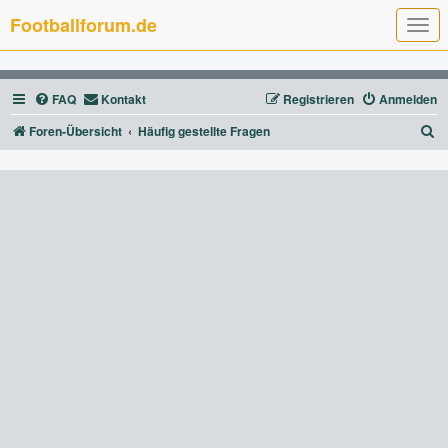
Footballforum.de
T
o
g
g
l
FAQ
Kontakt
Registrieren
Anmelden
e
n
a
S
Foren-Übersicht
Häufig gestellte Fragen
v
u
i
g
c
a
t
h
i
e
o
n