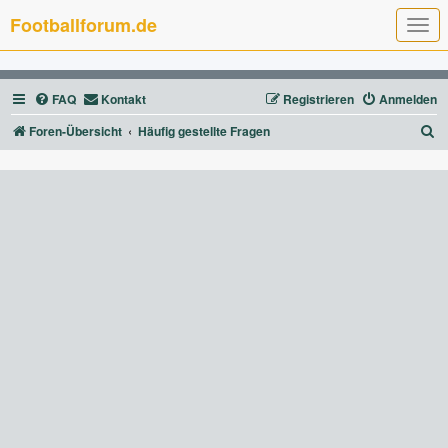
Footballforum.de
T
o
g
g
l
FAQ
Kontakt
Registrieren
Anmelden
e
n
a
S
Foren-Übersicht
Häufig gestellte Fragen
v
u
i
g
c
a
t
h
i
e
o
n