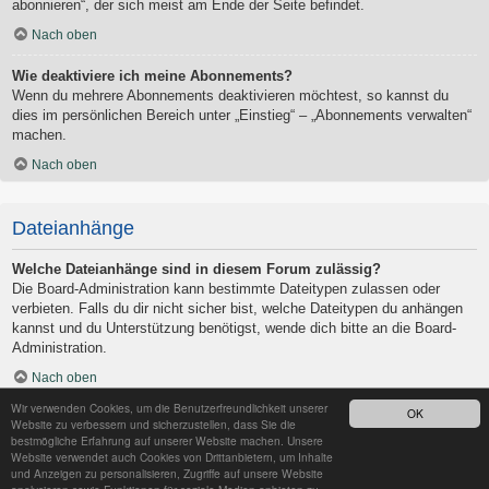
abonnieren“, der sich meist am Ende der Seite befindet.
Nach oben
Wie deaktiviere ich meine Abonnements?
Wenn du mehrere Abonnements deaktivieren möchtest, so kannst du
dies im persönlichen Bereich unter „Einstieg“ – „Abonnements verwalten“
machen.
Nach oben
Dateianhänge
Welche Dateianhänge sind in diesem Forum zulässig?
Die Board-Administration kann bestimmte Dateitypen zulassen oder
verbieten. Falls du dir nicht sicher bist, welche Dateitypen du anhängen
kannst und du Unterstützung benötigst, wende dich bitte an die Board-
Administration.
Nach oben
Wir verwenden Cookies, um die Benutzerfreundlichkeit unserer
OK
Kann ich eine Übersicht all meiner Dateianhänge erhalten?
Website zu verbessern und sicherzustellen, dass Sie die
Um eine Liste all deiner Dateianhänge zu erhalten, gehe in den
bestmögliche Erfahrung auf unserer Website machen. Unsere
Website verwendet auch Cookies von Drittanbietern, um Inhalte
persönlichen Bereich. Dort findest du unter „Einstieg“ einen Punkt
und Anzeigen zu personalisieren, Zugriffe auf unsere Website
„Dateianhänge verwalten“, über den du eine Liste deiner Dateianhänge