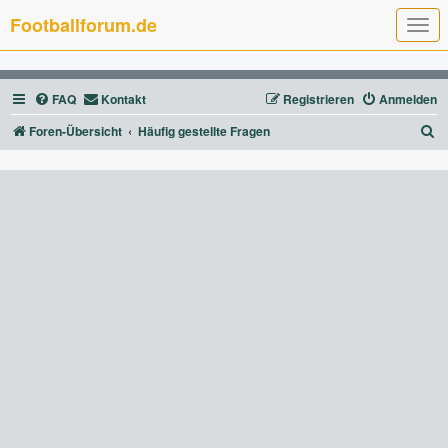
Footballforum.de
T
o
g
g
l
FAQ
Kontakt
Registrieren
Anmelden
e
n
a
S
Foren-Übersicht
Häufig gestellte Fragen
v
u
i
g
c
a
t
h
i
e
o
n