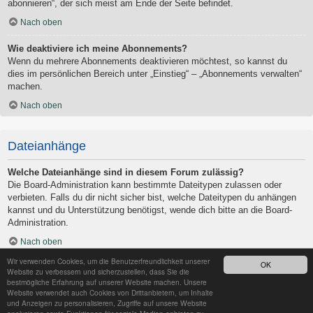
abonnieren“, der sich meist am Ende der Seite befindet.
Nach oben
Wie deaktiviere ich meine Abonnements?
Wenn du mehrere Abonnements deaktivieren möchtest, so kannst du
dies im persönlichen Bereich unter „Einstieg“ – „Abonnements verwalten“
machen.
Nach oben
Dateianhänge
Welche Dateianhänge sind in diesem Forum zulässig?
Die Board-Administration kann bestimmte Dateitypen zulassen oder
verbieten. Falls du dir nicht sicher bist, welche Dateitypen du anhängen
kannst und du Unterstützung benötigst, wende dich bitte an die Board-
Administration.
Nach oben
Wir verwenden Cookies, um die Benutzerfreundlichkeit unserer
OK
Kann ich eine Übersicht all meiner Dateianhänge erhalten?
Website zu verbessern und sicherzustellen, dass Sie die
Um eine Liste all deiner Dateianhänge zu erhalten, gehe in den
bestmögliche Erfahrung auf unserer Website machen. Unsere
Website verwendet auch Cookies von Drittanbietern, um Inhalte
persönlichen Bereich. Dort findest du unter „Einstieg“ einen Punkt
und Anzeigen zu personalisieren, Zugriffe auf unsere Website
„Dateianhänge verwalten“, über den du eine Liste deiner Dateianhänge