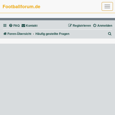
Footballforum.de
T
o
g
g
l
FAQ
Kontakt
Registrieren
Anmelden
e
n
a
S
Foren-Übersicht
Häufig gestellte Fragen
v
u
i
g
c
a
t
h
i
e
o
n