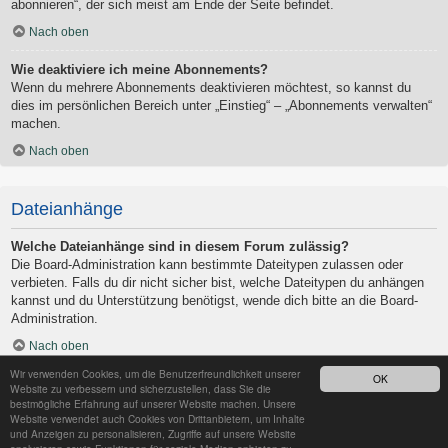
abonnieren“, der sich meist am Ende der Seite befindet.
Nach oben
Wie deaktiviere ich meine Abonnements?
Wenn du mehrere Abonnements deaktivieren möchtest, so kannst du
dies im persönlichen Bereich unter „Einstieg“ – „Abonnements verwalten“
machen.
Nach oben
Dateianhänge
Welche Dateianhänge sind in diesem Forum zulässig?
Die Board-Administration kann bestimmte Dateitypen zulassen oder
verbieten. Falls du dir nicht sicher bist, welche Dateitypen du anhängen
kannst und du Unterstützung benötigst, wende dich bitte an die Board-
Administration.
Nach oben
Wir verwenden Cookies, um die Benutzerfreundlichkeit unserer
OK
Kann ich eine Übersicht all meiner Dateianhänge erhalten?
Website zu verbessern und sicherzustellen, dass Sie die
Um eine Liste all deiner Dateianhänge zu erhalten, gehe in den
bestmögliche Erfahrung auf unserer Website machen. Unsere
Website verwendet auch Cookies von Drittanbietern, um Inhalte
persönlichen Bereich. Dort findest du unter „Einstieg“ einen Punkt
und Anzeigen zu personalisieren, Zugriffe auf unsere Website
„Dateianhänge verwalten“, über den du eine Liste deiner Dateianhänge