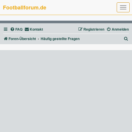
Footballforum.de
T
o
g
g
l
FAQ
Kontakt
Registrieren
Anmelden
e
n
a
S
Foren-Übersicht
Häufig gestellte Fragen
v
u
i
g
c
a
t
h
i
e
o
n