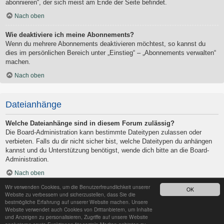
abonnieren“, der sich meist am Ende der Seite befindet.
Nach oben
Wie deaktiviere ich meine Abonnements?
Wenn du mehrere Abonnements deaktivieren möchtest, so kannst du
dies im persönlichen Bereich unter „Einstieg“ – „Abonnements verwalten“
machen.
Nach oben
Dateianhänge
Welche Dateianhänge sind in diesem Forum zulässig?
Die Board-Administration kann bestimmte Dateitypen zulassen oder
verbieten. Falls du dir nicht sicher bist, welche Dateitypen du anhängen
kannst und du Unterstützung benötigst, wende dich bitte an die Board-
Administration.
Nach oben
Wir verwenden Cookies, um die Benutzerfreundlichkeit unserer
OK
Kann ich eine Übersicht all meiner Dateianhänge erhalten?
Website zu verbessern und sicherzustellen, dass Sie die
Um eine Liste all deiner Dateianhänge zu erhalten, gehe in den
bestmögliche Erfahrung auf unserer Website machen. Unsere
Website verwendet auch Cookies von Drittanbietern, um Inhalte
persönlichen Bereich. Dort findest du unter „Einstieg“ einen Punkt
und Anzeigen zu personalisieren, Zugriffe auf unsere Website
„Dateianhänge verwalten“, über den du eine Liste deiner Dateianhänge