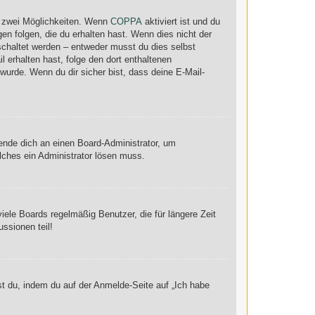
s zwei Möglichkeiten. Wenn
COPPA
aktiviert ist und du
en folgen, die du erhalten hast. Wenn dies nicht der
eschaltet werden – entweder musst du dies selbst
il erhalten hast, folge den dort enthaltenen
urde. Wenn du dir sicher bist, dass deine E-Mail-
wende dich an einen Board-Administrator, um
elches ein Administrator lösen muss.
ele Boards regelmäßig Benutzer, die für längere Zeit
ssionen teil!
st du, indem du auf der Anmelde-Seite auf „Ich habe