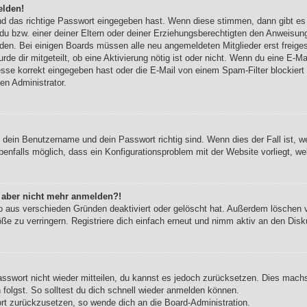
elden!
nd das richtige Passwort eingegeben hast. Wenn diese stimmen, dann gibt e
du bzw. einer deiner Eltern oder deiner Erziehungsberechtigten den Anweisung
werden. Bei einigen Boards müssen alle neu angemeldeten Mitglieder erst freig
urde dir mitgeteilt, ob eine Aktivierung nötig ist oder nicht. Wenn du eine E-Ma
se korrekt eingegeben hast oder die E-Mail von einem Spam-Filter blockiert w
en Administrator.
b dein Benutzername und dein Passwort richtig sind. Wenn dies der Fall ist, 
benfalls möglich, dass ein Konfigurationsproblem mit der Website vorliegt, w
ch aber nicht mehr anmelden?!
o aus verschieden Gründen deaktiviert oder gelöscht hat. Außerdem löschen vi
e zu verringern. Registriere dich einfach erneut und nimm aktiv an den Disku
Passwort nicht wieder mitteilen, du kannst es jedoch zurücksetzen. Dies mach
olgst. So solltest du dich schnell wieder anmelden können.
ort zurückzusetzen, so wende dich an die Board-Administration.