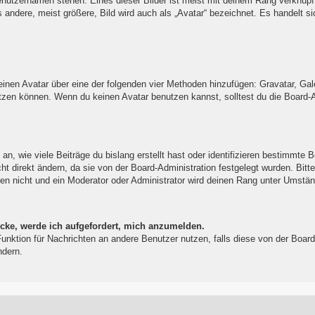
enutzernamen stehen. Eines dieser Bilder ist meist mit deinem Rang verknüpft
ndere, meist größere, Bild wird auch als „Avatar“ bezeichnet. Es handelt sic
 einen Avatar über eine der folgenden vier Methoden hinzufügen: Gravatar, Ga
zen können. Wenn du keinen Avatar benutzen kannst, solltest du die Board-Ad
, wie viele Beiträge du bislang erstellt hast oder identifizieren bestimmte 
t direkt ändern, da sie von der Board-Administration festgelegt wurden. Bitt
en nicht und ein Moderator oder Administrator wird deinen Rang unter Umstä
icke, werde ich aufgefordert, mich anzumelden.
l-Funktion für Nachrichten an andere Benutzer nutzen, falls diese von der Bo
ndern.