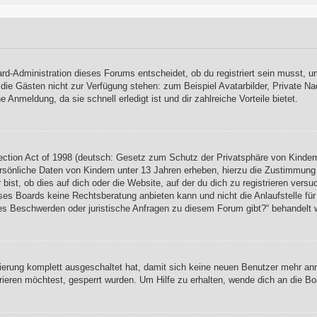
rd-Administration dieses Forums entscheidet, ob du registriert sein musst, um
, die Gästen nicht zur Verfügung stehen: zum Beispiel Avatarbilder, Private Na
Anmeldung, da sie schnell erledigt ist und dir zahlreiche Vorteile bietet.
ction Act of 1998 (deutsch: Gesetz zum Schutz der Privatsphäre von Kindern
rsönliche Daten von Kindern unter 13 Jahren erheben, hierzu die Zustimmung
ist, ob dies auf dich oder die Website, auf der du dich zu registrieren versuch
es Boards keine Rechtsberatung anbieten kann und nicht die Anlaufstelle für 
s es Beschwerden oder juristische Anfragen zu diesem Forum gibt?“ behandelt 
rierung komplett ausgeschaltet hat, damit sich keine neuen Benutzer mehr a
ieren möchtest, gesperrt wurden. Um Hilfe zu erhalten, wende dich an die Bo