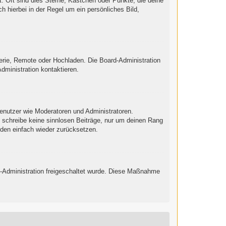
: Oft sind dies Sterne, Kästchen oder Punkte, die deine
h hierbei in der Regel um ein persönliches Bild,
lerie, Remote oder Hochladen. Die Board-Administration
ministration kontaktieren.
Benutzer wie Moderatoren und Administratoren.
e schreibe keine sinnlosen Beiträge, nur um deinen Rang
nden einfach wieder zurücksetzen.
ard-Administration freigeschaltet wurde. Diese Maßnahme