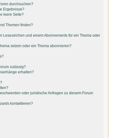
 Foren durchsuchen?
ne Ergebnisse?
e leere Seite?
?
 und Themen finden?
em Lesezeichen und einem Abonnements für ein Thema oder
 Thema setzen oder ein Thema abonnieren?
ts?
Forum zulässig?
teianhänge erhalten?
t?
lten?
 Beschwerden oder juristische Anfragen zu diesem Forum
Boards kontaktieren?