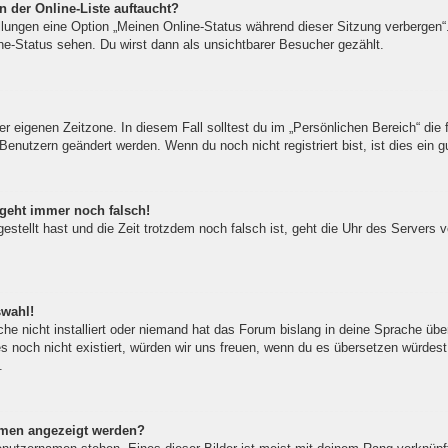
 der Online-Liste auftaucht?
ellungen eine Option „Meinen Online-Status während dieser Sitzung verbergen
ne-Status sehen. Du wirst dann als unsichtbarer Besucher gezählt.
er eigenen Zeitzone. In diesem Fall solltest du im „Persönlichen Bereich“ die f
Benutzern geändert werden. Wenn du noch nicht registriert bist, ist dies ein gu
 geht immer noch falsch!
gestellt hast und die Zeit trotzdem noch falsch ist, geht die Uhr des Servers 
swahl!
he nicht installiert oder niemand hat das Forum bislang in deine Sprache über
 es noch nicht existiert, würden wir uns freuen, wenn du es übersetzen würde
.
amen angezeigt werden?