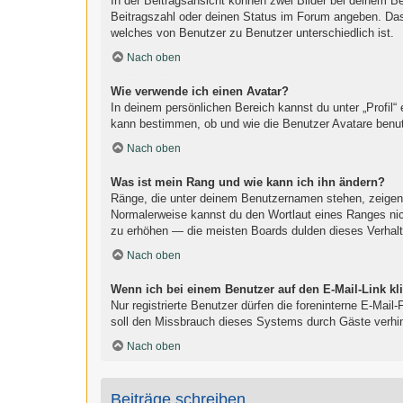
In der Beitragsansicht können zwei Bilder bei deinem B
Beitragszahl oder deinen Status im Forum angeben. Das a
welches von Benutzer zu Benutzer unterschiedlich ist.
Nach oben
Wie verwende ich einen Avatar?
In deinem persönlichen Bereich kannst du unter „Profil“
kann bestimmen, ob und wie die Benutzer Avatare benut
Nach oben
Was ist mein Rang und wie kann ich ihn ändern?
Ränge, die unter deinem Benutzernamen stehen, zeigen an
Normalerweise kannst du den Wortlaut eines Ranges nich
zu erhöhen — die meisten Boards dulden dieses Verhalt
Nach oben
Wenn ich bei einem Benutzer auf den E-Mail-Link kl
Nur registrierte Benutzer dürfen die foreninterne E-Mai
soll den Missbrauch dieses Systems durch Gäste verhi
Nach oben
Beiträge schreiben