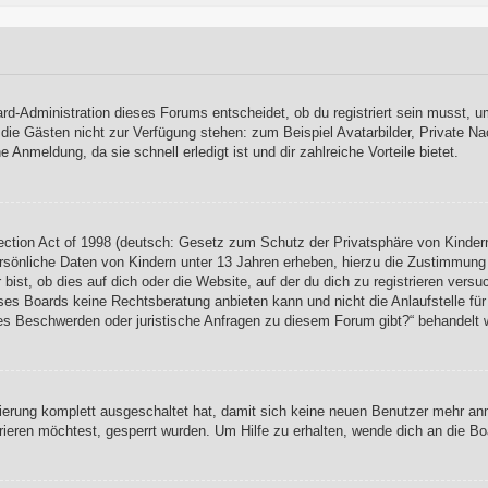
rd-Administration dieses Forums entscheidet, ob du registriert sein musst, um
, die Gästen nicht zur Verfügung stehen: zum Beispiel Avatarbilder, Private Na
Anmeldung, da sie schnell erledigt ist und dir zahlreiche Vorteile bietet.
ction Act of 1998 (deutsch: Gesetz zum Schutz der Privatsphäre von Kindern
rsönliche Daten von Kindern unter 13 Jahren erheben, hierzu die Zustimmung
ist, ob dies auf dich oder die Website, auf der du dich zu registrieren versuch
es Boards keine Rechtsberatung anbieten kann und nicht die Anlaufstelle für 
s es Beschwerden oder juristische Anfragen zu diesem Forum gibt?“ behandelt 
rierung komplett ausgeschaltet hat, damit sich keine neuen Benutzer mehr a
ieren möchtest, gesperrt wurden. Um Hilfe zu erhalten, wende dich an die Bo