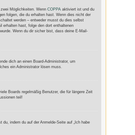
s zwei Möglichkeiten. Wenn
COPPA
aktiviert ist und du
en folgen, die du erhalten hast. Wenn dies nicht der
eschaltet werden – entweder musst du dies selbst
il erhalten hast, folge den dort enthaltenen
urde. Wenn du dir sicher bist, dass deine E-Mail-
wende dich an einen Board-Administrator, um
elches ein Administrator lösen muss.
ele Boards regelmäßig Benutzer, die für längere Zeit
ssionen teil!
st du, indem du auf der Anmelde-Seite auf „Ich habe