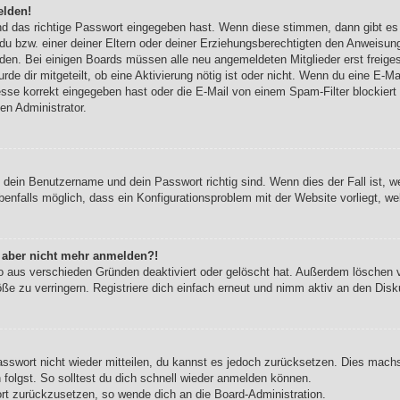
elden!
nd das richtige Passwort eingegeben hast. Wenn diese stimmen, dann gibt e
du bzw. einer deiner Eltern oder deiner Erziehungsberechtigten den Anweisung
werden. Bei einigen Boards müssen alle neu angemeldeten Mitglieder erst freig
urde dir mitgeteilt, ob eine Aktivierung nötig ist oder nicht. Wenn du eine E-Ma
se korrekt eingegeben hast oder die E-Mail von einem Spam-Filter blockiert w
en Administrator.
b dein Benutzername und dein Passwort richtig sind. Wenn dies der Fall ist, 
benfalls möglich, dass ein Konfigurationsproblem mit der Website vorliegt, w
ch aber nicht mehr anmelden?!
o aus verschieden Gründen deaktiviert oder gelöscht hat. Außerdem löschen vi
e zu verringern. Registriere dich einfach erneut und nimm aktiv an den Disku
Passwort nicht wieder mitteilen, du kannst es jedoch zurücksetzen. Dies mach
olgst. So solltest du dich schnell wieder anmelden können.
ort zurückzusetzen, so wende dich an die Board-Administration.