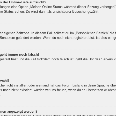
 der Online-Liste auftaucht?
ellungen eine Option „Meinen Online-Status während dieser Sitzung verbergen
ne-Status sehen. Du wirst dann als unsichtbarer Besucher gezählt.
er eigenen Zeitzone. In diesem Fall solltest du im „Persönlichen Bereich“ die f
Benutzern geändert werden. Wenn du noch nicht registriert bist, ist dies ein gu
 geht immer noch falsch!
gestellt hast und die Zeit trotzdem noch falsch ist, geht die Uhr des Servers 
swahl!
he nicht installiert oder niemand hat das Forum bislang in deine Sprache über
 es noch nicht existiert, würden wir uns freuen, wenn du es übersetzen würde
.
amen angezeigt werden?