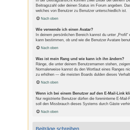
In der Beitragsansicht können zwei Bilder bei deinem B
Beitragszahl oder deinen Status im Forum angeben. Das a
welches von Benutzer zu Benutzer unterschiedlich ist.
Nach oben
Wie verwende ich einen Avatar?
In deinem persönlichen Bereich kannst du unter „Profil“
kann bestimmen, ob und wie die Benutzer Avatare benut
Nach oben
Was ist mein Rang und wie kann ich ihn ändern?
Ränge, die unter deinem Benutzernamen stehen, zeigen an
Normalerweise kannst du den Wortlaut eines Ranges nich
zu erhöhen — die meisten Boards dulden dieses Verhalt
Nach oben
Wenn ich bei einem Benutzer auf den E-Mail-Link kl
Nur registrierte Benutzer dürfen die foreninterne E-Mai
soll den Missbrauch dieses Systems durch Gäste verhi
Nach oben
Beiträge schreiben