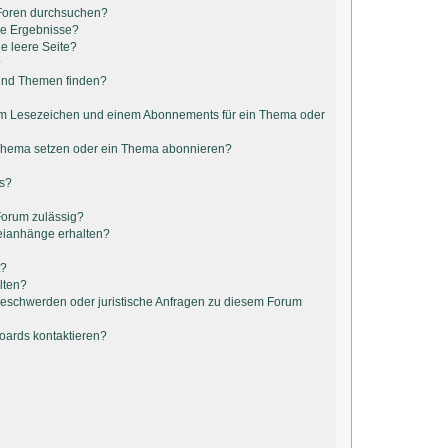
 Foren durchsuchen?
ne Ergebnisse?
e leere Seite?
?
 und Themen finden?
em Lesezeichen und einem Abonnements für ein Thema oder
 Thema setzen oder ein Thema abonnieren?
ts?
Forum zulässig?
teianhänge erhalten?
t?
lten?
 Beschwerden oder juristische Anfragen zu diesem Forum
Boards kontaktieren?