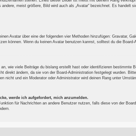
enutzernamen stehen. Eines dieser Bilder ist meist mit deinem Rang verknüpft
ndere, meist größere, Bild wird auch als „Avatar“ bezeichnet. Es handelt sic
 einen Avatar über eine der folgenden vier Methoden hinzufügen: Gravatar, Ga
zen können. Wenn du keinen Avatar benutzen kannst, solltest du die Board-Ad
, wie viele Beiträge du bislang erstellt hast oder identifizieren bestimmte 
t direkt ändern, da sie von der Board-Administration festgelegt wurden. Bitt
en nicht und ein Moderator oder Administrator wird deinen Rang unter Umstä
icke, werde ich aufgefordert, mich anzumelden.
l-Funktion für Nachrichten an andere Benutzer nutzen, falls diese von der Bo
ndern.