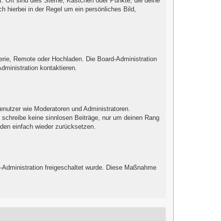
: Oft sind dies Sterne, Kästchen oder Punkte, die deine
h hierbei in der Regel um ein persönliches Bild,
lerie, Remote oder Hochladen. Die Board-Administration
ministration kontaktieren.
Benutzer wie Moderatoren und Administratoren.
e schreibe keine sinnlosen Beiträge, nur um deinen Rang
nden einfach wieder zurücksetzen.
ard-Administration freigeschaltet wurde. Diese Maßnahme