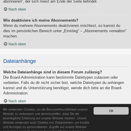
abonnieren“, der sich meist am Ende der Seite befindet.
Nach oben
Wie deaktiviere ich meine Abonnements?
Wenn du mehrere Abonnements deaktivieren möchtest, so kannst du
dies im persönlichen Bereich unter „Einstieg“ – „Abonnements verwalten“
machen.
Nach oben
Dateianhänge
Welche Dateianhänge sind in diesem Forum zulässig?
Die Board-Administration kann bestimmte Dateitypen zulassen oder
verbieten. Falls du dir nicht sicher bist, welche Dateitypen du anhängen
kannst und du Unterstützung benötigst, wende dich bitte an die Board-
Administration.
Nach oben
Wir verwenden Cookies, um die Benutzerfreundlichkeit unserer
OK
Kann ich eine Übersicht all meiner Dateianhänge erhalten?
Website zu verbessern und sicherzustellen, dass Sie die
Um eine Liste all deiner Dateianhänge zu erhalten, gehe in den
bestmögliche Erfahrung auf unserer Website machen. Unsere
Website verwendet auch Cookies von Drittanbietern, um Inhalte
persönlichen Bereich. Dort findest du unter „Einstieg“ einen Punkt
und Anzeigen zu personalisieren, Zugriffe auf unsere Website
„Dateianhänge verwalten“, über den du eine Liste deiner Dateianhänge