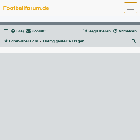
Footballforum.de
T
o
g
g
l
FAQ
Kontakt
Registrieren
Anmelden
e
n
a
S
Foren-Übersicht
Häufig gestellte Fragen
v
u
i
g
c
a
t
h
i
e
o
n