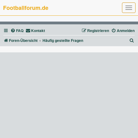
Footballforum.de
T
o
g
g
l
FAQ
Kontakt
Registrieren
Anmelden
e
n
a
S
Foren-Übersicht
Häufig gestellte Fragen
v
u
i
g
c
a
t
h
i
e
o
n