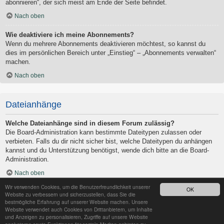
abonnieren“, der sich meist am Ende der Seite befindet.
Nach oben
Wie deaktiviere ich meine Abonnements?
Wenn du mehrere Abonnements deaktivieren möchtest, so kannst du
dies im persönlichen Bereich unter „Einstieg“ – „Abonnements verwalten“
machen.
Nach oben
Dateianhänge
Welche Dateianhänge sind in diesem Forum zulässig?
Die Board-Administration kann bestimmte Dateitypen zulassen oder
verbieten. Falls du dir nicht sicher bist, welche Dateitypen du anhängen
kannst und du Unterstützung benötigst, wende dich bitte an die Board-
Administration.
Nach oben
Wir verwenden Cookies, um die Benutzerfreundlichkeit unserer
OK
Kann ich eine Übersicht all meiner Dateianhänge erhalten?
Website zu verbessern und sicherzustellen, dass Sie die
Um eine Liste all deiner Dateianhänge zu erhalten, gehe in den
bestmögliche Erfahrung auf unserer Website machen. Unsere
Website verwendet auch Cookies von Drittanbietern, um Inhalte
persönlichen Bereich. Dort findest du unter „Einstieg“ einen Punkt
und Anzeigen zu personalisieren, Zugriffe auf unsere Website
„Dateianhänge verwalten“, über den du eine Liste deiner Dateianhänge