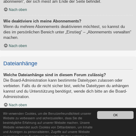
abonnieren“, der sich meist am Ende der Seite befindet.
Nach oben
Wie deaktiviere ich meine Abonnements?
Wenn du mehrere Abonnements deaktivieren möchtest, so kannst du
dies im persönlichen Bereich unter „Einstieg“ – „Abonnements verwalten“
machen.
Nach oben
Dateianhänge
Welche Dateianhänge sind in diesem Forum zulässig?
Die Board-Administration kann bestimmte Dateitypen zulassen oder
verbieten. Falls du dir nicht sicher bist, welche Dateitypen du anhängen
kannst und du Unterstützung benötigst, wende dich bitte an die Board-
Administration.
Nach oben
Wir verwenden Cookies, um die Benutzerfreundlichkeit unserer
OK
Kann ich eine Übersicht all meiner Dateianhänge erhalten?
Website zu verbessern und sicherzustellen, dass Sie die
Um eine Liste all deiner Dateianhänge zu erhalten, gehe in den
bestmögliche Erfahrung auf unserer Website machen. Unsere
Website verwendet auch Cookies von Drittanbietern, um Inhalte
persönlichen Bereich. Dort findest du unter „Einstieg“ einen Punkt
und Anzeigen zu personalisieren, Zugriffe auf unsere Website
„Dateianhänge verwalten“, über den du eine Liste deiner Dateianhänge