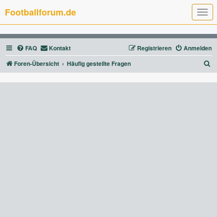
Footballforum.de
T
o
g
g
l
FAQ
Kontakt
Registrieren
Anmelden
e
n
a
S
Foren-Übersicht
Häufig gestellte Fragen
v
u
i
g
c
a
t
h
i
e
o
n