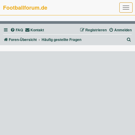
Footballforum.de
T
o
g
g
l
FAQ
Kontakt
Registrieren
Anmelden
e
n
a
S
Foren-Übersicht
Häufig gestellte Fragen
v
u
i
g
c
a
t
h
i
e
o
n