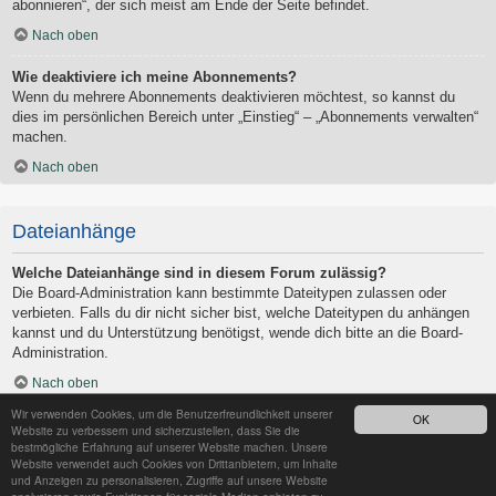
abonnieren“, der sich meist am Ende der Seite befindet.
Nach oben
Wie deaktiviere ich meine Abonnements?
Wenn du mehrere Abonnements deaktivieren möchtest, so kannst du
dies im persönlichen Bereich unter „Einstieg“ – „Abonnements verwalten“
machen.
Nach oben
Dateianhänge
Welche Dateianhänge sind in diesem Forum zulässig?
Die Board-Administration kann bestimmte Dateitypen zulassen oder
verbieten. Falls du dir nicht sicher bist, welche Dateitypen du anhängen
kannst und du Unterstützung benötigst, wende dich bitte an die Board-
Administration.
Nach oben
Wir verwenden Cookies, um die Benutzerfreundlichkeit unserer
OK
Kann ich eine Übersicht all meiner Dateianhänge erhalten?
Website zu verbessern und sicherzustellen, dass Sie die
Um eine Liste all deiner Dateianhänge zu erhalten, gehe in den
bestmögliche Erfahrung auf unserer Website machen. Unsere
Website verwendet auch Cookies von Drittanbietern, um Inhalte
persönlichen Bereich. Dort findest du unter „Einstieg“ einen Punkt
und Anzeigen zu personalisieren, Zugriffe auf unsere Website
„Dateianhänge verwalten“, über den du eine Liste deiner Dateianhänge