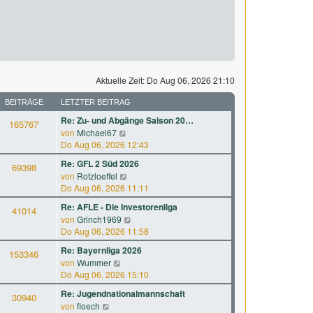
Aktuelle Zeit: Do Aug 06, 2026 21:10
BEITRÄGE
LETZTER BEITRAG
Re: Zu- und Abgänge Saison 20…
165767
N
von
Michael67
e
Do Aug 06, 2026 12:43
u
Re: GFL 2 Süd 2026
69398
e
N
von
Rotzloeffel
s
e
Do Aug 06, 2026 11:11
t
u
e
Re: AFLE - Die Investorenliga
41014
e
r
N
von
Grinch1969
s
B
e
Do Aug 06, 2026 11:58
t
e
u
e
Re: Bayernliga 2026
i
153346
e
r
N
von
Wummer
t
s
B
e
Do Aug 06, 2026 15:10
r
t
e
u
a
e
Re: Jugendnationalmannschaft
i
30940
e
g
r
N
von
floech
t
s