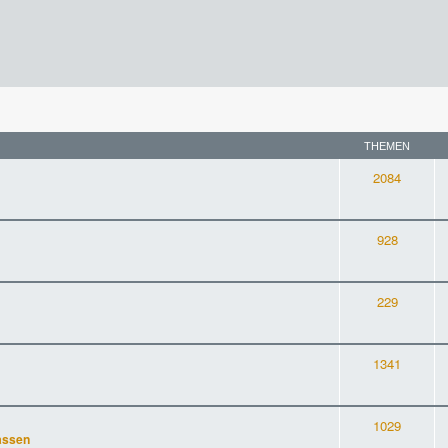
THEMEN
2084
928
229
1341
1029
assen