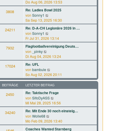
B
e
Do Aug 06, 2026 13:53
r
t
e
u
a
e
Re: Ladies Bowl 2025
i
3808
e
g
r
N
von
Sonny1
t
s
B
e
Sa Sep 13, 2025 16:30
r
t
e
u
a
e
Re: D-A-CH Legionäre 2026 in …
i
24211
e
g
r
N
von
Sonny1
t
s
B
e
Fr Jul 31, 2026 13:14
r
t
e
u
a
e
Flagfootballvereinigung Deuts…
i
7932
e
g
r
N
von
_pinky
t
s
B
e
Di Aug 04, 2026 13:24
r
t
e
u
a
e
Re: UFL
i
17024
e
g
r
N
von
bambule
t
s
B
e
So Aug 02, 2026 20:11
r
t
e
u
a
e
i
e
g
BEITRÄGE
LETZTER BEITRAG
r
t
s
B
Re: Taktische Frage
r
2450
t
e
a
N
von
SifoDyASS
e
i
g
e
Mi Mai 28, 2025 16:56
r
t
u
B
Re: Mit Ende 30 noch einsteig…
r
34240
e
e
a
N
von
Wolle68
s
i
g
e
Mo Feb 09, 2026 13:40
t
t
u
e
Coaches Wanted Starnberg
r
1546
e