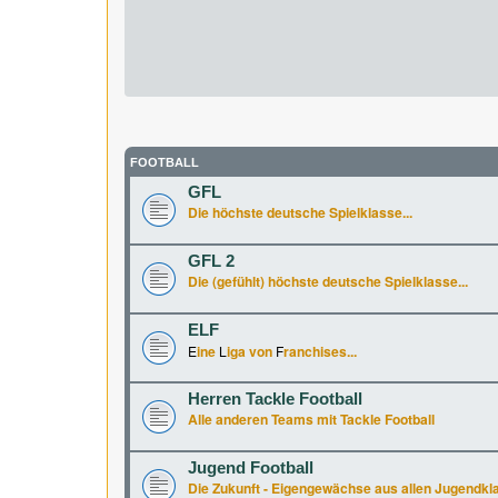
FOOTBALL
GFL
Die höchste deutsche Spielklasse...
GFL 2
Die (gefühlt) höchste deutsche Spielklasse...
ELF
E
ine
L
iga von
F
ranchises...
Herren Tackle Football
Alle anderen Teams mit Tackle Football
Jugend Football
Die Zukunft - Eigengewächse aus allen Jugendkl