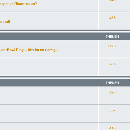
ingt mein Team voran?
465
s stuff
THEMEN
2687
rBowl Ring.... hier ist es richtig...
736
THEMEN
228
557
416