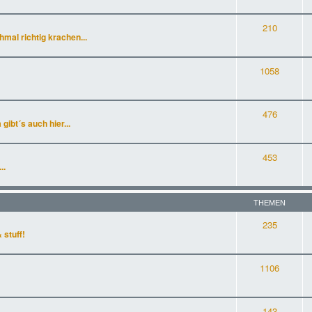
210
al richtig krachen...
1058
476
gibt´s auch hier...
453
..
THEMEN
235
 stuff!
1106
143