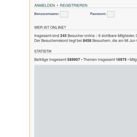
ANMELDEN
•
REGISTRIEREN
Benutzername:
Passwort:
WER IST ONLINE?
Insgesamt sind
245
Besucher online :: 6 sichtbare Mitglieder,
Der Besucherrekord liegt bei
8458
Besuchern, die am Mi Jun 0
STATISTIK
Beiträge insgesamt
589907
• Themen insgesamt
16975
• Mit