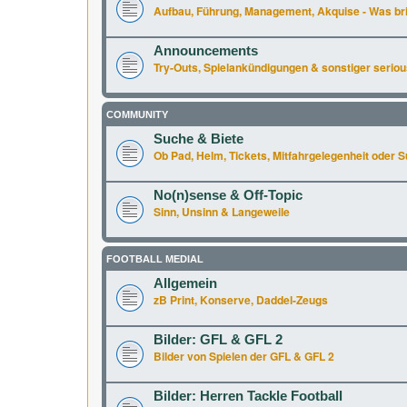
Aufbau, Führung, Management, Akquise - Was br
Announcements
Try-Outs, Spielankündigungen & sonstiger seriou
COMMUNITY
Suche & Biete
Ob Pad, Helm, Tickets, Mitfahrgelegenheit oder Supe
No(n)sense & Off-Topic
Sinn, Unsinn & Langeweile
FOOTBALL MEDIAL
Allgemein
zB Print, Konserve, Daddel-Zeugs
Bilder: GFL & GFL 2
Bilder von Spielen der GFL & GFL 2
Bilder: Herren Tackle Football