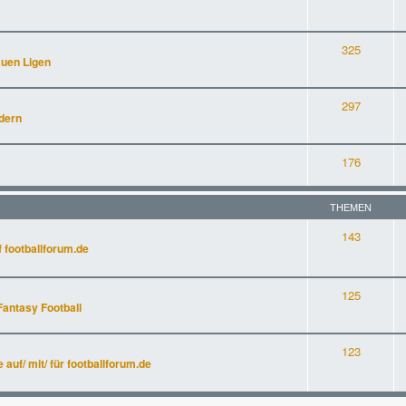
325
auen Ligen
297
dern
176
THEMEN
143
 footballforum.de
125
Fantasy Football
123
uf/ mit/ für footballforum.de