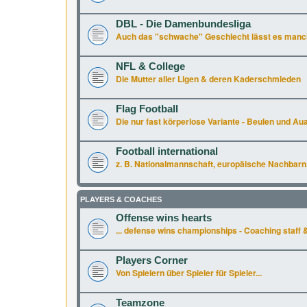
DBL - Die Damenbundesliga
Auch das "schwache" Geschlecht lässt es manchm
NFL & College
Die Mutter aller Ligen & deren Kaderschmieden
Flag Football
Die nur fast körperlose Variante - Beulen und Aua 
Football international
z. B. Nationalmannschaft, europäische Nachbarn.
PLAYERS & COACHES
Offense wins hearts
... defense wins championships - Coaching staff &
Players Corner
Von Spielern über Spieler für Spieler...
Teamzone