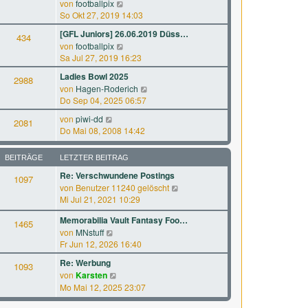
N
a
von
footballpix
s
B
e
g
So Okt 27, 2019 14:03
t
e
u
e
[GFL Juniors] 26.06.2019 Düss…
i
434
e
r
N
von
footballpix
t
s
B
e
Sa Jul 27, 2019 16:23
r
t
e
u
a
e
Ladies Bowl 2025
i
2988
e
g
r
N
von
Hagen-Roderich
t
s
B
e
Do Sep 04, 2025 06:57
r
t
e
u
a
e
N
von
piwi-dd
i
2081
e
g
r
e
Do Mai 08, 2008 14:42
t
s
B
u
r
t
e
e
a
e
BEITRÄGE
LETZTER BEITRAG
i
s
g
r
t
Re: Verschwundene Postings
t
1097
B
r
N
von
Benutzer 11240 gelöscht
e
e
a
e
Mi Jul 21, 2021 10:29
r
i
g
u
B
t
Memorabilia Vault Fantasy Foo…
e
1465
e
r
N
von
MNstuff
s
i
a
e
Fr Jun 12, 2026 16:40
t
t
g
u
e
r
Re: Werbung
1093
e
r
a
N
von
Karsten
s
B
g
e
Mo Mai 12, 2025 23:07
t
e
u
e
i