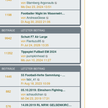
r
a
N
von
Starnberg Argonauts
s
B
g
e
Mo Dez 23, 2024 13:51
t
e
u
e
Footballer Night im Wasenwirt…
i
1198
e
r
N
von
AndreasGiese
t
s
B
e
Di Aug 30, 2022 21:06
r
t
e
u
a
e
i
e
g
BEITRÄGE
LETZTER BEITRAG
r
t
s
B
Schutt F7 Air Large
r
9942
t
e
a
N
von
Flantuzu95
e
i
g
e
Fr Jul 24, 2026 13:35
r
t
u
B
Tippspiel Fußball EM 2024
r
11352
e
e
N
a
von
pumpkinhead
s
i
e
g
Mo Jun 10, 2024 11:27
t
t
u
e
r
e
BEITRÄGE
LETZTER BEITRAG
r
a
s
B
g
55 Football-Hefte Sammlung - …
1446
t
e
N
von
fabi_41
e
i
e
Fr Aug 18, 2023 10:09
r
t
u
B
05.10.2019: Elmshorn Fighting…
r
882
e
e
a
N
von
schaudichan
s
i
g
e
Mi Okt 23, 2019 17:31
t
t
u
e
14.09.2019 RL NRW: GELSENKIRC…
r
576
e
r