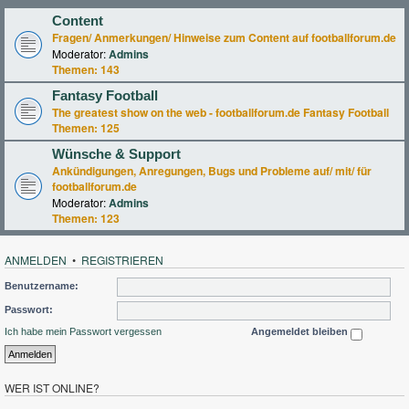
Content
Fragen/ Anmerkungen/ Hinweise zum Content auf footballforum.de
Moderator:
Admins
Themen:
143
Fantasy Football
The greatest show on the web - footballforum.de Fantasy Football
Themen:
125
Wünsche & Support
Ankündigungen, Anregungen, Bugs und Probleme auf/ mit/ für
footballforum.de
Moderator:
Admins
Themen:
123
ANMELDEN
•
REGISTRIEREN
Benutzername:
Passwort:
Ich habe mein Passwort vergessen
Angemeldet bleiben
WER IST ONLINE?