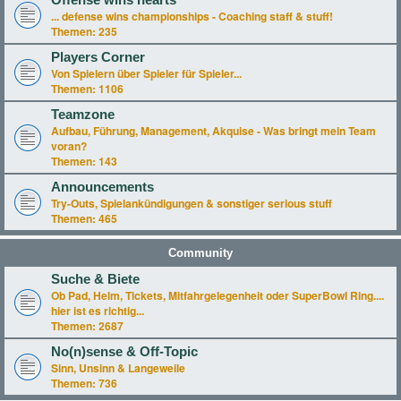
Offense wins hearts
... defense wins championships - Coaching staff & stuff!
Themen:
235
Players Corner
Von Spielern über Spieler für Spieler...
Themen:
1106
Teamzone
Aufbau, Führung, Management, Akquise - Was bringt mein Team
voran?
Themen:
143
Announcements
Try-Outs, Spielankündigungen & sonstiger serious stuff
Themen:
465
Community
Suche & Biete
Ob Pad, Helm, Tickets, Mitfahrgelegenheit oder SuperBowl Ring....
hier ist es richtig...
Themen:
2687
No(n)sense & Off-Topic
Sinn, Unsinn & Langeweile
Themen:
736