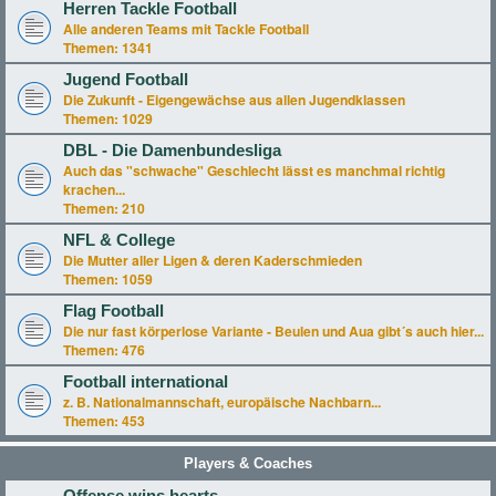
Herren Tackle Football
Alle anderen Teams mit Tackle Football
Themen:
1341
Jugend Football
Die Zukunft - Eigengewächse aus allen Jugendklassen
Themen:
1029
DBL - Die Damenbundesliga
Auch das "schwache" Geschlecht lässt es manchmal richtig
krachen...
Themen:
210
NFL & College
Die Mutter aller Ligen & deren Kaderschmieden
Themen:
1059
Flag Football
Die nur fast körperlose Variante - Beulen und Aua gibt´s auch hier...
Themen:
476
Football international
z. B. Nationalmannschaft, europäische Nachbarn...
Themen:
453
Players & Coaches