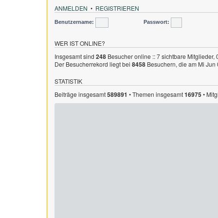
ANMELDEN
•
REGISTRIEREN
Benutzername:
Passwort:
WER IST ONLINE?
Insgesamt sind
248
Besucher online :: 7 sichtbare Mitglieder,
Der Besucherrekord liegt bei
8458
Besuchern, die am Mi Jun 0
STATISTIK
Beiträge insgesamt
589891
• Themen insgesamt
16975
• Mit