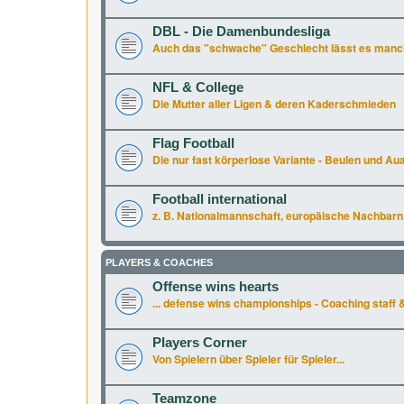
DBL - Die Damenbundesliga
Auch das "schwache" Geschlecht lässt es manchm
NFL & College
Die Mutter aller Ligen & deren Kaderschmieden
Flag Football
Die nur fast körperlose Variante - Beulen und Aua 
Football international
z. B. Nationalmannschaft, europäische Nachbarn.
PLAYERS & COACHES
Offense wins hearts
... defense wins championships - Coaching staff &
Players Corner
Von Spielern über Spieler für Spieler...
Teamzone