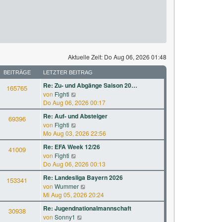
Aktuelle Zeit: Do Aug 06, 2026 01:48
BEITRÄGE
LETZTER BEITRAG
Re: Zu- und Abgänge Saison 20…
165765
N
von
Fighti
e
Do Aug 06, 2026 00:17
u
Re: Auf- und Absteiger
69396
e
N
von
Fighti
s
e
Mo Aug 03, 2026 22:56
t
u
e
Re: EFA Week 12/26
41009
e
r
N
von
Fighti
s
B
e
Do Aug 06, 2026 00:13
t
e
u
e
Re: Landesliga Bayern 2026
i
153341
e
r
N
von
Wummer
t
s
B
e
Mi Aug 05, 2026 20:24
r
t
e
u
a
e
Re: Jugendnationalmannschaft
i
30938
e
g
r
N
von
Sonny1
t
s