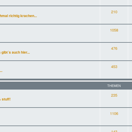
210
al richtig krachen...
1058
476
gibt´s auch hier...
453
..
THEMEN
235
 stuff!
1106
143