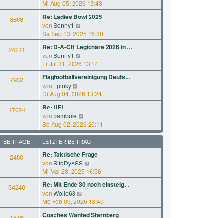
B
e
Mi Aug 05, 2026 13:43
r
t
e
u
a
e
Re: Ladies Bowl 2025
i
3808
e
g
r
N
von
Sonny1
t
s
B
e
Sa Sep 13, 2025 16:30
r
t
e
u
a
e
Re: D-A-CH Legionäre 2026 in …
i
24211
e
g
r
N
von
Sonny1
t
s
B
e
Fr Jul 31, 2026 13:14
r
t
e
u
a
e
Flagfootballvereinigung Deuts…
i
7932
e
g
r
N
von
_pinky
t
s
B
e
Di Aug 04, 2026 13:24
r
t
e
u
a
e
Re: UFL
i
17024
e
g
r
N
von
bambule
t
s
B
e
So Aug 02, 2026 20:11
r
t
e
u
a
e
i
e
g
BEITRÄGE
LETZTER BEITRAG
r
t
s
B
Re: Taktische Frage
r
2450
t
e
a
N
von
SifoDyASS
e
i
g
e
Mi Mai 28, 2025 16:56
r
t
u
B
Re: Mit Ende 30 noch einsteig…
r
34240
e
e
a
N
von
Wolle68
s
i
g
e
Mo Feb 09, 2026 13:40
t
t
u
e
Coaches Wanted Starnberg
r
1546
e