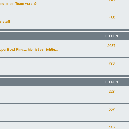
ingt mein Team voran?
465
s stuff
THEMEN
2687
rBowl Ring.... hier ist es richtig...
736
THEMEN
228
557
416