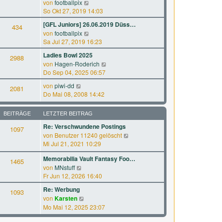
N
a
von
footballpix
s
B
e
g
So Okt 27, 2019 14:03
t
e
u
e
[GFL Juniors] 26.06.2019 Düss…
i
434
e
r
N
von
footballpix
t
s
B
e
Sa Jul 27, 2019 16:23
r
t
e
u
a
e
Ladies Bowl 2025
i
2988
e
g
r
N
von
Hagen-Roderich
t
s
B
e
Do Sep 04, 2025 06:57
r
t
e
u
a
e
N
von
piwi-dd
i
2081
e
g
r
e
Do Mai 08, 2008 14:42
t
s
B
u
r
t
e
e
a
e
BEITRÄGE
LETZTER BEITRAG
i
s
g
r
t
Re: Verschwundene Postings
t
1097
B
r
N
von
Benutzer 11240 gelöscht
e
e
a
e
Mi Jul 21, 2021 10:29
r
i
g
u
B
t
Memorabilia Vault Fantasy Foo…
e
1465
e
r
N
von
MNstuff
s
i
a
e
Fr Jun 12, 2026 16:40
t
t
g
u
e
r
Re: Werbung
1093
e
r
a
N
von
Karsten
s
B
g
e
Mo Mai 12, 2025 23:07
t
e
u
e
i