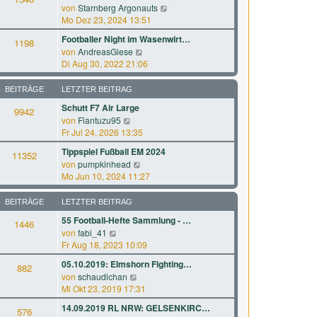
r
a
N
von
Starnberg Argonauts
s
B
g
e
Mo Dez 23, 2024 13:51
t
e
u
e
Footballer Night im Wasenwirt…
i
1198
e
r
N
von
AndreasGiese
t
s
B
e
Di Aug 30, 2022 21:06
r
t
e
u
a
e
i
e
g
BEITRÄGE
LETZTER BEITRAG
r
t
s
B
Schutt F7 Air Large
r
9942
t
e
a
N
von
Flantuzu95
e
i
g
e
Fr Jul 24, 2026 13:35
r
t
u
B
Tippspiel Fußball EM 2024
r
11352
e
e
N
a
von
pumpkinhead
s
i
e
g
Mo Jun 10, 2024 11:27
t
t
u
e
r
e
BEITRÄGE
LETZTER BEITRAG
r
a
s
B
g
55 Football-Hefte Sammlung - …
1446
t
e
N
von
fabi_41
e
i
e
Fr Aug 18, 2023 10:09
r
t
u
B
05.10.2019: Elmshorn Fighting…
r
882
e
e
a
N
von
schaudichan
s
i
g
e
Mi Okt 23, 2019 17:31
t
t
u
e
14.09.2019 RL NRW: GELSENKIRC…
r
576
e
r