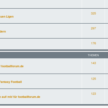
325
auen Ligen
297
dern
176
THEMEN
143
 footballforum.de
125
Fantasy Football
123
uf/ mit/ für footballforum.de