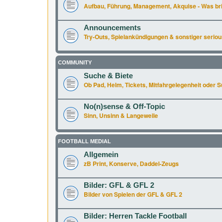
Aufbau, Führung, Management, Akquise - Was br
Announcements
Try-Outs, Spielankündigungen & sonstiger seriou
COMMUNITY
Suche & Biete
Ob Pad, Helm, Tickets, Mitfahrgelegenheit oder Supe
No(n)sense & Off-Topic
Sinn, Unsinn & Langeweile
FOOTBALL MEDIAL
Allgemein
zB Print, Konserve, Daddel-Zeugs
Bilder: GFL & GFL 2
Bilder von Spielen der GFL & GFL 2
Bilder: Herren Tackle Football