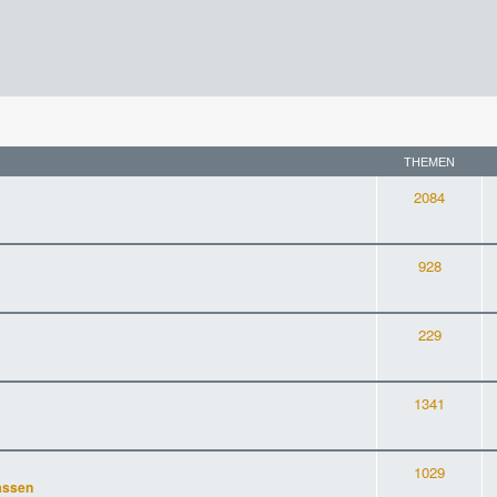
THEMEN
2084
928
229
1341
1029
assen