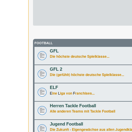
FOOTBALL
GFL
Die höchste deutsche Spielklasse...
GFL 2
Die (gefühlt) höchste deutsche Spielklasse...
ELF
E
ine
L
iga von
F
ranchises...
Herren Tackle Football
Alle anderen Teams mit Tackle Football
Jugend Football
Die Zukunft - Eigengewächse aus allen Jugendkl