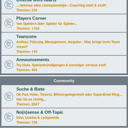
Offense wins hearts
... defense wins championships - Coaching staff & stuff!
Themen:
235
Players Corner
Von Spielern über Spieler für Spieler...
Themen:
1106
Teamzone
Aufbau, Führung, Management, Akquise - Was bringt mein Team
voran?
Themen:
143
Announcements
Try-Outs, Spielankündigungen & sonstiger serious stuff
Themen:
465
Community
Suche & Biete
Ob Pad, Helm, Tickets, Mitfahrgelegenheit oder SuperBowl Ring....
hier ist es richtig...
Themen:
2687
No(n)sense & Off-Topic
Sinn, Unsinn & Langeweile
Themen:
736