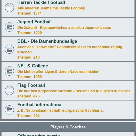
Herren Tackle Football
Alle anderen Teams mit Tackle Football
Themen:
1341
Jugend Football
Die Zukunft - Eigengewächse aus allen Jugendklassen
Themen:
1029
DBL - Die Damenbundesliga
Auch das "schwache" Geschlecht lässt es manchmal richtig
krachen...
Themen:
210
NFL & College
Die Mutter aller Ligen & deren Kaderschmieden
Themen:
1059
Flag Football
Die nur fast körperlose Variante - Beulen und Aua gibt´s auch hier...
Themen:
476
Football international
z. B. Nationalmannschaft, europäische Nachbarn...
Themen:
453
Players & Coaches