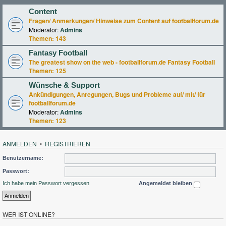
Content
Fragen/ Anmerkungen/ Hinweise zum Content auf footballforum.de
Moderator:
Admins
Themen:
143
Fantasy Football
The greatest show on the web - footballforum.de Fantasy Football
Themen:
125
Wünsche & Support
Ankündigungen, Anregungen, Bugs und Probleme auf/ mit/ für
footballforum.de
Moderator:
Admins
Themen:
123
ANMELDEN
•
REGISTRIEREN
Benutzername:
Passwort:
Ich habe mein Passwort vergessen
Angemeldet bleiben
WER IST ONLINE?