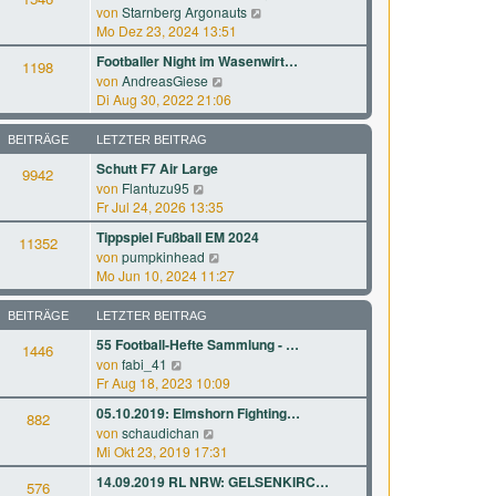
r
a
N
von
Starnberg Argonauts
s
B
g
e
Mo Dez 23, 2024 13:51
t
e
u
e
Footballer Night im Wasenwirt…
i
1198
e
r
N
von
AndreasGiese
t
s
B
e
Di Aug 30, 2022 21:06
r
t
e
u
a
e
i
e
g
BEITRÄGE
LETZTER BEITRAG
r
t
s
B
Schutt F7 Air Large
r
9942
t
e
a
N
von
Flantuzu95
e
i
g
e
Fr Jul 24, 2026 13:35
r
t
u
B
Tippspiel Fußball EM 2024
r
11352
e
e
N
a
von
pumpkinhead
s
i
e
g
Mo Jun 10, 2024 11:27
t
t
u
e
r
e
BEITRÄGE
LETZTER BEITRAG
r
a
s
B
g
55 Football-Hefte Sammlung - …
1446
t
e
N
von
fabi_41
e
i
e
Fr Aug 18, 2023 10:09
r
t
u
B
05.10.2019: Elmshorn Fighting…
r
882
e
e
a
N
von
schaudichan
s
i
g
e
Mi Okt 23, 2019 17:31
t
t
u
e
14.09.2019 RL NRW: GELSENKIRC…
r
576
e
r