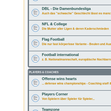
DBL - Die Damenbundesliga
Auch das "schwache" Geschlecht lässt es manchm
NFL & College
Die Mutter aller Ligen & deren Kaderschmieden
Flag Football
Die nur fast körperlose Variante - Beulen und Aua 
Football international
z. B. Nationalmannschaft, europäische Nachbarn.
PLAYERS & COACHES
Offense wins hearts
... defense wins championships - Coaching staff &
Players Corner
Von Spielern über Spieler für Spieler...
Teamzone