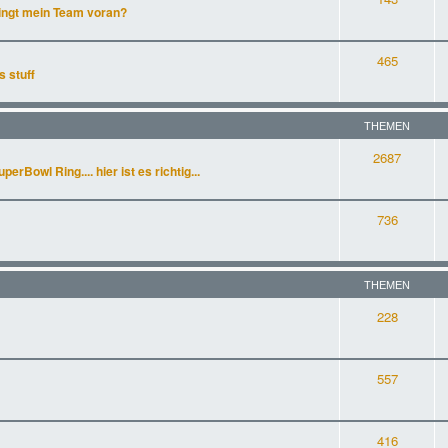
ingt mein Team voran?
465
s stuff
THEMEN
2687
rBowl Ring.... hier ist es richtig...
736
THEMEN
228
557
416