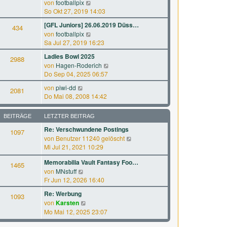
N
a
von
footballpix
s
B
e
g
So Okt 27, 2019 14:03
t
e
u
e
[GFL Juniors] 26.06.2019 Düss…
i
434
e
r
N
von
footballpix
t
s
B
e
Sa Jul 27, 2019 16:23
r
t
e
u
a
e
Ladies Bowl 2025
i
2988
e
g
r
N
von
Hagen-Roderich
t
s
B
e
Do Sep 04, 2025 06:57
r
t
e
u
a
e
N
von
piwi-dd
i
2081
e
g
r
e
Do Mai 08, 2008 14:42
t
s
B
u
r
t
e
e
a
e
BEITRÄGE
LETZTER BEITRAG
i
s
g
r
t
Re: Verschwundene Postings
t
1097
B
r
N
von
Benutzer 11240 gelöscht
e
e
a
e
Mi Jul 21, 2021 10:29
r
i
g
u
B
t
Memorabilia Vault Fantasy Foo…
e
1465
e
r
N
von
MNstuff
s
i
a
e
Fr Jun 12, 2026 16:40
t
t
g
u
e
r
Re: Werbung
1093
e
r
a
N
von
Karsten
s
B
g
e
Mo Mai 12, 2025 23:07
t
e
u
e
i