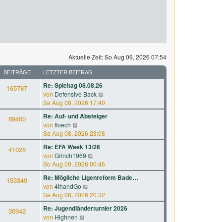
Aktuelle Zeit: So Aug 09, 2026 07:54
BEITRÄGE
LETZTER BEITRAG
Re: Spieltag 08.08.26
165787
N
von
Defensive Back
e
Sa Aug 08, 2026 17:40
u
Re: Auf- und Absteiger
69400
e
N
von
floech
s
e
Sa Aug 08, 2026 23:08
t
u
e
Re: EFA Week 13/26
41025
e
r
N
von
Grinch1969
s
B
e
So Aug 09, 2026 00:46
t
e
u
e
Re: Mögliche Ligenreform Bade…
i
153349
e
r
N
von
4thandGo
t
s
B
e
Sa Aug 08, 2026 20:32
r
t
e
u
a
e
Re: Jugendländerturnier 2026
i
30942
e
g
r
N
von
Highnen
t
s