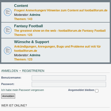
Content
Fragen/ Anmerkungen/ Hinweise zum Content auf footballforum.de
Moderator:
Admins
Themen:
143
Fantasy Football
The greatest show on the web - footballforum.de Fantasy Football
Themen:
125
Wünsche & Support
Ankündigungen, Anregungen, Bugs und Probleme auf/ mit/ für
footballforum.de
Moderator:
Admins
Themen:
123
ANMELDEN
•
REGISTRIEREN
Benutzername:
Passwort:
Ich habe mein Passwort vergessen
Angemeldet bleiben
WER IST ONLINE?