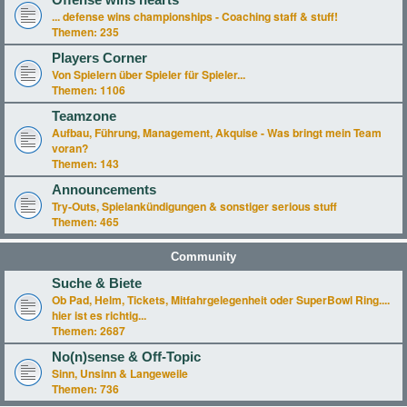
Offense wins hearts
... defense wins championships - Coaching staff & stuff!
Themen:
235
Players Corner
Von Spielern über Spieler für Spieler...
Themen:
1106
Teamzone
Aufbau, Führung, Management, Akquise - Was bringt mein Team
voran?
Themen:
143
Announcements
Try-Outs, Spielankündigungen & sonstiger serious stuff
Themen:
465
Community
Suche & Biete
Ob Pad, Helm, Tickets, Mitfahrgelegenheit oder SuperBowl Ring....
hier ist es richtig...
Themen:
2687
No(n)sense & Off-Topic
Sinn, Unsinn & Langeweile
Themen:
736