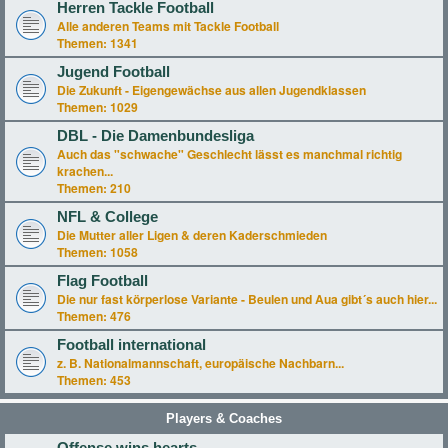
Herren Tackle Football
Alle anderen Teams mit Tackle Football
Themen:
1341
Jugend Football
Die Zukunft - Eigengewächse aus allen Jugendklassen
Themen:
1029
DBL - Die Damenbundesliga
Auch das "schwache" Geschlecht lässt es manchmal richtig
krachen...
Themen:
210
NFL & College
Die Mutter aller Ligen & deren Kaderschmieden
Themen:
1058
Flag Football
Die nur fast körperlose Variante - Beulen und Aua gibt´s auch hier...
Themen:
476
Football international
z. B. Nationalmannschaft, europäische Nachbarn...
Themen:
453
Players & Coaches