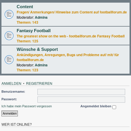
Content
Fragen/ Anmerkungen/ Hinweise zum Content auf footballforum.de
Moderator:
Admins
Themen:
143
Fantasy Football
The greatest show on the web - footballforum.de Fantasy Football
Themen:
125
Wünsche & Support
Ankündigungen, Anregungen, Bugs und Probleme auf/ mit/ für
footballforum.de
Moderator:
Admins
Themen:
123
ANMELDEN
•
REGISTRIEREN
Benutzername:
Passwort:
Ich habe mein Passwort vergessen
Angemeldet bleiben
WER IST ONLINE?