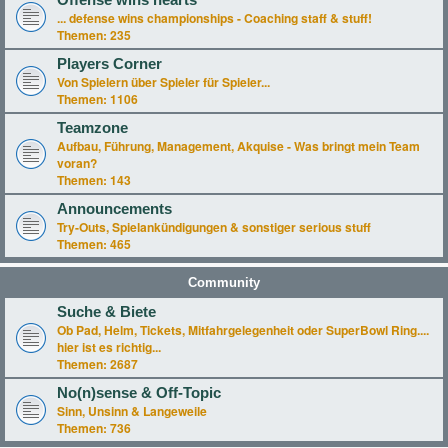
Offense wins hearts
... defense wins championships - Coaching staff & stuff!
Themen:
235
Players Corner
Von Spielern über Spieler für Spieler...
Themen:
1106
Teamzone
Aufbau, Führung, Management, Akquise - Was bringt mein Team
voran?
Themen:
143
Announcements
Try-Outs, Spielankündigungen & sonstiger serious stuff
Themen:
465
Community
Suche & Biete
Ob Pad, Helm, Tickets, Mitfahrgelegenheit oder SuperBowl Ring....
hier ist es richtig...
Themen:
2687
No(n)sense & Off-Topic
Sinn, Unsinn & Langeweile
Themen:
736