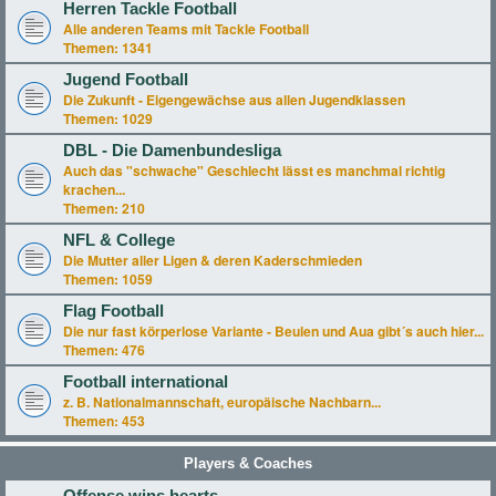
Herren Tackle Football
Alle anderen Teams mit Tackle Football
Themen:
1341
Jugend Football
Die Zukunft - Eigengewächse aus allen Jugendklassen
Themen:
1029
DBL - Die Damenbundesliga
Auch das "schwache" Geschlecht lässt es manchmal richtig
krachen...
Themen:
210
NFL & College
Die Mutter aller Ligen & deren Kaderschmieden
Themen:
1059
Flag Football
Die nur fast körperlose Variante - Beulen und Aua gibt´s auch hier...
Themen:
476
Football international
z. B. Nationalmannschaft, europäische Nachbarn...
Themen:
453
Players & Coaches