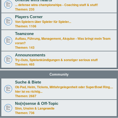
Offense wins hearts
... defense wins championships - Coaching staff & stuff!
Themen:
235
Players Corner
Von Spielern über Spieler für Spieler...
Themen:
1106
Teamzone
Aufbau, Führung, Management, Akquise - Was bringt mein Team
voran?
Themen:
143
Announcements
Try-Outs, Spielankündigungen & sonstiger serious stuff
Themen:
465
Community
Suche & Biete
Ob Pad, Helm, Tickets, Mitfahrgelegenheit oder SuperBowl Ring....
hier ist es richtig...
Themen:
2687
No(n)sense & Off-Topic
Sinn, Unsinn & Langeweile
Themen:
736