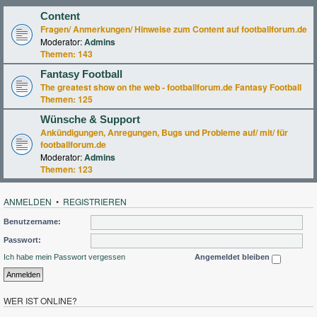
Content
Fragen/ Anmerkungen/ Hinweise zum Content auf footballforum.de
Moderator:
Admins
Themen:
143
Fantasy Football
The greatest show on the web - footballforum.de Fantasy Football
Themen:
125
Wünsche & Support
Ankündigungen, Anregungen, Bugs und Probleme auf/ mit/ für
footballforum.de
Moderator:
Admins
Themen:
123
ANMELDEN
•
REGISTRIEREN
Benutzername:
Passwort:
Ich habe mein Passwort vergessen
Angemeldet bleiben
WER IST ONLINE?