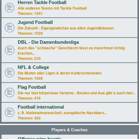
Herren Tackle Football
Alle anderen Teams mit Tackle Football
Themen:
1341
Jugend Football
Die Zukunft - Eigengewächse aus allen Jugendklassen
Themen:
1029
DBL - Die Damenbundesliga
Auch das "schwache" Geschlecht lässt es manchmal richtig
krachen...
Themen:
210
NFL & College
Die Mutter aller Ligen & deren Kaderschmieden
Themen:
1059
Flag Football
Die nur fast körperlose Variante - Beulen und Aua gibt´s auch hier...
Themen:
476
Football international
z. B. Nationalmannschaft, europäische Nachbarn...
Themen:
453
Players & Coaches