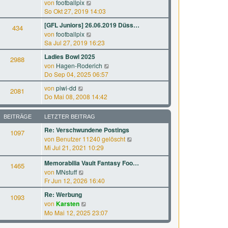
N
a
von
footballpix
s
B
e
g
So Okt 27, 2019 14:03
t
e
u
e
[GFL Juniors] 26.06.2019 Düss…
i
434
e
r
N
von
footballpix
t
s
B
e
Sa Jul 27, 2019 16:23
r
t
e
u
a
e
Ladies Bowl 2025
i
2988
e
g
r
N
von
Hagen-Roderich
t
s
B
e
Do Sep 04, 2025 06:57
r
t
e
u
a
e
N
von
piwi-dd
i
2081
e
g
r
e
Do Mai 08, 2008 14:42
t
s
B
u
r
t
e
e
a
e
BEITRÄGE
LETZTER BEITRAG
i
s
g
r
t
Re: Verschwundene Postings
t
1097
B
r
N
von
Benutzer 11240 gelöscht
e
e
a
e
Mi Jul 21, 2021 10:29
r
i
g
u
B
t
Memorabilia Vault Fantasy Foo…
e
1465
e
r
N
von
MNstuff
s
i
a
e
Fr Jun 12, 2026 16:40
t
t
g
u
e
r
Re: Werbung
1093
e
r
a
N
von
Karsten
s
B
g
e
Mo Mai 12, 2025 23:07
t
e
u
e
i