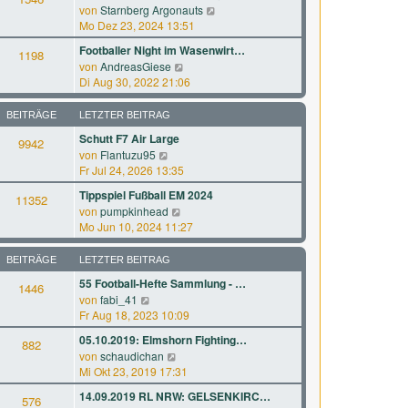
r
a
N
von
Starnberg Argonauts
s
B
g
e
Mo Dez 23, 2024 13:51
t
e
u
e
Footballer Night im Wasenwirt…
i
1198
e
r
N
von
AndreasGiese
t
s
B
e
Di Aug 30, 2022 21:06
r
t
e
u
a
e
i
e
g
BEITRÄGE
LETZTER BEITRAG
r
t
s
B
Schutt F7 Air Large
r
9942
t
e
a
N
von
Flantuzu95
e
i
g
e
Fr Jul 24, 2026 13:35
r
t
u
B
Tippspiel Fußball EM 2024
r
11352
e
e
N
a
von
pumpkinhead
s
i
e
g
Mo Jun 10, 2024 11:27
t
t
u
e
r
e
BEITRÄGE
LETZTER BEITRAG
r
a
s
B
g
55 Football-Hefte Sammlung - …
1446
t
e
N
von
fabi_41
e
i
e
Fr Aug 18, 2023 10:09
r
t
u
B
05.10.2019: Elmshorn Fighting…
r
882
e
e
a
N
von
schaudichan
s
i
g
e
Mi Okt 23, 2019 17:31
t
t
u
e
14.09.2019 RL NRW: GELSENKIRC…
r
576
e
r