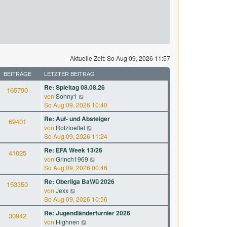
Aktuelle Zeit: So Aug 09, 2026 11:57
BEITRÄGE
LETZTER BEITRAG
Re: Spieltag 08.08.26
165790
N
von
Sonny1
e
So Aug 09, 2026 10:40
u
Re: Auf- und Absteiger
69401
e
N
von
Rotzloeffel
s
e
So Aug 09, 2026 11:24
t
u
e
Re: EFA Week 13/26
41025
e
r
N
von
Grinch1969
s
B
e
So Aug 09, 2026 00:46
t
e
u
e
Re: Oberliga BaWü 2026
i
153350
e
r
N
von
Jexx
t
s
B
e
So Aug 09, 2026 10:56
r
t
e
u
a
e
Re: Jugendländerturnier 2026
i
30942
e
g
r
N
von
Highnen
t
s