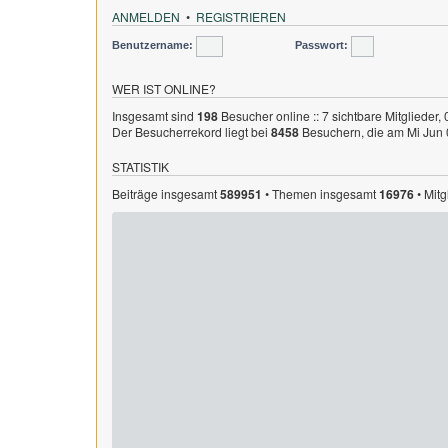
ANMELDEN
•
REGISTRIEREN
Benutzername:
Passwort:
WER IST ONLINE?
Insgesamt sind
198
Besucher online :: 7 sichtbare Mitglieder,
Der Besucherrekord liegt bei
8458
Besuchern, die am Mi Jun 0
STATISTIK
Beiträge insgesamt
589951
• Themen insgesamt
16976
• Mit