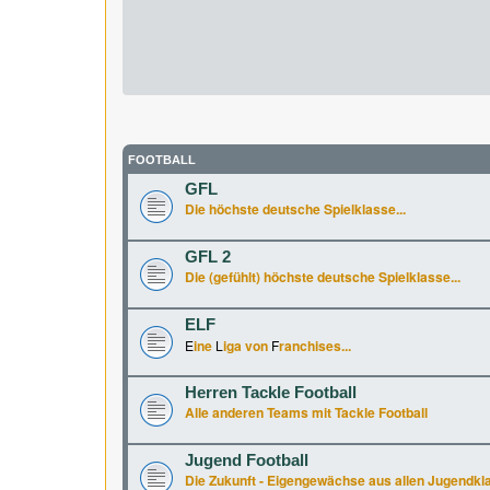
FOOTBALL
GFL
Die höchste deutsche Spielklasse...
GFL 2
Die (gefühlt) höchste deutsche Spielklasse...
ELF
E
ine
L
iga von
F
ranchises...
Herren Tackle Football
Alle anderen Teams mit Tackle Football
Jugend Football
Die Zukunft - Eigengewächse aus allen Jugendkl