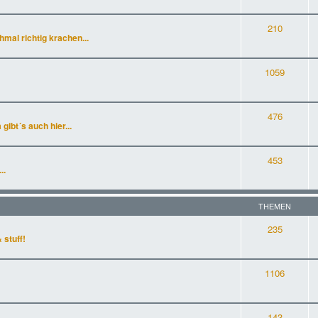
210
al richtig krachen...
1059
476
gibt´s auch hier...
453
..
THEMEN
235
 stuff!
1106
143