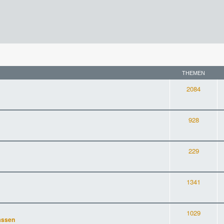
THEMEN
2084
928
229
1341
1029
assen