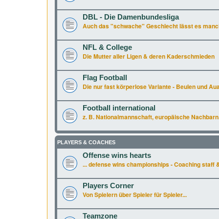
DBL - Die Damenbundesliga
Auch das "schwache" Geschlecht lässt es manchm
NFL & College
Die Mutter aller Ligen & deren Kaderschmieden
Flag Football
Die nur fast körperlose Variante - Beulen und Aua 
Football international
z. B. Nationalmannschaft, europäische Nachbarn.
PLAYERS & COACHES
Offense wins hearts
... defense wins championships - Coaching staff &
Players Corner
Von Spielern über Spieler für Spieler...
Teamzone