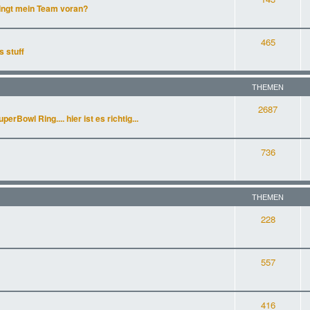
ingt mein Team voran?
465
s stuff
THEMEN
2687
rBowl Ring.... hier ist es richtig...
736
THEMEN
228
557
416