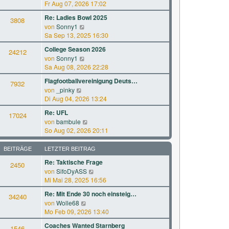
B
e
Fr Aug 07, 2026 17:02
r
t
e
u
a
e
Re: Ladies Bowl 2025
i
3808
e
g
r
N
von
Sonny1
t
s
B
e
Sa Sep 13, 2025 16:30
r
t
e
u
a
e
College Season 2026
i
24212
e
g
r
N
von
Sonny1
t
s
B
e
Sa Aug 08, 2026 22:28
r
t
e
u
a
e
Flagfootballvereinigung Deuts…
i
7932
e
g
r
N
von
_pinky
t
s
B
e
Di Aug 04, 2026 13:24
r
t
e
u
a
e
Re: UFL
i
17024
e
g
r
N
von
bambule
t
s
B
e
So Aug 02, 2026 20:11
r
t
e
u
a
e
i
e
g
BEITRÄGE
LETZTER BEITRAG
r
t
s
B
Re: Taktische Frage
r
2450
t
e
a
N
von
SifoDyASS
e
i
g
e
Mi Mai 28, 2025 16:56
r
t
u
B
Re: Mit Ende 30 noch einsteig…
r
34240
e
e
a
N
von
Wolle68
s
i
g
e
Mo Feb 09, 2026 13:40
t
t
u
e
Coaches Wanted Starnberg
r
1546
e