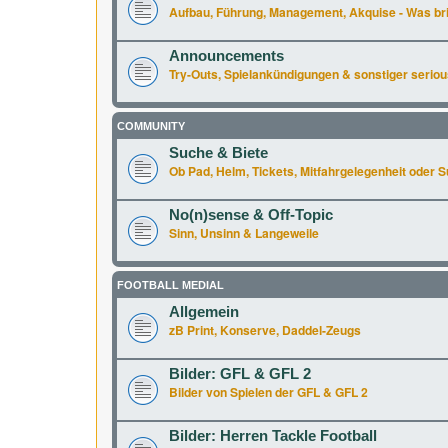
Aufbau, Führung, Management, Akquise - Was br
Announcements
Try-Outs, Spielankündigungen & sonstiger seriou
COMMUNITY
Suche & Biete
Ob Pad, Helm, Tickets, Mitfahrgelegenheit oder Supe
No(n)sense & Off-Topic
Sinn, Unsinn & Langeweile
FOOTBALL MEDIAL
Allgemein
zB Print, Konserve, Daddel-Zeugs
Bilder: GFL & GFL 2
Bilder von Spielen der GFL & GFL 2
Bilder: Herren Tackle Football