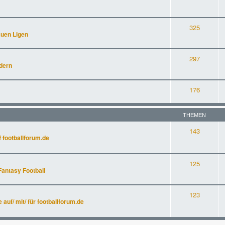
325
auen Ligen
297
dern
176
THEMEN
143
 footballforum.de
125
Fantasy Football
123
uf/ mit/ für footballforum.de