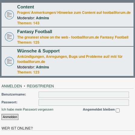
Content
Fragen/ Anmerkungen/ Hinweise zum Content auf footballforum.de
Moderator:
Admins
Themen:
143
Fantasy Football
The greatest show on the web - footballforum.de Fantasy Football
Themen:
125
Wünsche & Support
Ankündigungen, Anregungen, Bugs und Probleme auf/ mit/ für
footballforum.de
Moderator:
Admins
Themen:
123
ANMELDEN
•
REGISTRIEREN
Benutzername:
Passwort:
Ich habe mein Passwort vergessen
Angemeldet bleiben
WER IST ONLINE?