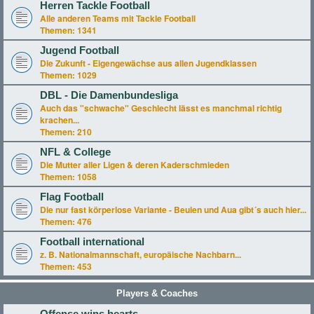
Herren Tackle Football
Alle anderen Teams mit Tackle Football
Themen:
1341
Jugend Football
Die Zukunft - Eigengewächse aus allen Jugendklassen
Themen:
1029
DBL - Die Damenbundesliga
Auch das "schwache" Geschlecht lässt es manchmal richtig
krachen...
Themen:
210
NFL & College
Die Mutter aller Ligen & deren Kaderschmieden
Themen:
1058
Flag Football
Die nur fast körperlose Variante - Beulen und Aua gibt´s auch hier...
Themen:
476
Football international
z. B. Nationalmannschaft, europäische Nachbarn...
Themen:
453
Players & Coaches