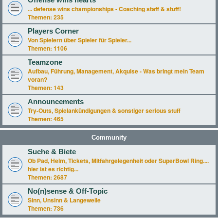
Offense wins hearts
... defense wins championships - Coaching staff & stuff!
Themen:
235
Players Corner
Von Spielern über Spieler für Spieler...
Themen:
1106
Teamzone
Aufbau, Führung, Management, Akquise - Was bringt mein Team
voran?
Themen:
143
Announcements
Try-Outs, Spielankündigungen & sonstiger serious stuff
Themen:
465
Community
Suche & Biete
Ob Pad, Helm, Tickets, Mitfahrgelegenheit oder SuperBowl Ring....
hier ist es richtig...
Themen:
2687
No(n)sense & Off-Topic
Sinn, Unsinn & Langeweile
Themen:
736