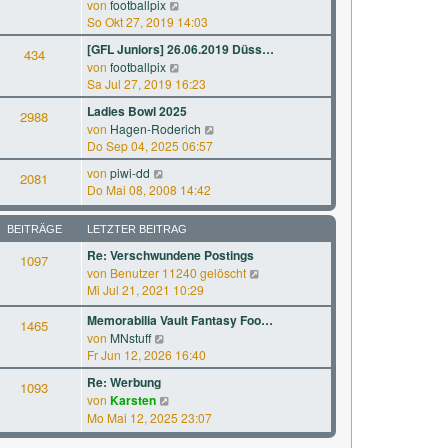
N
a
von
footballpix
s
B
e
g
So Okt 27, 2019 14:03
t
e
u
e
[GFL Juniors] 26.06.2019 Düss…
i
434
e
r
N
von
footballpix
t
s
B
e
Sa Jul 27, 2019 16:23
r
t
e
u
a
e
Ladies Bowl 2025
i
2988
e
g
r
N
von
Hagen-Roderich
t
s
B
e
Do Sep 04, 2025 06:57
r
t
e
u
a
e
N
von
piwi-dd
i
2081
e
g
r
e
Do Mai 08, 2008 14:42
t
s
B
u
r
t
e
e
a
e
BEITRÄGE
LETZTER BEITRAG
i
s
g
r
t
Re: Verschwundene Postings
t
1097
B
r
N
von
Benutzer 11240 gelöscht
e
e
a
e
Mi Jul 21, 2021 10:29
r
i
g
u
B
t
Memorabilia Vault Fantasy Foo…
e
1465
e
r
N
von
MNstuff
s
i
a
e
Fr Jun 12, 2026 16:40
t
t
g
u
e
r
Re: Werbung
1093
e
r
a
N
von
Karsten
s
B
g
e
Mo Mai 12, 2025 23:07
t
e
u
e
i