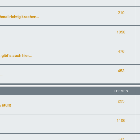
210
al richtig krachen...
1058
476
gibt´s auch hier...
453
..
THEMEN
235
 stuff!
1106
143