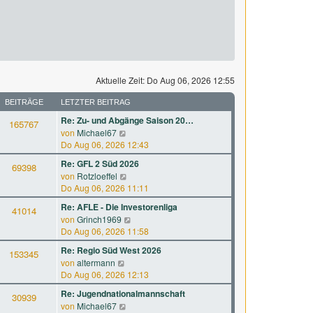
Aktuelle Zeit: Do Aug 06, 2026 12:55
BEITRÄGE
LETZTER BEITRAG
Re: Zu- und Abgänge Saison 20…
165767
N
von
Michael67
e
Do Aug 06, 2026 12:43
u
Re: GFL 2 Süd 2026
69398
e
N
von
Rotzloeffel
s
e
Do Aug 06, 2026 11:11
t
u
e
Re: AFLE - Die Investorenliga
41014
e
r
N
von
Grinch1969
s
B
e
Do Aug 06, 2026 11:58
t
e
u
e
Re: Regio Süd West 2026
i
153345
e
r
N
von
altermann
t
s
B
e
Do Aug 06, 2026 12:13
r
t
e
u
a
e
Re: Jugendnationalmannschaft
i
30939
e
g
r
N
von
Michael67
t
s