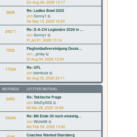
B
e
Do Aug 06, 2026 12:17
r
t
e
u
a
e
Re: Ladies Bowl 2025
i
3808
e
g
r
N
von
Sonny1
t
s
B
e
Sa Sep 13, 2025 16:30
r
t
e
u
a
e
Re: D-A-CH Legionäre 2026 in …
i
24211
e
g
r
N
von
Sonny1
t
s
B
e
Fr Jul 31, 2026 13:14
r
t
e
u
a
e
Flagfootballvereinigung Deuts…
i
7932
e
g
r
N
von
_pinky
t
s
B
e
Di Aug 04, 2026 13:24
r
t
e
u
a
e
Re: UFL
i
17024
e
g
r
N
von
bambule
t
s
B
e
So Aug 02, 2026 20:11
r
t
e
u
a
e
i
e
g
BEITRÄGE
LETZTER BEITRAG
r
t
s
B
Re: Taktische Frage
r
2450
t
e
a
N
von
SifoDyASS
e
i
g
e
Mi Mai 28, 2025 16:56
r
t
u
B
Re: Mit Ende 30 noch einsteig…
r
34240
e
e
a
N
von
Wolle68
s
i
g
e
Mo Feb 09, 2026 13:40
t
t
u
e
Coaches Wanted Starnberg
r
1546
e