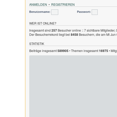
ANMELDEN
•
REGISTRIEREN
Benutzername:
Passwort:
WER IST ONLINE?
Insgesamt sind
257
Besucher online :: 7 sichtbare Mitglieder,
Der Besucherrekord liegt bei
8458
Besuchern, die am Mi Jun 0
STATISTIK
Beiträge insgesamt
589905
• Themen insgesamt
16975
• Mit