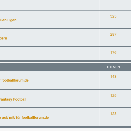
325
auen Ligen
297
dern
176
THEMEN
143
 footballforum.de
125
Fantasy Football
123
uf/ mit/ für footballforum.de