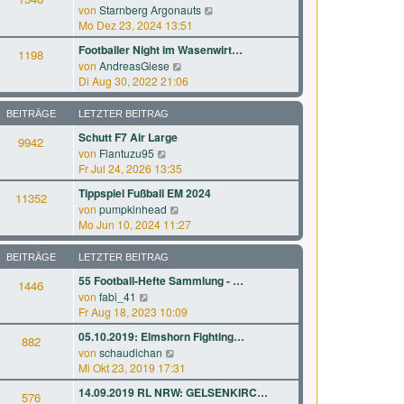
r
a
N
von
Starnberg Argonauts
s
B
g
e
Mo Dez 23, 2024 13:51
t
e
u
e
Footballer Night im Wasenwirt…
i
1198
e
r
N
von
AndreasGiese
t
s
B
e
Di Aug 30, 2022 21:06
r
t
e
u
a
e
i
e
g
BEITRÄGE
LETZTER BEITRAG
r
t
s
B
Schutt F7 Air Large
r
9942
t
e
a
N
von
Flantuzu95
e
i
g
e
Fr Jul 24, 2026 13:35
r
t
u
B
Tippspiel Fußball EM 2024
r
11352
e
e
N
a
von
pumpkinhead
s
i
e
g
Mo Jun 10, 2024 11:27
t
t
u
e
r
e
BEITRÄGE
LETZTER BEITRAG
r
a
s
B
g
55 Football-Hefte Sammlung - …
1446
t
e
N
von
fabi_41
e
i
e
Fr Aug 18, 2023 10:09
r
t
u
B
05.10.2019: Elmshorn Fighting…
r
882
e
e
a
N
von
schaudichan
s
i
g
e
Mi Okt 23, 2019 17:31
t
t
u
e
14.09.2019 RL NRW: GELSENKIRC…
r
576
e
r