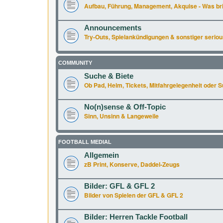
Aufbau, Führung, Management, Akquise - Was br
Announcements
Try-Outs, Spielankündigungen & sonstiger seriou
COMMUNITY
Suche & Biete
Ob Pad, Helm, Tickets, Mitfahrgelegenheit oder Supe
No(n)sense & Off-Topic
Sinn, Unsinn & Langeweile
FOOTBALL MEDIAL
Allgemein
zB Print, Konserve, Daddel-Zeugs
Bilder: GFL & GFL 2
Bilder von Spielen der GFL & GFL 2
Bilder: Herren Tackle Football