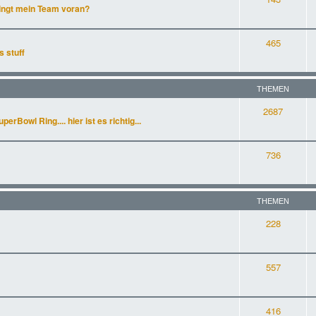
ingt mein Team voran?
465
s stuff
THEMEN
2687
rBowl Ring.... hier ist es richtig...
736
THEMEN
228
557
416