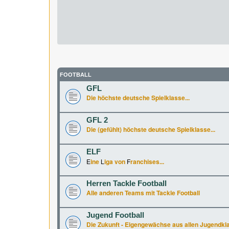
FOOTBALL
GFL
Die höchste deutsche Spielklasse...
GFL 2
Die (gefühlt) höchste deutsche Spielklasse...
ELF
E
ine
L
iga von
F
ranchises...
Herren Tackle Football
Alle anderen Teams mit Tackle Football
Jugend Football
Die Zukunft - Eigengewächse aus allen Jugendkl