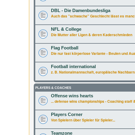
DBL - Die Damenbundesliga
Auch das "schwache" Geschlecht lässt es manchm
NFL & College
Die Mutter aller Ligen & deren Kaderschmieden
Flag Football
Die nur fast körperlose Variante - Beulen und Aua 
Football international
z. B. Nationalmannschaft, europäische Nachbarn.
PLAYERS & COACHES
Offense wins hearts
... defense wins championships - Coaching staff &
Players Corner
Von Spielern über Spieler für Spieler...
Teamzone