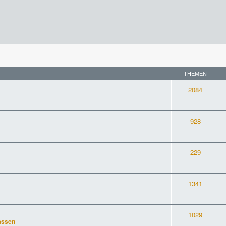
THEMEN
2084
928
229
1341
1029
assen