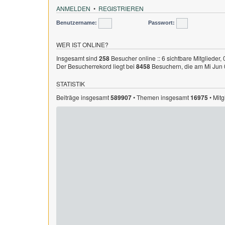
ANMELDEN
•
REGISTRIEREN
Benutzername:
Passwort:
WER IST ONLINE?
Insgesamt sind
258
Besucher online :: 6 sichtbare Mitglieder,
Der Besucherrekord liegt bei
8458
Besuchern, die am Mi Jun 0
STATISTIK
Beiträge insgesamt
589907
• Themen insgesamt
16975
• Mit