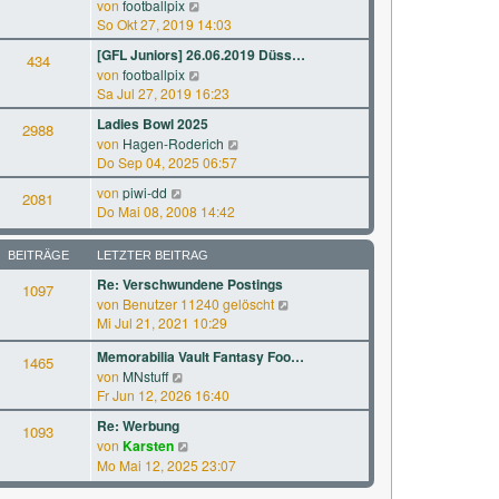
N
a
von
footballpix
s
B
e
g
So Okt 27, 2019 14:03
t
e
u
e
[GFL Juniors] 26.06.2019 Düss…
i
434
e
r
N
von
footballpix
t
s
B
e
Sa Jul 27, 2019 16:23
r
t
e
u
a
e
Ladies Bowl 2025
i
2988
e
g
r
N
von
Hagen-Roderich
t
s
B
e
Do Sep 04, 2025 06:57
r
t
e
u
a
e
N
von
piwi-dd
i
2081
e
g
r
e
Do Mai 08, 2008 14:42
t
s
B
u
r
t
e
e
a
e
BEITRÄGE
LETZTER BEITRAG
i
s
g
r
t
Re: Verschwundene Postings
t
1097
B
r
N
von
Benutzer 11240 gelöscht
e
e
a
e
Mi Jul 21, 2021 10:29
r
i
g
u
B
t
Memorabilia Vault Fantasy Foo…
e
1465
e
r
N
von
MNstuff
s
i
a
e
Fr Jun 12, 2026 16:40
t
t
g
u
e
r
Re: Werbung
1093
e
r
a
N
von
Karsten
s
B
g
e
Mo Mai 12, 2025 23:07
t
e
u
e
i