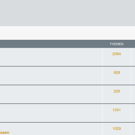
THEMEN
2084
928
229
1341
1029
assen