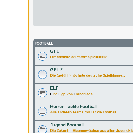
FOOTBALL
GFL
Die höchste deutsche Spielklasse...
GFL 2
Die (gefühlt) höchste deutsche Spielklasse...
ELF
E
ine
L
iga von
F
ranchises...
Herren Tackle Football
Alle anderen Teams mit Tackle Football
Jugend Football
Die Zukunft - Eigengewächse aus allen Jugendkl