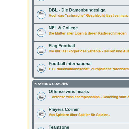
DBL - Die Damenbundesliga
Auch das "schwache" Geschlecht lässt es manchm
NFL & College
Die Mutter aller Ligen & deren Kaderschmieden
Flag Football
Die nur fast körperlose Variante - Beulen und Aua 
Football international
z. B. Nationalmannschaft, europäische Nachbarn.
PLAYERS & COACHES
Offense wins hearts
... defense wins championships - Coaching staff &
Players Corner
Von Spielern über Spieler für Spieler...
Teamzone