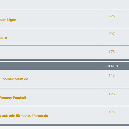
325
auen Ligen
297
dern
176
THEMEN
143
 footballforum.de
125
Fantasy Football
123
uf/ mit/ für footballforum.de