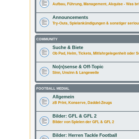
Aufbau, Führung, Management, Akquise - Was br
Announcements
Try-Outs, Spielankündigungen & sonstiger seriou
COMMUNITY
Suche & Biete
Ob Pad, Helm, Tickets, Mitfahrgelegenheit oder Supe
No(n)sense & Off-Topic
Sinn, Unsinn & Langeweile
FOOTBALL MEDIAL
Allgemein
zB Print, Konserve, Daddel-Zeugs
Bilder: GFL & GFL 2
Bilder von Spielen der GFL & GFL 2
Bilder: Herren Tackle Football