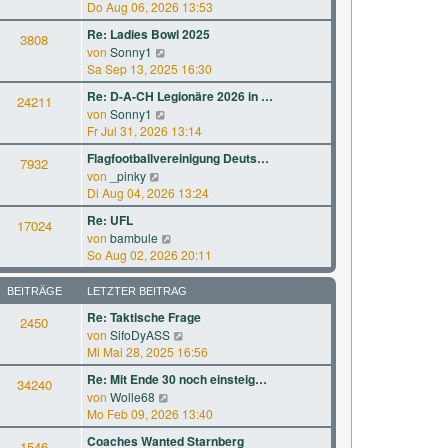
B
e
Do Aug 06, 2026 13:53
r
t
e
u
a
e
Re: Ladies Bowl 2025
i
3808
e
g
r
N
von
Sonny1
t
s
B
e
Sa Sep 13, 2025 16:30
r
t
e
u
a
e
Re: D-A-CH Legionäre 2026 in …
i
24211
e
g
r
N
von
Sonny1
t
s
B
e
Fr Jul 31, 2026 13:14
r
t
e
u
a
e
Flagfootballvereinigung Deuts…
i
7932
e
g
r
N
von
_pinky
t
s
B
e
Di Aug 04, 2026 13:24
r
t
e
u
a
e
Re: UFL
i
17024
e
g
r
N
von
bambule
t
s
B
e
So Aug 02, 2026 20:11
r
t
e
u
a
e
i
e
g
BEITRÄGE
LETZTER BEITRAG
r
t
s
B
Re: Taktische Frage
r
2450
t
e
a
N
von
SifoDyASS
e
i
g
e
Mi Mai 28, 2025 16:56
r
t
u
B
Re: Mit Ende 30 noch einsteig…
r
34240
e
e
a
N
von
Wolle68
s
i
g
e
Mo Feb 09, 2026 13:40
t
t
u
e
Coaches Wanted Starnberg
r
1546
e