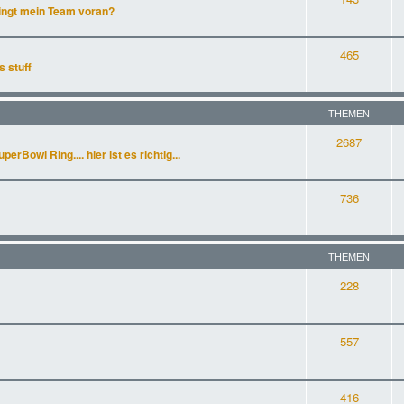
ingt mein Team voran?
465
s stuff
THEMEN
2687
rBowl Ring.... hier ist es richtig...
736
THEMEN
228
557
416