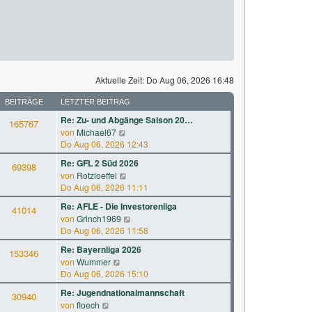
Aktuelle Zeit: Do Aug 06, 2026 16:48
BEITRÄGE
LETZTER BEITRAG
Re: Zu- und Abgänge Saison 20…
165767
N
von
Michael67
e
Do Aug 06, 2026 12:43
u
Re: GFL 2 Süd 2026
69398
e
N
von
Rotzloeffel
s
e
Do Aug 06, 2026 11:11
t
u
e
Re: AFLE - Die Investorenliga
41014
e
r
N
von
Grinch1969
s
B
e
Do Aug 06, 2026 11:58
t
e
u
e
Re: Bayernliga 2026
i
153346
e
r
N
von
Wummer
t
s
B
e
Do Aug 06, 2026 15:10
r
t
e
u
a
e
Re: Jugendnationalmannschaft
i
30940
e
g
r
N
von
floech
t
s