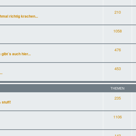
210
al richtig krachen...
1058
476
gibt´s auch hier...
453
..
THEMEN
235
 stuff!
1106
143