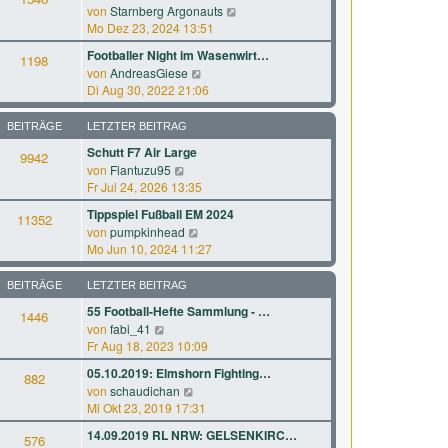
r
a
N
von
Starnberg Argonauts
s
B
g
e
Mo Dez 23, 2024 13:51
t
e
u
e
Footballer Night im Wasenwirt…
i
1198
e
r
N
von
AndreasGiese
t
s
B
e
Di Aug 30, 2022 21:06
r
t
e
u
a
e
i
e
g
BEITRÄGE
LETZTER BEITRAG
r
t
s
B
Schutt F7 Air Large
r
9942
t
e
a
N
von
Flantuzu95
e
i
g
e
Fr Jul 24, 2026 13:35
r
t
u
B
Tippspiel Fußball EM 2024
r
11352
e
e
N
a
von
pumpkinhead
s
i
e
g
Mo Jun 10, 2024 11:27
t
t
u
e
r
e
BEITRÄGE
LETZTER BEITRAG
r
a
s
B
g
55 Football-Hefte Sammlung - …
1446
t
e
N
von
fabi_41
e
i
e
Fr Aug 18, 2023 10:09
r
t
u
B
05.10.2019: Elmshorn Fighting…
r
882
e
e
a
N
von
schaudichan
s
i
g
e
Mi Okt 23, 2019 17:31
t
t
u
e
14.09.2019 RL NRW: GELSENKIRC…
r
576
e
r