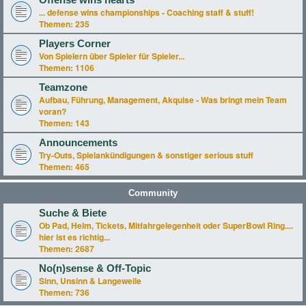
Offense wins hearts
... defense wins championships - Coaching staff & stuff!
Themen:
235
Players Corner
Von Spielern über Spieler für Spieler...
Themen:
1106
Teamzone
Aufbau, Führung, Management, Akquise - Was bringt mein Team
voran?
Themen:
143
Announcements
Try-Outs, Spielankündigungen & sonstiger serious stuff
Themen:
465
Community
Suche & Biete
Ob Pad, Helm, Tickets, Mitfahrgelegenheit oder SuperBowl Ring....
hier ist es richtig...
Themen:
2687
No(n)sense & Off-Topic
Sinn, Unsinn & Langeweile
Themen:
736