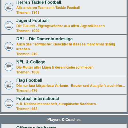
Herren Tackle Football
Alle anderen Teams mit Tackle Football
Themen:
1341
Jugend Football
Die Zukunft - Eigengewächse aus allen Jugendklassen
Themen:
1029
DBL - Die Damenbundesliga
Auch das "schwache" Geschlecht lässt es manchmal richtig
krachen...
Themen:
210
NFL & College
Die Mutter aller Ligen & deren Kaderschmieden
Themen:
1058
Flag Football
Die nur fast körperlose Variante - Beulen und Aua gibt´s auch hier...
Themen:
476
Football international
z. B. Nationalmannschaft, europäische Nachbarn...
Themen:
453
Players & Coaches