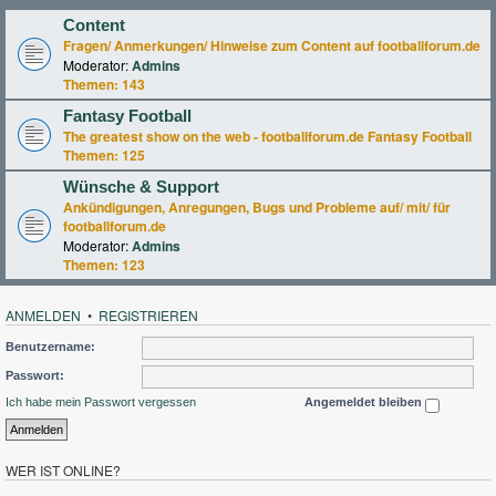
Content
Fragen/ Anmerkungen/ Hinweise zum Content auf footballforum.de
Moderator:
Admins
Themen:
143
Fantasy Football
The greatest show on the web - footballforum.de Fantasy Football
Themen:
125
Wünsche & Support
Ankündigungen, Anregungen, Bugs und Probleme auf/ mit/ für
footballforum.de
Moderator:
Admins
Themen:
123
ANMELDEN
•
REGISTRIEREN
Benutzername:
Passwort:
Ich habe mein Passwort vergessen
Angemeldet bleiben
WER IST ONLINE?