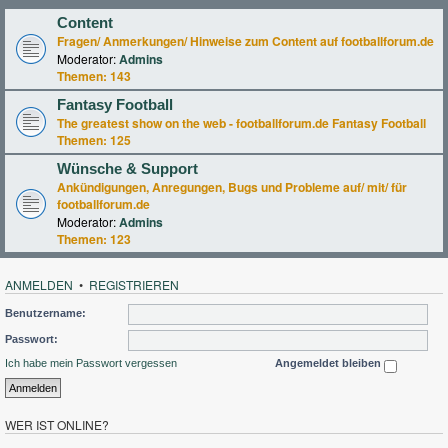
Content
Fragen/ Anmerkungen/ Hinweise zum Content auf footballforum.de
Moderator:
Admins
Themen:
143
Fantasy Football
The greatest show on the web - footballforum.de Fantasy Football
Themen:
125
Wünsche & Support
Ankündigungen, Anregungen, Bugs und Probleme auf/ mit/ für
footballforum.de
Moderator:
Admins
Themen:
123
ANMELDEN
•
REGISTRIEREN
Benutzername:
Passwort:
Ich habe mein Passwort vergessen
Angemeldet bleiben
WER IST ONLINE?