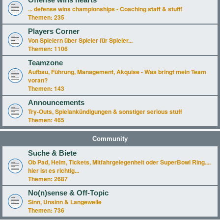
Offense wins hearts
... defense wins championships - Coaching staff & stuff!
Themen:
235
Players Corner
Von Spielern über Spieler für Spieler...
Themen:
1106
Teamzone
Aufbau, Führung, Management, Akquise - Was bringt mein Team
voran?
Themen:
143
Announcements
Try-Outs, Spielankündigungen & sonstiger serious stuff
Themen:
465
Community
Suche & Biete
Ob Pad, Helm, Tickets, Mitfahrgelegenheit oder SuperBowl Ring....
hier ist es richtig...
Themen:
2687
No(n)sense & Off-Topic
Sinn, Unsinn & Langeweile
Themen:
736