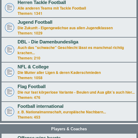
Herren Tackle Football
Alle anderen Teams mit Tackle Football
Themen:
1341
Jugend Football
Die Zukunft - Eigengewächse aus allen Jugendklassen
Themen:
1029
DBL - Die Damenbundesliga
Auch das "schwache" Geschlecht lässt es manchmal richtig
krachen...
Themen:
210
NFL & College
Die Mutter aller Ligen & deren Kaderschmieden
Themen:
1058
Flag Football
Die nur fast körperlose Variante - Beulen und Aua gibt´s auch hier...
Themen:
476
Football international
z. B. Nationalmannschaft, europäische Nachbarn...
Themen:
453
Players & Coaches