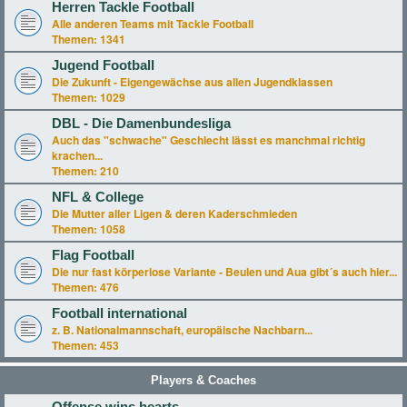
Herren Tackle Football
Alle anderen Teams mit Tackle Football
Themen:
1341
Jugend Football
Die Zukunft - Eigengewächse aus allen Jugendklassen
Themen:
1029
DBL - Die Damenbundesliga
Auch das "schwache" Geschlecht lässt es manchmal richtig
krachen...
Themen:
210
NFL & College
Die Mutter aller Ligen & deren Kaderschmieden
Themen:
1058
Flag Football
Die nur fast körperlose Variante - Beulen und Aua gibt´s auch hier...
Themen:
476
Football international
z. B. Nationalmannschaft, europäische Nachbarn...
Themen:
453
Players & Coaches