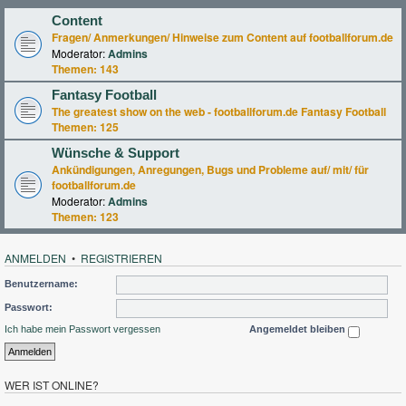
Content
Fragen/ Anmerkungen/ Hinweise zum Content auf footballforum.de
Moderator:
Admins
Themen:
143
Fantasy Football
The greatest show on the web - footballforum.de Fantasy Football
Themen:
125
Wünsche & Support
Ankündigungen, Anregungen, Bugs und Probleme auf/ mit/ für
footballforum.de
Moderator:
Admins
Themen:
123
ANMELDEN
•
REGISTRIEREN
Benutzername:
Passwort:
Ich habe mein Passwort vergessen
Angemeldet bleiben
WER IST ONLINE?