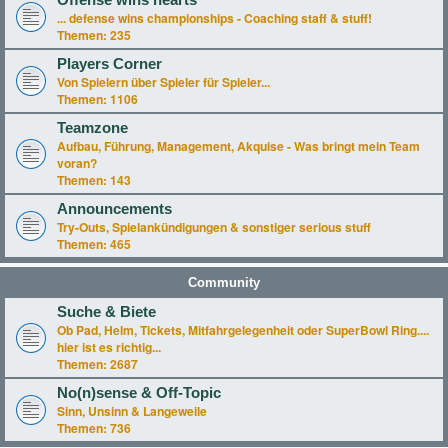
Offense wins hearts
... defense wins championships - Coaching staff & stuff!
Themen:
235
Players Corner
Von Spielern über Spieler für Spieler...
Themen:
1106
Teamzone
Aufbau, Führung, Management, Akquise - Was bringt mein Team
voran?
Themen:
143
Announcements
Try-Outs, Spielankündigungen & sonstiger serious stuff
Themen:
465
Community
Suche & Biete
Ob Pad, Helm, Tickets, Mitfahrgelegenheit oder SuperBowl Ring....
hier ist es richtig...
Themen:
2687
No(n)sense & Off-Topic
Sinn, Unsinn & Langeweile
Themen:
736