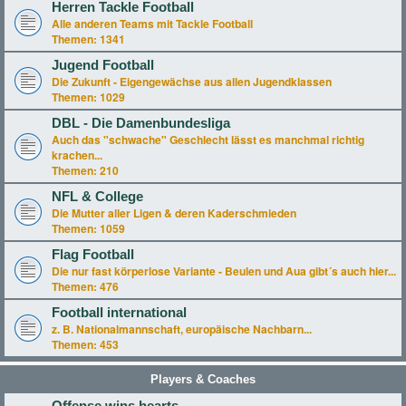
Herren Tackle Football
Alle anderen Teams mit Tackle Football
Themen:
1341
Jugend Football
Die Zukunft - Eigengewächse aus allen Jugendklassen
Themen:
1029
DBL - Die Damenbundesliga
Auch das "schwache" Geschlecht lässt es manchmal richtig
krachen...
Themen:
210
NFL & College
Die Mutter aller Ligen & deren Kaderschmieden
Themen:
1059
Flag Football
Die nur fast körperlose Variante - Beulen und Aua gibt´s auch hier...
Themen:
476
Football international
z. B. Nationalmannschaft, europäische Nachbarn...
Themen:
453
Players & Coaches