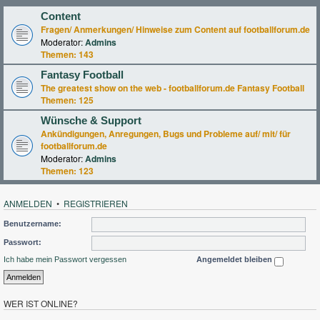
Content
Fragen/ Anmerkungen/ Hinweise zum Content auf footballforum.de
Moderator:
Admins
Themen:
143
Fantasy Football
The greatest show on the web - footballforum.de Fantasy Football
Themen:
125
Wünsche & Support
Ankündigungen, Anregungen, Bugs und Probleme auf/ mit/ für
footballforum.de
Moderator:
Admins
Themen:
123
ANMELDEN
•
REGISTRIEREN
Benutzername:
Passwort:
Ich habe mein Passwort vergessen
Angemeldet bleiben
WER IST ONLINE?