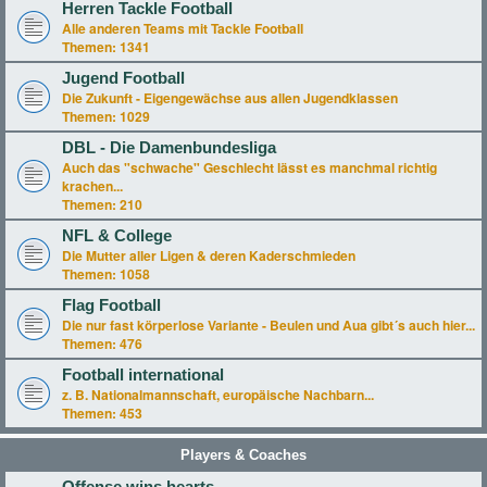
Herren Tackle Football
Alle anderen Teams mit Tackle Football
Themen:
1341
Jugend Football
Die Zukunft - Eigengewächse aus allen Jugendklassen
Themen:
1029
DBL - Die Damenbundesliga
Auch das "schwache" Geschlecht lässt es manchmal richtig
krachen...
Themen:
210
NFL & College
Die Mutter aller Ligen & deren Kaderschmieden
Themen:
1058
Flag Football
Die nur fast körperlose Variante - Beulen und Aua gibt´s auch hier...
Themen:
476
Football international
z. B. Nationalmannschaft, europäische Nachbarn...
Themen:
453
Players & Coaches