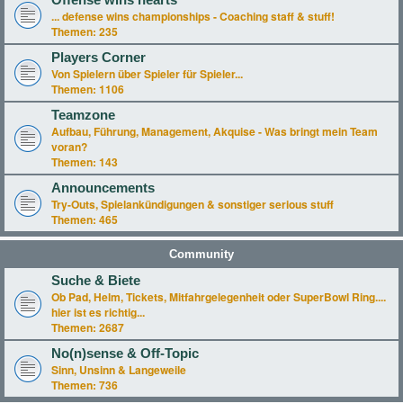
Offense wins hearts
... defense wins championships - Coaching staff & stuff!
Themen:
235
Players Corner
Von Spielern über Spieler für Spieler...
Themen:
1106
Teamzone
Aufbau, Führung, Management, Akquise - Was bringt mein Team
voran?
Themen:
143
Announcements
Try-Outs, Spielankündigungen & sonstiger serious stuff
Themen:
465
Community
Suche & Biete
Ob Pad, Helm, Tickets, Mitfahrgelegenheit oder SuperBowl Ring....
hier ist es richtig...
Themen:
2687
No(n)sense & Off-Topic
Sinn, Unsinn & Langeweile
Themen:
736