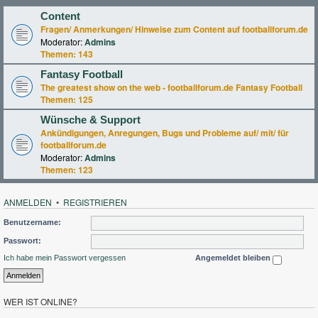
Content
Fragen/ Anmerkungen/ Hinweise zum Content auf footballforum.de
Moderator:
Admins
Themen:
143
Fantasy Football
The greatest show on the web - footballforum.de Fantasy Football
Themen:
125
Wünsche & Support
Ankündigungen, Anregungen, Bugs und Probleme auf/ mit/ für
footballforum.de
Moderator:
Admins
Themen:
123
ANMELDEN
•
REGISTRIEREN
Benutzername:
Passwort:
Ich habe mein Passwort vergessen
Angemeldet bleiben
WER IST ONLINE?