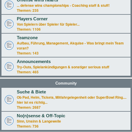
Offense wins hearts
... defense wins championships - Coaching staff & stuff!
Themen:
235
Players Corner
Von Spielern über Spieler für Spieler...
Themen:
1106
Teamzone
Aufbau, Führung, Management, Akquise - Was bringt mein Team
voran?
Themen:
143
Announcements
Try-Outs, Spielankündigungen & sonstiger serious stuff
Themen:
465
Community
Suche & Biete
Ob Pad, Helm, Tickets, Mitfahrgelegenheit oder SuperBowl Ring....
hier ist es richtig...
Themen:
2687
No(n)sense & Off-Topic
Sinn, Unsinn & Langeweile
Themen:
736