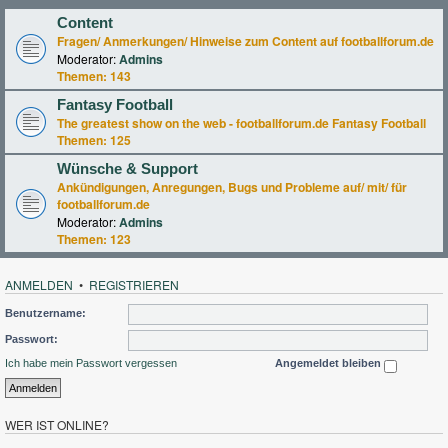
Content
Fragen/ Anmerkungen/ Hinweise zum Content auf footballforum.de
Moderator:
Admins
Themen:
143
Fantasy Football
The greatest show on the web - footballforum.de Fantasy Football
Themen:
125
Wünsche & Support
Ankündigungen, Anregungen, Bugs und Probleme auf/ mit/ für
footballforum.de
Moderator:
Admins
Themen:
123
ANMELDEN
•
REGISTRIEREN
Benutzername:
Passwort:
Ich habe mein Passwort vergessen
Angemeldet bleiben
WER IST ONLINE?