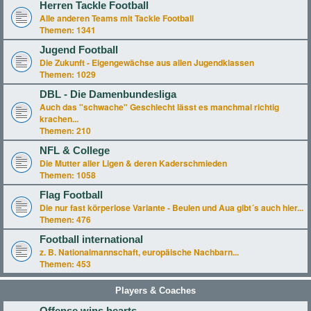
Herren Tackle Football
Alle anderen Teams mit Tackle Football
Themen:
1341
Jugend Football
Die Zukunft - Eigengewächse aus allen Jugendklassen
Themen:
1029
DBL - Die Damenbundesliga
Auch das "schwache" Geschlecht lässt es manchmal richtig
krachen...
Themen:
210
NFL & College
Die Mutter aller Ligen & deren Kaderschmieden
Themen:
1058
Flag Football
Die nur fast körperlose Variante - Beulen und Aua gibt´s auch hier...
Themen:
476
Football international
z. B. Nationalmannschaft, europäische Nachbarn...
Themen:
453
Players & Coaches