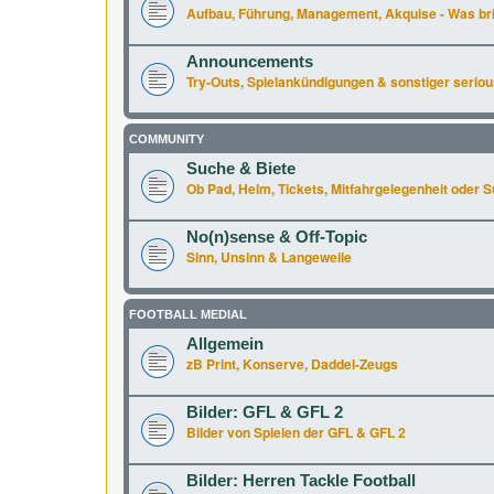
Aufbau, Führung, Management, Akquise - Was br
Announcements
Try-Outs, Spielankündigungen & sonstiger seriou
COMMUNITY
Suche & Biete
Ob Pad, Helm, Tickets, Mitfahrgelegenheit oder Supe
No(n)sense & Off-Topic
Sinn, Unsinn & Langeweile
FOOTBALL MEDIAL
Allgemein
zB Print, Konserve, Daddel-Zeugs
Bilder: GFL & GFL 2
Bilder von Spielen der GFL & GFL 2
Bilder: Herren Tackle Football