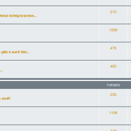
210
al richtig krachen...
1059
476
gibt´s auch hier...
453
..
THEMEN
235
 stuff!
1106
143