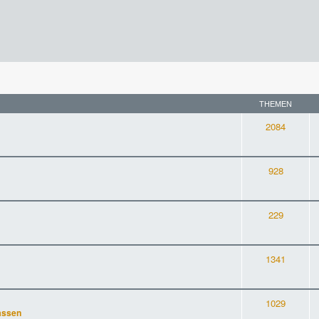
THEMEN
2084
928
229
1341
1029
assen