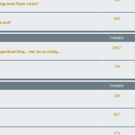
ingt mein Team voran?
465
s stuff
THEMEN
2687
rBowl Ring.... hier ist es richtig...
736
THEMEN
228
557
416