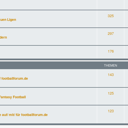
325
auen Ligen
297
dern
176
THEMEN
143
 footballforum.de
125
Fantasy Football
123
uf/ mit/ für footballforum.de