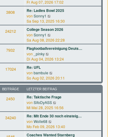
B
e
Fr Aug 07, 2026 17:02
r
t
e
u
a
e
Re: Ladies Bowl 2025
i
3808
e
g
r
N
von
Sonny1
t
s
B
e
Sa Sep 13, 2025 16:30
r
t
e
u
a
e
College Season 2026
i
24212
e
g
r
N
von
Sonny1
t
s
B
e
Sa Aug 08, 2026 22:28
r
t
e
u
a
e
Flagfootballvereinigung Deuts…
i
7932
e
g
r
N
von
_pinky
t
s
B
e
Di Aug 04, 2026 13:24
r
t
e
u
a
e
Re: UFL
i
17024
e
g
r
N
von
bambule
t
s
B
e
So Aug 02, 2026 20:11
r
t
e
u
a
e
i
e
g
BEITRÄGE
LETZTER BEITRAG
r
t
s
B
Re: Taktische Frage
r
2450
t
e
a
N
von
SifoDyASS
e
i
g
e
Mi Mai 28, 2025 16:56
r
t
u
B
Re: Mit Ende 30 noch einsteig…
r
34240
e
e
a
N
von
Wolle68
s
i
g
e
Mo Feb 09, 2026 13:40
t
t
u
e
Coaches Wanted Starnberg
r
1546
e