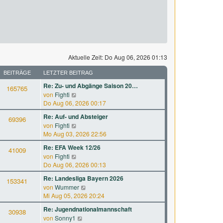
Aktuelle Zeit: Do Aug 06, 2026 01:13
BEITRÄGE
LETZTER BEITRAG
Re: Zu- und Abgänge Saison 20…
165765
N
von
Fighti
e
Do Aug 06, 2026 00:17
u
Re: Auf- und Absteiger
69396
e
N
von
Fighti
s
e
Mo Aug 03, 2026 22:56
t
u
e
Re: EFA Week 12/26
41009
e
r
N
von
Fighti
s
B
e
Do Aug 06, 2026 00:13
t
e
u
e
Re: Landesliga Bayern 2026
i
153341
e
r
N
von
Wummer
t
s
B
e
Mi Aug 05, 2026 20:24
r
t
e
u
a
e
Re: Jugendnationalmannschaft
i
30938
e
g
r
N
von
Sonny1
t
s