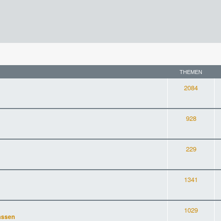
THEMEN
2084
928
229
1341
1029
assen