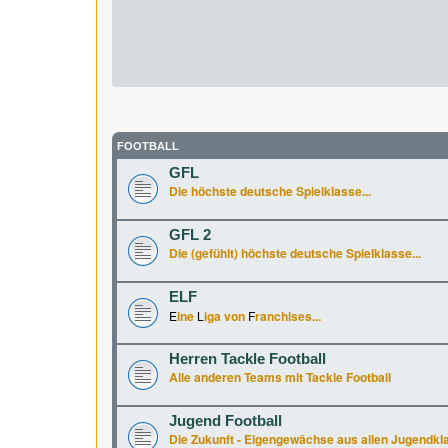
FOOTBALL
GFL
Die höchste deutsche Spielklasse...
GFL 2
Die (gefühlt) höchste deutsche Spielklasse...
ELF
E
ine
L
iga von
F
ranchises...
Herren Tackle Football
Alle anderen Teams mit Tackle Football
Jugend Football
Die Zukunft - Eigengewächse aus allen Jugendkl