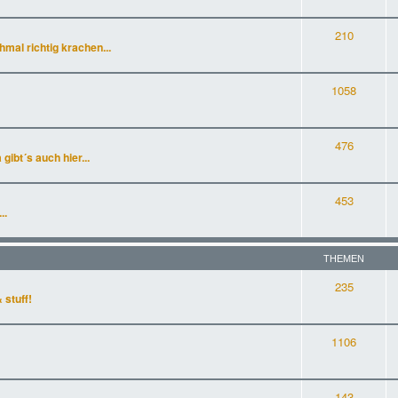
210
al richtig krachen...
1058
476
gibt´s auch hier...
453
..
THEMEN
235
 stuff!
1106
143