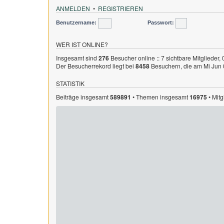
ANMELDEN
•
REGISTRIEREN
Benutzername:
Passwort:
WER IST ONLINE?
Insgesamt sind
276
Besucher online :: 7 sichtbare Mitglieder,
Der Besucherrekord liegt bei
8458
Besuchern, die am Mi Jun 0
STATISTIK
Beiträge insgesamt
589891
• Themen insgesamt
16975
• Mit