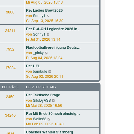
B
e
Mi Aug 05, 2026 13:43
r
t
e
u
a
e
Re: Ladies Bowl 2025
i
3808
e
g
r
N
von
Sonny1
t
s
B
e
Sa Sep 13, 2025 16:30
r
t
e
u
a
e
Re: D-A-CH Legionäre 2026 in …
i
24211
e
g
r
N
von
Sonny1
t
s
B
e
Fr Jul 31, 2026 13:14
r
t
e
u
a
e
Flagfootballvereinigung Deuts…
i
7932
e
g
r
N
von
_pinky
t
s
B
e
Di Aug 04, 2026 13:24
r
t
e
u
a
e
Re: UFL
i
17024
e
g
r
N
von
bambule
t
s
B
e
So Aug 02, 2026 20:11
r
t
e
u
a
e
i
e
g
BEITRÄGE
LETZTER BEITRAG
r
t
s
B
Re: Taktische Frage
r
2450
t
e
a
N
von
SifoDyASS
e
i
g
e
Mi Mai 28, 2025 16:56
r
t
u
B
Re: Mit Ende 30 noch einsteig…
r
34240
e
e
a
N
von
Wolle68
s
i
g
e
Mo Feb 09, 2026 13:40
t
t
u
e
Coaches Wanted Starnberg
r
1546
e