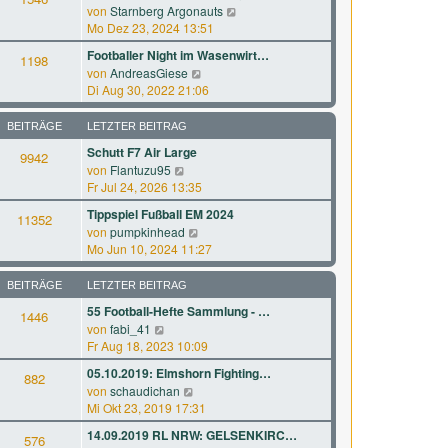
r
a
N
von
Starnberg Argonauts
s
B
g
e
Mo Dez 23, 2024 13:51
t
e
u
e
Footballer Night im Wasenwirt…
i
1198
e
r
N
von
AndreasGiese
t
s
B
e
Di Aug 30, 2022 21:06
r
t
e
u
a
e
i
e
g
BEITRÄGE
LETZTER BEITRAG
r
t
s
B
Schutt F7 Air Large
r
9942
t
e
a
N
von
Flantuzu95
e
i
g
e
Fr Jul 24, 2026 13:35
r
t
u
B
Tippspiel Fußball EM 2024
r
11352
e
e
N
a
von
pumpkinhead
s
i
e
g
Mo Jun 10, 2024 11:27
t
t
u
e
r
e
BEITRÄGE
LETZTER BEITRAG
r
a
s
B
g
55 Football-Hefte Sammlung - …
1446
t
e
N
von
fabi_41
e
i
e
Fr Aug 18, 2023 10:09
r
t
u
B
05.10.2019: Elmshorn Fighting…
r
882
e
e
a
N
von
schaudichan
s
i
g
e
Mi Okt 23, 2019 17:31
t
t
u
e
14.09.2019 RL NRW: GELSENKIRC…
r
576
e
r