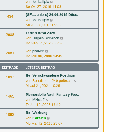
N
a
von
footballpix
s
B
e
g
So Okt 27, 2019 14:03
t
e
u
e
[GFL Juniors] 26.06.2019 Düss…
i
434
e
r
N
von
footballpix
t
s
B
e
Sa Jul 27, 2019 16:23
r
t
e
u
a
e
Ladies Bowl 2025
i
2988
e
g
r
N
von
Hagen-Roderich
t
s
B
e
Do Sep 04, 2025 06:57
r
t
e
u
a
e
N
von
piwi-dd
i
2081
e
g
r
e
Do Mai 08, 2008 14:42
t
s
B
u
r
t
e
e
a
e
BEITRÄGE
LETZTER BEITRAG
i
s
g
r
t
Re: Verschwundene Postings
t
1097
B
r
N
von
Benutzer 11240 gelöscht
e
e
a
e
Mi Jul 21, 2021 10:29
r
i
g
u
B
t
Memorabilia Vault Fantasy Foo…
e
1465
e
r
N
von
MNstuff
s
i
a
e
Fr Jun 12, 2026 16:40
t
t
g
u
e
r
Re: Werbung
1093
e
r
a
N
von
Karsten
s
B
g
e
Mo Mai 12, 2025 23:07
t
e
u
e
i