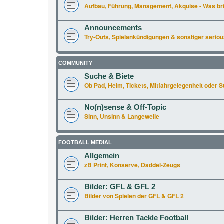
Aufbau, Führung, Management, Akquise - Was br
Announcements
Try-Outs, Spielankündigungen & sonstiger seriou
COMMUNITY
Suche & Biete
Ob Pad, Helm, Tickets, Mitfahrgelegenheit oder Supe
No(n)sense & Off-Topic
Sinn, Unsinn & Langeweile
FOOTBALL MEDIAL
Allgemein
zB Print, Konserve, Daddel-Zeugs
Bilder: GFL & GFL 2
Bilder von Spielen der GFL & GFL 2
Bilder: Herren Tackle Football