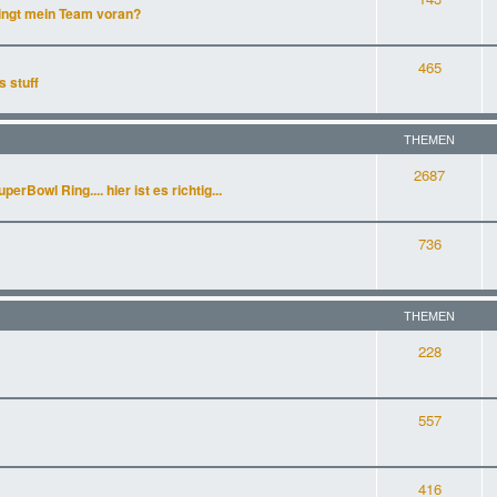
ingt mein Team voran?
465
s stuff
THEMEN
2687
rBowl Ring.... hier ist es richtig...
736
THEMEN
228
557
416