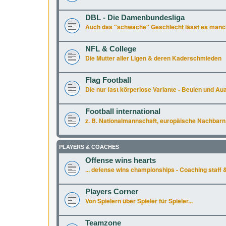
DBL - Die Damenbundesliga
Auch das "schwache" Geschlecht lässt es manchm
NFL & College
Die Mutter aller Ligen & deren Kaderschmieden
Flag Football
Die nur fast körperlose Variante - Beulen und Aua 
Football international
z. B. Nationalmannschaft, europäische Nachbarn.
PLAYERS & COACHES
Offense wins hearts
... defense wins championships - Coaching staff &
Players Corner
Von Spielern über Spieler für Spieler...
Teamzone